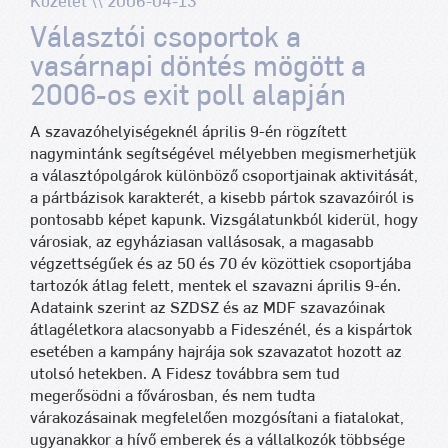
Közélet \\ 2006-04-13
Választói csoportok a
vasárnapi döntés mögött a
2006-os exit poll alapján
A szavazóhelyiségeknél április 9-én rögzített
nagymintánk segítségével mélyebben megismerhetjük
a választópolgárok különböző csoportjainak aktivitását,
a pártbázisok karakterét, a kisebb pártok szavazóiról is
pontosabb képet kapunk. Vizsgálatunkból kiderül, hogy
városiak, az egyháziasan vallásosak, a magasabb
végzettségűek és az 50 és 70 év közöttiek csoportjába
tartozók átlag felett, mentek el szavazni április 9-én.
Adataink szerint az SZDSZ és az MDF szavazóinak
átlagéletkora alacsonyabb a Fideszénél, és a kispártok
esetében a kampány hajrája sok szavazatot hozott az
utolsó hetekben. A Fidesz továbbra sem tud
megerősödni a fővárosban, és nem tudta
várakozásainak megfelelően mozgósítani a fiatalokat,
ugyanakkor a hívő emberek és a vállalkozók többsége