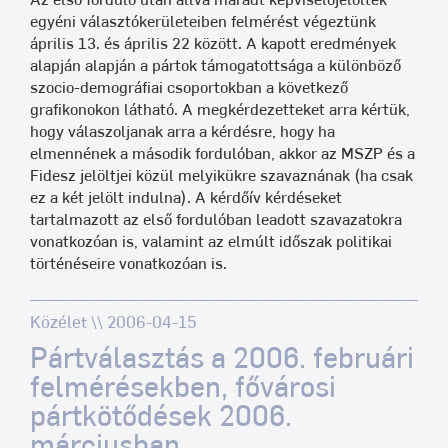
Az első forduló után állva maradt képviselőjelöltek
egyéni választókerületeiben felmérést végeztünk
április 13. és április 22 között. A kapott eredmények
alapján alapján a pártok támogatottsága a különböző
szocio-demográfiai csoportokban a következő
grafikonokon látható. A megkérdezetteket arra kértük,
hogy válaszoljanak arra a kérdésre, hogy ha
elmennének a második fordulóban, akkor az MSZP és a
Fidesz jelöltjei közül melyikükre szavaznának (ha csak
ez a két jelölt indulna). A kérdőív kérdéseket
tartalmazott az első fordulóban leadott szavazatokra
vonatkozóan is, valamint az elmúlt időszak politikai
történéseire vonatkozóan is.
Közélet \\ 2006-04-15
Pártválasztás a 2006. februári
felmérésekben, fővárosi
pártkötődések 2006.
márciusban