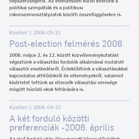
népszerűségéről. Az elemzésben külön kitérünk a
politikai szimpátiák és a politikusi
rokonszenvosztályzatok közötti összefüggésekre is.
Közélet \\ 2006-05-21
Post-election felmérés 2006
2006. május 2. és 12. között közvéleménykutatást
végeztünk a választási fordulók alkalmával mutatott
választói viselkedésről. Érdeklődtünk a választásokkal
kapcsolatos attitűdökről és véleményekről, valamint
kísérletet tettünk az ellenzék választási veresége
mögött húzódó okok feltárására is.
Közélet \\ 2006-04-25
A két forduló közötti
preferenciák -2006. április