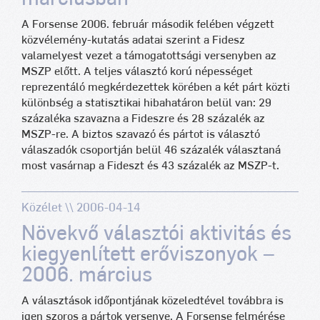
A Forsense 2006. február második felében végzett
közvélemény-kutatás adatai szerint a Fidesz
valamelyest vezet a támogatottsági versenyben az
MSZP előtt. A teljes választó korú népességet
reprezentáló megkérdezettek körében a két párt közti
különbség a statisztikai hibahatáron belül van: 29
százaléka szavazna a Fideszre és 28 százalék az
MSZP-re. A biztos szavazó és pártot is választó
válaszadók csoportján belül 46 százalék választaná
most vasárnap a Fideszt és 43 százalék az MSZP-t.
Közélet \\ 2006-04-14
Növekvő választói aktivitás és
kiegyenlített erőviszonyok –
2006. március
A választások időpontjának közeledtével továbbra is
igen szoros a pártok versenye. A Forsense felmérése