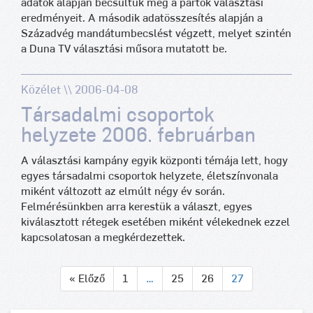
adatok alapján becsültük meg a pártok választási
eredményeit. A második adatösszesítés alapján a
Századvég mandátumbecslést végzett, melyet szintén
a Duna TV választási műsora mutatott be.
Közélet \\ 2006-04-08
Társadalmi csoportok
helyzete 2006. februárban
A választási kampány egyik központi témája lett, hogy
egyes társadalmi csoportok helyzete, életszínvonala
miként változott az elmúlt négy év során.
Felmérésünkben arra kerestük a választ, egyes
kiválasztott rétegek esetében miként vélekednek ezzel
kapcsolatosan a megkérdezettek.
« Előző
1
…
25
26
27