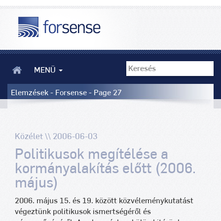
MENÜ
Elemzések - Forsense - Page 27
Közélet \\ 2006-06-03
Politikusok megítélése a
kormányalakítás előtt (2006.
május)
2006. május 15. és 19. között közvéleménykutatást
végeztünk politikusok ismertségéről és