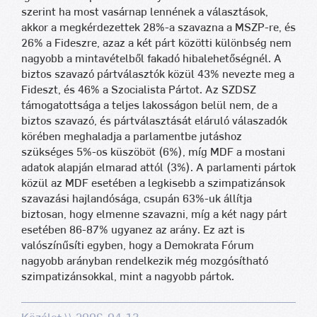
szerint ha most vasárnap lennének a választások,
akkor a megkérdezettek 28%-a szavazna a MSZP-re, és
26% a Fideszre, azaz a két párt közötti különbség nem
nagyobb a mintavételből fakadó hibalehetőségnél. A
biztos szavazó pártválasztók közül 43% nevezte meg a
Fideszt, és 46% a Szocialista Pártot. Az SZDSZ
támogatottsága a teljes lakosságon belül nem, de a
biztos szavazó, és pártválasztását eláruló válaszadók
körében meghaladja a parlamentbe jutáshoz
szükséges 5%-os küszöböt (6%), míg MDF a mostani
adatok alapján elmarad attól (3%). A parlamenti pártok
közül az MDF esetében a legkisebb a szimpatizánsok
szavazási hajlandósága, csupán 63%-uk állítja
biztosan, hogy elmenne szavazni, míg a két nagy párt
esetében 86-87% ugyanez az arány. Ez azt is
valószínűsíti egyben, hogy a Demokrata Fórum
nagyobb arányban rendelkezik még mozgósítható
szimpatizánsokkal, mint a nagyobb pártok.