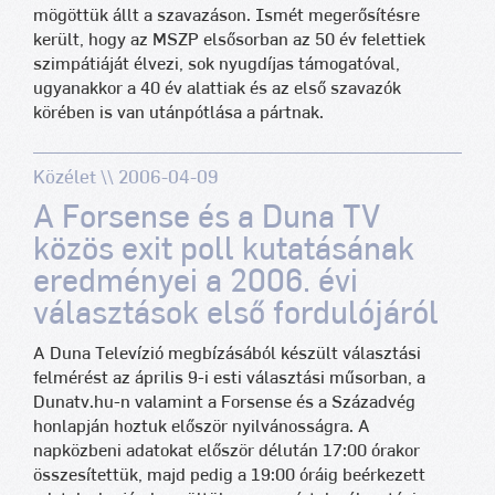
mögöttük állt a szavazáson. Ismét megerősítésre
került, hogy az MSZP elsősorban az 50 év felettiek
szimpátiáját élvezi, sok nyugdíjas támogatóval,
ugyanakkor a 40 év alattiak és az első szavazók
körében is van utánpótlása a pártnak.
Közélet \\ 2006-04-09
A Forsense és a Duna TV
közös exit poll kutatásának
eredményei a 2006. évi
választások első fordulójáról
A Duna Televízió megbízásából készült választási
felmérést az április 9-i esti választási műsorban, a
Dunatv.hu-n valamint a Forsense és a Századvég
honlapján hoztuk először nyilvánosságra. A
napközbeni adatokat először délután 17:00 órakor
összesítettük, majd pedig a 19:00 óráig beérkezett