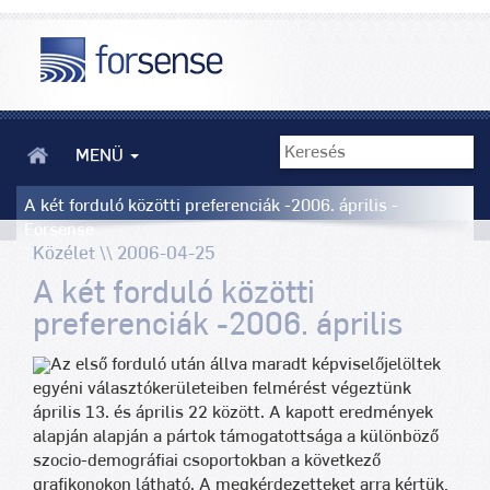
MENÜ
A két forduló közötti preferenciák -2006. április -
Forsense
Közélet \\ 2006-04-25
A két forduló közötti
preferenciák -2006. április
Az első forduló után állva maradt képviselőjelöltek
egyéni választókerületeiben felmérést végeztünk
április 13. és április 22 között. A kapott eredmények
alapján alapján a pártok támogatottsága a különböző
szocio-demográfiai csoportokban a következő
grafikonokon látható. A megkérdezetteket arra kértük,