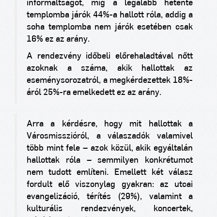
informáltságot, míg a legalább hetente
templomba járók 44%-a hallott róla, addig a
soha templomba nem járók esetében csak
16% ez az arány.
A rendezvény időbeli előrehaladtával nőtt
azoknak a száma, akik hallottak az
eseménysorozatról, a megkérdezettek 18%-
áról 25%-ra emelkedett ez az arány.
Arra a kérdésre, hogy mit hallottak a
Városmisszióról, a válaszadók valamivel
több mint fele – azok közül, akik egyáltalán
hallottak róla – semmilyen konkrétumot
nem tudott említeni. Emellett két válasz
fordult elő viszonylag gyakran: az utcai
evangelizáció, térítés (29%), valamint a
kulturális rendezvények, koncertek,