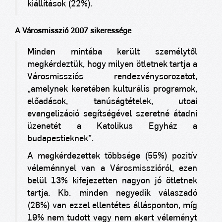
kiállítások (22%).
A Városmisszió 2007 sikeressége
Minden mintába került személytől
megkérdeztük, hogy milyen ötletnek tartja a
Városmissziós rendezvénysorozatot,
„amelynek keretében kulturális programok,
előadások, tanúságtételek, utcai
evangelizáció segítségével szeretné átadni
üzenetét a Katolikus Egyház a
budapestieknek”.
A megkérdezettek többsége (55%) pozitív
véleménnyel van a Városmisszióról, ezen
belül 13% kifejezetten nagyon jó ötletnek
tartja. Kb. minden negyedik válaszadó
(26%) van ezzel ellentétes állásponton, míg
19% nem tudott vagy nem akart véleményt