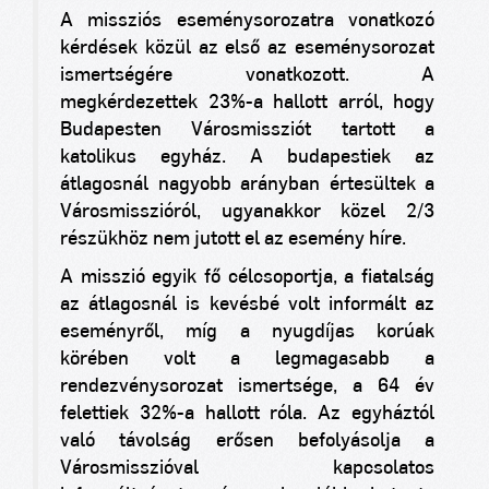
A missziós eseménysorozatra vonatkozó
kérdések közül az első az eseménysorozat
ismertségére vonatkozott. A
megkérdezettek 23%-a hallott arról, hogy
Budapesten Városmissziót tartott a
katolikus egyház. A budapestiek az
átlagosnál nagyobb arányban értesültek a
Városmisszióról, ugyanakkor közel 2/3
részükhöz nem jutott el az esemény híre.
A misszió egyik fő célcsoportja, a fiatalság
az átlagosnál is kevésbé volt informált az
eseményről, míg a nyugdíjas korúak
körében volt a legmagasabb a
rendezvénysorozat ismertsége, a 64 év
felettiek 32%-a hallott róla. Az egyháztól
való távolság erősen befolyásolja a
Városmisszióval kapcsolatos