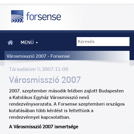
MENÜ
Városmisszió 2007 - Forsense
Társadalom \\ 2007-11-09
Városmisszió 2007
2007. szeptember második felében zajlott Budapesten
a Katolikus Egyház Városmisszió nevű
rendezvénysorozata. A Forsense szeptemberi országos
kutatásában több kérdést is feltettünk a
rendezvénnyel kapcsolatban.
A Városmisszió 2007 ismertsége