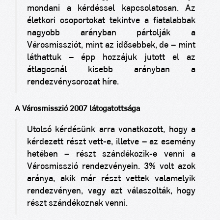
mondani a kérdéssel kapcsolatosan. Az
életkori csoportokat tekintve a fiatalabbak
nagyobb arányban pártolják a
Városmissziót, mint az idősebbek, de – mint
láthattuk – épp hozzájuk jutott el az
átlagosnál kisebb arányban a
rendezvénysorozat híre.
A Városmisszió 2007 látogatottsága
Utolsó kérdésünk arra vonatkozott, hogy a
kérdezett részt vett-e, illetve – az esemény
hetében – részt szándékozik-e venni a
Városmisszió rendezvényein. 3% volt azok
aránya, akik már részt vettek valamelyik
rendezvényen, vagy azt válaszolták, hogy
részt szándékoznak venni.