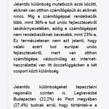
Jelentős különbség mutatkozik azok között,
akiknek van otthon számítógépük és akiknek
nincs. Míg a számítógéppel rendelkezők
több, mint 36%-a tud uniós fejlesztésekről
lakókörnyezetében, addig a számítógéppel
nem rendelkezőknek kevesebb, mint 23%-a.
Ez természetesen nem azt jelenti, hogy
valaki azért tud európai uniós
fejlesztésekről, mert van otthon
számítógépe, valószínűleg az internet-
használattal van itt összefüggésben a két
csoport közti különbség.
Jelentős különbségeket tapasztalni
regionális szinten is. Legkevésbé
Budapesten (22,2%) és Pest megyében
(27,4%) tudnak arról, hogy történtek-e a