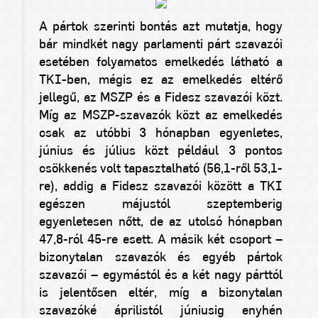
A pártok szerinti bontás azt mutatja, hogy
bár mindkét nagy parlamenti párt szavazói
esetében folyamatos emelkedés látható a
TKI-ben, mégis ez az emelkedés eltérő
jellegű, az MSZP és a Fidesz szavazói közt.
Míg az MSZP-szavazók közt az emelkedés
csak az utóbbi 3 hónapban egyenletes,
június és július közt például 3 pontos
csökkenés volt tapasztalható (56,1-ről 53,1-
re), addig a Fidesz szavazói között a TKI
egészen májustól szeptemberig
egyenletesen nőtt, de az utolsó hónapban
47,8-ról 45-re esett. A másik két csoport –
bizonytalan szavazók és egyéb pártok
szavazói – egymástól és a két nagy párttól
is jelentősen eltér, míg a bizonytalan
szavazóké áprilistól júniusig enyhén