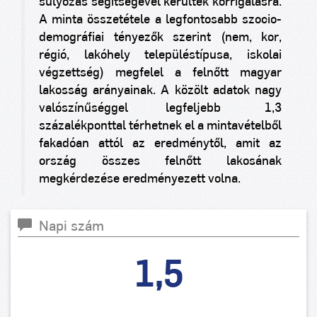
súlyozás segítségével kerültek korrigálásra.
A minta összetétele a legfontosabb szocio-
demográfiai tényezők szerint (nem, kor,
régió, lakóhely településtípusa, iskolai
végzettség) megfelel a felnőtt magyar
lakosság arányainak. A közölt adatok nagy
valószínűséggel legfeljebb ±1,3
százalékponttal térhetnek el a mintavételből
fakadóan attól az eredménytől, amit az
ország összes felnőtt lakosának
megkérdezése eredményezett volna.
Napi szám
1,5