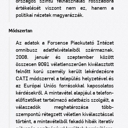
országos szintű felhasználás rosszabbra
értékelését viszont nem ez, hanem a
politikai nézetek magyarázzák.
Módszertan
Az adatok a Forsense Piackutató Intézet
omnibusz adatfelvételeiből származnak.
2008. január és szeptember között
összesen 9091 véletlenszerűen kiválasztott
felnőtt korú személy került lekérdezésre
CATI módszerrel a település helyzetével és
az Európai Uniós forrásokkal kapcsolatos
kérdésekről. A mintavétel alapjául a telefon-
előfizetőket tartalmazó adatbázis szolgált, a
válaszadók meghatározása több-
szempontú rétegzett véletlen kiválasztással
történt, a mintavételből fakadó hibák iteratív