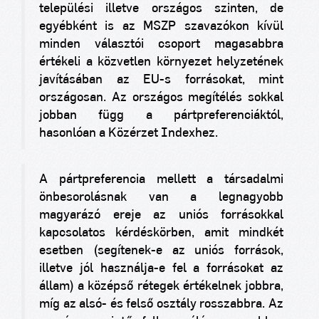
települési illetve országos szinten, de
egyébként is az MSZP szavazókon kívül
minden választói csoport magasabbra
értékeli a közvetlen környezet helyzetének
javításában az EU-s forrásokat, mint
országosan. Az országos megítélés sokkal
jobban függ a pártpreferenciáktól,
hasonlóan a Közérzet Indexhez.
A pártpreferencia mellett a társadalmi
önbesorolásnak van a legnagyobb
magyarázó ereje az uniós forrásokkal
kapcsolatos kérdéskörben, amit mindkét
esetben (segítenek-e az uniós források,
illetve jól használja-e fel a forrásokat az
állam) a középső rétegek értékelnek jobbra,
míg az alsó- és felső osztály rosszabbra. Az