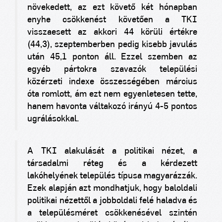
növekedett, az ezt követő két hónapban
enyhe csökkenést követően a TKI
visszaesett az akkori 44 körüli értékre
(44,3), szeptemberben pedig kisebb javulás
után 45,1 ponton áll. Ezzel szemben az
egyéb pártokra szavazók települési
közérzeti indexe összességében március
óta romlott, ám ezt nem egyenletesen tette,
hanem havonta váltakozó irányú 4-5 pontos
ugrálásokkal.
A TKI alakulását a politikai nézet, a
társadalmi réteg és a kérdezett
lakóhelyének település típusa magyarázzák.
Ezek alapján azt mondhatjuk, hogy baloldali
politikai nézettől a jobboldali felé haladva és
a településméret csökkenésével szintén