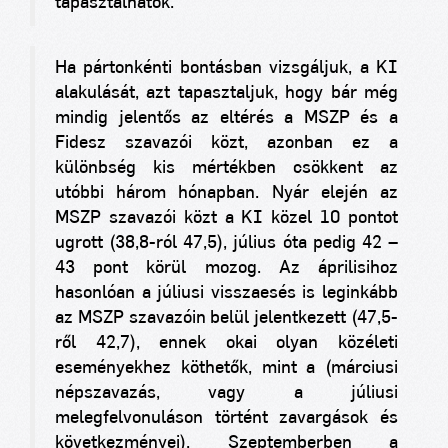
tapasztalhatók.
Ha pártonkénti bontásban vizsgáljuk, a KI
alakulását, azt tapasztaljuk, hogy bár még
mindig jelentős az eltérés a MSZP és a
Fidesz szavazói közt, azonban ez a
különbség kis mértékben csökkent az
utóbbi három hónapban. Nyár elején az
MSZP szavazói közt a KI közel 10 pontot
ugrott (38,8-ról 47,5), július óta pedig 42 –
43 pont körül mozog. Az áprilisihoz
hasonlóan a júliusi visszaesés is leginkább
az MSZP szavazóin belül jelentkezett (47,5-
ről 42,7), ennek okai olyan közéleti
eseményekhez köthetők, mint a (márciusi
népszavazás, vagy a júliusi
melegfelvonuláson történt zavargások és
következményei). Szeptemberben a