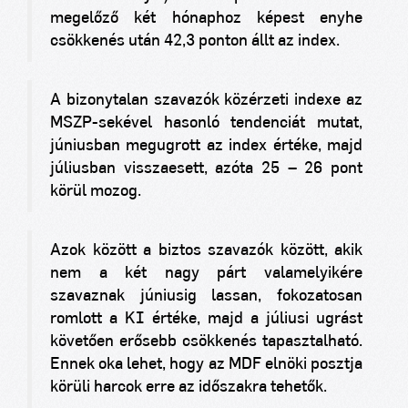
megelőző két hónaphoz képest enyhe
csökkenés után 42,3 ponton állt az index.
A bizonytalan szavazók közérzeti indexe az
MSZP-sekével hasonló tendenciát mutat,
júniusban megugrott az index értéke, majd
júliusban visszaesett, azóta 25 – 26 pont
körül mozog.
Azok között a biztos szavazók között, akik
nem a két nagy párt valamelyikére
szavaznak júniusig lassan, fokozatosan
romlott a KI értéke, majd a júliusi ugrást
követően erősebb csökkenés tapasztalható.
Ennek oka lehet, hogy az MDF elnöki posztja
körüli harcok erre az időszakra tehetők.