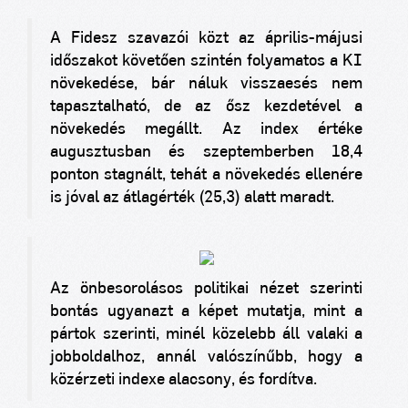
A Fidesz szavazói közt az április-májusi
időszakot követően szintén folyamatos a KI
növekedése, bár náluk visszaesés nem
tapasztalható, de az ősz kezdetével a
növekedés megállt. Az index értéke
augusztusban és szeptemberben 18,4
ponton stagnált, tehát a növekedés ellenére
is jóval az átlagérték (25,3) alatt maradt.
Az önbesorolásos politikai nézet szerinti
bontás ugyanazt a képet mutatja, mint a
pártok szerinti, minél közelebb áll valaki a
jobboldalhoz, annál valószínűbb, hogy a
közérzeti indexe alacsony, és fordítva.