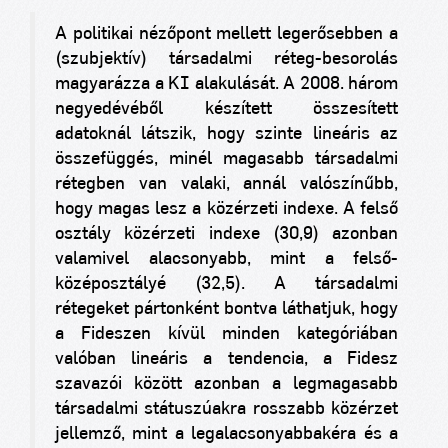
A politikai nézőpont mellett legerősebben a
(szubjektív) társadalmi réteg-besorolás
magyarázza a KI alakulását. A 2008. három
negyedévéből készített összesített
adatoknál látszik, hogy szinte lineáris az
összefüggés, minél magasabb társadalmi
rétegben van valaki, annál valószínűbb,
hogy magas lesz a közérzeti indexe. A felső
osztály közérzeti indexe (30,9) azonban
valamivel alacsonyabb, mint a felső-
középosztályé (32,5). A társadalmi
rétegeket pártonként bontva láthatjuk, hogy
a Fideszen kívül minden kategóriában
valóban lineáris a tendencia, a Fidesz
szavazói között azonban a legmagasabb
társadalmi státuszúakra rosszabb közérzet
jellemző, mint a legalacsonyabbakéra és a