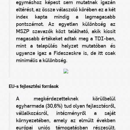
egymáshoz képest sem mutatnak igazán
eltérést, az össze válaszoló körében ez a két
index kapta mindig a legmagasabb
pontszámot. Az egyetlen különbség az
MSZP szavazók közt található, akik kicsit
magasabb értékeket adtak meg a TDI-ben,
mint a település helyzet mutatóban és
ugyanze igaz a Fideszeskre is, de itt csak
minimális a különbség.
EU-s fejlesztési források
A megkérdezetteknek körülbelül
egyharmada (30,6%) tud olyan fejlesztésről,
vállalkozásról, intézményről a saját
környezetében, amely az elmúlt években
európai uniós támogatásban részesült.