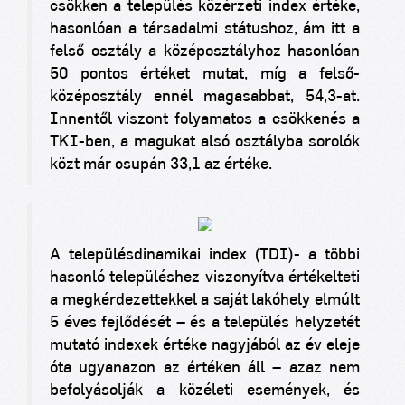
csökken a település közérzeti index értéke,
hasonlóan a társadalmi státushoz, ám itt a
felső osztály a középosztályhoz hasonlóan
50 pontos értéket mutat, míg a felső-
középosztály ennél magasabbat, 54,3-at.
Innentől viszont folyamatos a csökkenés a
TKI-ben, a magukat alsó osztályba sorolók
közt már csupán 33,1 az értéke.
A településdinamikai index (TDI)- a többi
hasonló településhez viszonyítva értékelteti
a megkérdezettekkel a saját lakóhely elmúlt
5 éves fejlődését – és a település helyzetét
mutató indexek értéke nagyjából az év eleje
óta ugyanazon az értéken áll – azaz nem
befolyásolják a közéleti események, és