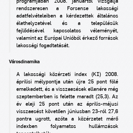
programjában 2008. januártól vizsgálja
rendszeresen a Forsense lakossági
adatfelvételeiben a kérdezettek általános
élethelyzetével és a településük
fejlődésével kapcsolatos véleményét,
valamint az Európai Unióból érkező források
lakossági fogadtatását.
Városdinamika
A lakossági közérzeti index (KI) 2008.
áprilisi mélypontja után újra 25 pont fölé
emelkedett, és a visszaesések ellenére még
szeptemberben is felette maradt (25,3). Az
év eleji 25 pont után az április-májusi
visszaesést követően júniusban 23-ról 27,6
pontra ugrott, azóta a közérzetet mérő
indexben folyamatos hullámzások