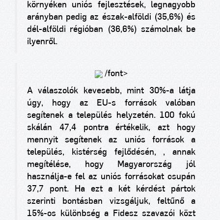
környéken uniós fejlesztések, legnagyobb
arányban pedig az észak-alföldi (35,6%) és
dél-alföldi régióban (36,6%) számolnak be
ilyenről.
/font>
A válaszolók kevesebb, mint 30%-a látja
úgy, hogy az EU-s források valóban
segítenek a település helyzetén. 100 fokú
skálán 47,4 pontra értékelik, azt hogy
mennyit segítenek az uniós források a
település, kistérség fejlődésén, , annak
megítélése, hogy Magyarország jól
használja-e fel az uniós forrásokat csupán
37,7 pont. Ha ezt a két kérdést pártok
szerinti bontásban vizsgáljuk, feltűnő a
15%-os különbség a Fidesz szavazói közt