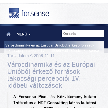
MENÜ
Városdinamika és az Európai Unióból érkező források
lakossági percepciói IV. – időbeli változások - Forsense
Társadalom \\ 2008-11-11
Városdinamika és az Európai
Unióból érkező források
lakossági percepciói IV. –
időbeli változások
A Forsense Piac- és Közvélemény-kutató
Intézet és a HDI Consulting közös kutatási