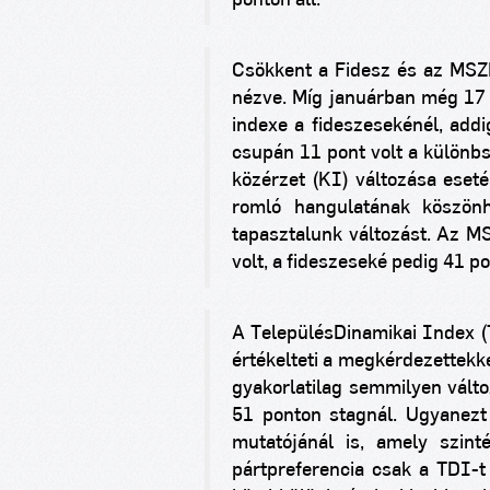
ponton áll.
Csökkent a Fidesz és az MSZP
nézve. Míg januárban még 17 
indexe a fideszesekénél, add
csupán 11 pont volt a különb
közérzet (KI) változása ese
romló hangulatának köszönh
tapasztalunk változást. Az 
volt, a fideszeseké pedig 41 po
A TelepülésDinamikai Index (T
értékelteti a megkérdezettekkel
gyakorlatilag semmilyen válto
51 ponton stagnál. Ugyanezt 
mutatójánál is, amely szin
pártpreferencia csak a TDI-t