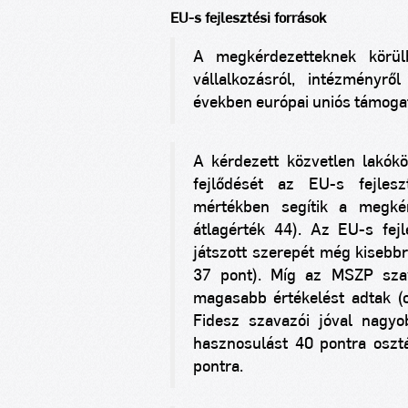
EU-s fejlesztési források
A megkérdezetteknek körülb
vállalkozásról, intézményr
években európai uniós támoga
A kérdezett közvetlen lakókö
fejlődését az EU-s fejles
mértékben segítik a megké
átlagérték 44). Az EU-s fej
játszott szerepét még kisebbr
37 pont). Míg az MSZP sza
magasabb értékelést adtak (o
Fidesz szavazói jóval nagyo
hasznosulást 40 pontra oszt
pontra.