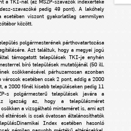
mint a TKI-nál (az MSZP-szavazók indexértéke
desz-szavazóké pedig 49 pont). A lakóhely
a esetében viszont gyakorlatilag semmilyen
zótábor között.
település polgármesterének párthovatartozása
gítélésére. Azt találtuk, hogy a megyei jogú
ltal támogatott települések TKI-je enyhén
terrel bíró települések mutatójánál (50 ill.
tének csökkenésével párhuzamosan azonban
b városok esetében csak 2 pont, addig a 2000
t, a 2000 főnél kisebb településeken pedig 11
-s polgármesterű települések javára a
(Az igazság az, hogy a településméret
sökken a vizsgálható mintaméret is, ami azt
nő eltérések is csak óvatosan általánosíthatók
elepülésDinamikai Index esetében hasonló
 csak némileg nagyobb mértékű eltérésekkel.