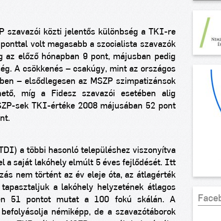
 szavazói közti jelentős különbség a TKI-re
ponttal volt magasabb a szocialista szavazók
ig az előző hónapban 9 pont, májusban pedig
ség. A csökkenés – csakúgy, mint az országos
tében – elsődlegesen az MSZP szimpatizánsok
ető, míg a Fidesz szavazói esetében alig
MSZP-sek TKI-értéke 2008 májusában 52 pont
nt.
DI) a többi hasonló településhez viszonyítva
 a saját lakóhely elmúlt 5 éves fejlődését. Itt
zás nem történt az év eleje óta, az átlagérték
tapasztaljuk a lakóhely helyzetének átlagos
Face
tén 51 pontot mutat a 100 fokú skálán. A
 befolyásolja némiképp, de a szavazótáborok