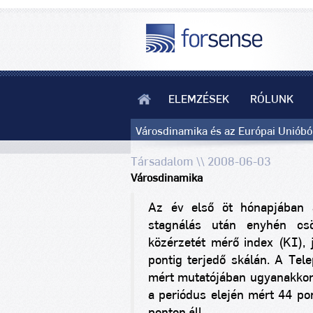
ELEMZÉSEK
RÓLUNK
Városdinamika és az Európai Unióból
Társadalom \\ 2008-06-03
Városdinamika
Az év első öt hónapjában 
stagnálás után enyhén csö
közérzetét mérő index (KI), 
pontig terjedő skálán. A Tel
mért mutatójában ugyanakkor 
a periódus elején mért 44 po