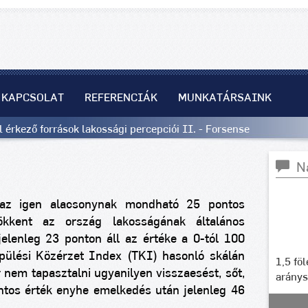
KAPCSOLAT
REFERENCIÁK
MUNKATÁRSAINK
 érkező források lakossági percepciói II. - Forsense
N
az igen alacsonynak mondható 25 pontos
kkent az ország lakosságának általános
jelenleg 23 ponton áll az értéke a 0-tól 100
epülési Közérzet Index (TKI) hasonló skálán
1,5 fö
nem tapasztalni ugyanilyen visszaesést, sőt,
arány
ntos érték enyhe emelkedés után jelenleg 46