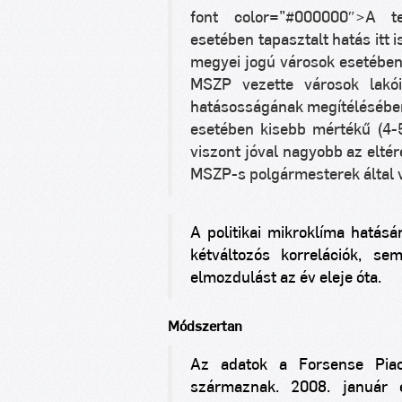
font color=”#000000″>A te
esetében tapasztalt hatás itt 
megyei jogú városok esetében 
MSZP vezette városok lakóin
hatásosságának megítélésében
esetében kisebb mértékű (4-5
viszont jóval nagyobb az elté
MSZP-s polgármesterek által v
A politikai mikroklíma hatásá
kétváltozós korrelációk, 
elmozdulást az év eleje óta.
Módszertan
Az adatok a Forsense Piack
származnak. 2008. január