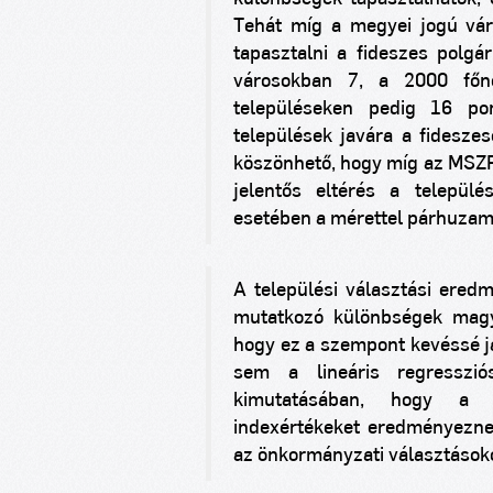
Tehát míg a megyei jogú vár
tapasztalni a fideszes polg
városokban
7, a
2000 főné
településeken pedig 16 p
települések javára a fidesz
köszönhető, hogy míg az MSZP
jelentős eltérés a települé
esetében a mérettel párhuzamo
A települési választási ered
mutatkozó különbségek magy
hogy ez a szempont kevéssé já
sem a lineáris regressz
kimutatásában, hogy a te
indexértékeket eredményezne
az önkormányzati választásokon