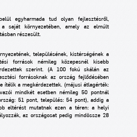
elül egyharmada tud olyan fejlesztésről,
ől a saját környezetében, amely az elmúlt
tásban részesült.
rnyezetének, településének, kistérségének a
ztési források némileg közepesnél kisebb
rdezettek szerint. (A 100 fokú skálán az
lesztési forrásoknak az ország fejlődésében
e ítélik a megkérdezettek. (májusi átlagérték:
vazói mindkét esetben némileg 50 pontnál
rszág: 51 pont, település: 54 pont), addig a
bb eltérést mutatnak ezen a téren: a helyi
ályozzák, az országosat pedig mindössze 28