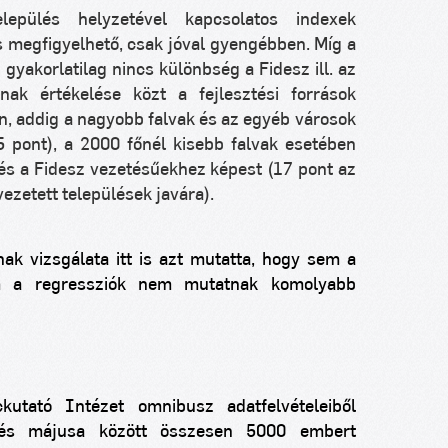
lepülés helyzetével kapcsolatos indexek
is megfigyelhető, csak jóval gyengébben. Míg a
gyakorlatilag nincs különbség a Fidesz ill. az
ak értékelése közt a fejlesztési források
, addig a nagyobb falvak és az egyéb városok
 pont), a 2000 főnél kisebb falvak esetében
rés a Fidesz vezetésűekhez képest (17 pont az
ezetett települések javára).
nak vizsgálata itt is azt mutatta, hogy sem a
sem a regressziók nem mutatnak komolyabb
utató Intézet omnibusz adatfelvételeiből
 és májusa között összesen 5000 embert