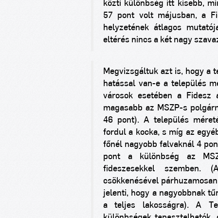
közti különbség itt kisebb, 
57 pont volt májusban, a Fi
helyzetének átlagos mutatój
eltérés nincs a két nagy szava
Megvizsgáltuk azt is, hogy a 
hatással van-e a település me
városok esetében a Fidesz á
magasabb az MSZP-s polgármes
46 pont). A település mére
fordul a kocka, s míg az egyé
főnél nagyobb falvaknál 4 pon
pont a különbség az MSZP
fideszesekkel szemben. 
csökkenésével párhuzamosan c
jelenti, hogy a nagyobbnak tű
a teljes lakosságra). A T
különbségek tapasztalhatók,