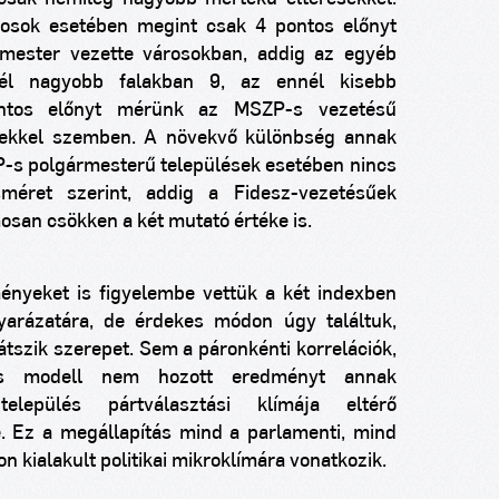
osok esetében megint csak 4 pontos előnyt
ármester vezette városokban, addig az egyéb
l nagyobb falakban 9, az ennél kisebb
ontos előnyt mérünk az MSZP-s vezetésű
esekkel szemben. A növekvő különbség annak
-s polgármesterű települések esetében nincs
sméret szerint, addig a Fidesz-vezetésűek
san csökken a két mutató értéke is.
ményeket is figyelembe vettük a két indexben
arázatára, de érdekes módon úgy találtuk,
tszik szerepet. Sem a páronkénti korrelációk,
iós modell nem hozott eredményt annak
lepülés pártválasztási klímája eltérő
. Ez a megállapítás mind a parlamenti, mind
 kialakult politikai mikroklímára vonatkozik.