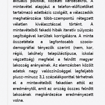
aktuális politikai, közéleti kérdésekről. A
mintavétel alapjául a telefon-előfizetőket
tartalmazó adatbázis szolgált, a válaszadók
meghatározása több-szempontú rétegzett
véletlen kiválasztással történt. A
mintavételből fakadó hibák iteratív súlyozás
segítségével kerültek korrigálásra. A minta
összetétele a legfontosabb szocio-
demográfiai tényezők szerint (nem, kor,
régió, lakóhely településtípusa, iskolai
végzettség) megfelel a felnőtt magyar
lakosság arányainak. Az elemzésben közölt
adatok nagy valószínűséggel legfeljebb
plusz-mínusz 3,1 százalékponttal térhetnek
el a mintavételből fakadóan attól az
eredménytől, amit az ország összes felnőtt
lakosának megkérdezése eredményezett
volna.