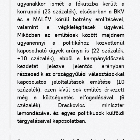
ugyanakkor ismét a fókuszba került a
korrupció (23 százalék), elsősorban a BKV
és a MALÉV körüli botrány említésével,
valamint a végkielégítések ügyével.
Miközben az említések között majdnem
ugyanennyi a politikához közvetlenül
kapcsolható ügyek aránya is (22 százalék,
+10 százalék), ebből a kampányidőszak
kezdetét jelezve jelentős arányban
részesedik az országgyűlési választásokkal
kapcsolatos jelöltállítások említése (10
százalék), ezen kívül sok említés érkezett
még a költségvetés elfogadásával (6
százalék), Draskovics miniszter
lemondásával és egyes politikusok külföldi
tárgyalásaival kapcsolatban.