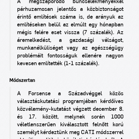
A megszaporodó bűncselekményekkel
párhuzamosan jelentős a közbiztonságot
érintő említések száma is, de arányuk az
említéseken belül az elmúlt egy hónapban
mégis felére eset vissza (7 százalék). Az
áremelkedést, a gazdasági válságot,
munkanélküliséget vagy az egészségügy
problémáit fontosságuk ellenére nagyon
kevesen említették (1-1 százalék).
Módszertan
A Forsense a Századvéggel közös
választáskutatási programjában kérdőíves
közvélemény-kutatást végzett december 8.
és 17. között, melynek során 1000
véletlenszerűen kiválasztott felnőtt korú
személyt kérdeztünk meg CATI módszerrel