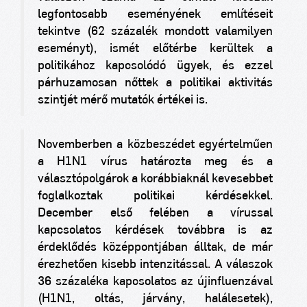
legfontosabb eseményének említéseit
tekintve (62 százalék mondott valamilyen
eseményt), ismét előtérbe kerültek a
politikához kapcsolódó ügyek, és ezzel
párhuzamosan nőttek a politikai aktivitás
szintjét mérő mutatók értékei is.
Novemberben a közbeszédet egyértelműen
a H1N1 vírus határozta meg és a
választópolgárok a korábbiaknál kevesebbet
foglalkoztak politikai kérdésekkel.
December első felében a vírussal
kapcsolatos kérdések továbbra is az
érdeklődés középpontjában álltak, de már
érezhetően kisebb intenzitással. A válaszok
36 százaléka kapcsolatos az újinfluenzával
(H1N1, oltás, járvány, halálesetek),