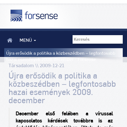
MENÜ
Újra erősödik a politika a közbeszédben – legfontosabb
hazai események 2009. december - Forsense
Társadalom \\ 2009-12-21
Újra erősödik a politika a
közbeszédben – legfontosabb
hazai események 2009.
december
December első felében a vírussal
kapcsolatos kérdések továbbra is az