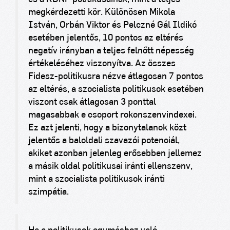
megkérdezetti kör. Különösen Mikola
István, Orbán Viktor és Pelczné Gál Ildikó
esetében jelentős, 10 pontos az eltérés
negatív irányban a teljes felnőtt népesség
értékeléséhez viszonyítva. Az összes
Fidesz-politikusra nézve átlagosan 7 pontos
az eltérés, a szocialista politikusok esetében
viszont csak átlagosan 3 ponttal
magasabbak e csoport rokonszenvindexei.
Ez azt jelenti, hogy a bizonytalanok közt
jelentős a baloldali szavazói potenciál,
akiket azonban jelenleg erősebben jellemez
a másik oldal politikusai iránti ellenszenv,
mint a szocialista politikusok iránti
szimpátia.