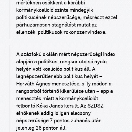
mértékben csökkent a korábbi
kormánykoalíció szinte mindegyik
politikusának népszerűsége, másrészt ezzel
párhuzamosan stagnálást mutat az
ellenzéki politikusok rokonszenvindexe.
A százfokú skálán mért népszerűségi index
alapján a politikusi rangsor utolsó nyolc
helyén volt koalíciós politikus áll. A
legnépszerűtlenebb politikus helyét –
Horváth Ágnes menesztése, s ily módon a
rangsorból történő kikerülése után – épp a
menesztés miatt a kormánykoalíciót
felbontó Kóka János került. Az SZDSZ
elnökének eddig is igen alacsony
népszerűsége 7 pontos zuhanás után
jelenleg 26 ponton áll.