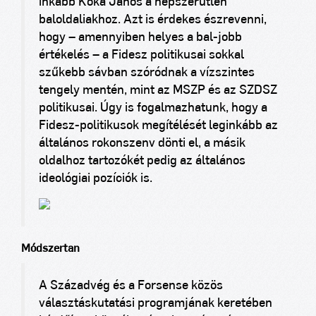
inkább Kóka János a népszerűtlen
baloldaliakhoz. Azt is érdekes észrevenni,
hogy – amennyiben helyes a bal-jobb
értékelés – a Fidesz politikusai sokkal
szűkebb sávban szóródnak a vízszintes
tengely mentén, mint az MSZP és az SZDSZ
politikusai. Úgy is fogalmazhatunk, hogy a
Fidesz-politikusok megítélését leginkább az
általános rokonszenv dönti el, a másik
oldalhoz tartozókét pedig az általános
ideológiai pozíciók is.
Módszertan
A Századvég és a Forsense közös
választáskutatási programjának keretében