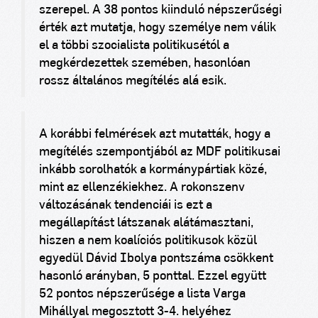
szerepel. A 38 pontos kiinduló népszerűségi
érték azt mutatja, hogy személye nem válik
el a többi szocialista politikusétól a
megkérdezettek szemében, hasonlóan
rossz általános megítélés alá esik.
A korábbi felmérések azt mutatták, hogy a
megítélés szempontjából az MDF politikusai
inkább sorolhatók a kormánypártiak közé,
mint az ellenzékiekhez. A rokonszenv
változásának tendenciái is ezt a
megállapítást látszanak alátámasztani,
hiszen a nem koalíciós politikusok közül
egyedül Dávid Ibolya pontszáma csökkent
hasonló arányban, 5 ponttal. Ezzel együtt
52 pontos népszerűsége a lista Varga
Mihállyal megosztott 3-4. helyéhez