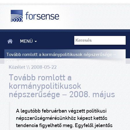
MENÜ
Tovább romlott a kormánypolitikusok népszerűsége –
2008. május - Forsense
Közélet \\ 2008-05-22
Tovább romlott a
kormánypolitikusok
népszerűsége – 2008. május
A legutóbb februárban végzett politikusi
népszerűségmérésünkhöz képest kettős
tendencia figyelhető meg. Egyfelől jelentős