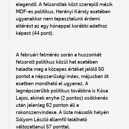
elegendő. A felsoroltak közt szereplő másik
MDF-es politikus, Herényi Károly esetében
ugyanakkor nem tapasztalunk érdemi
eltérést az egy hónappal korábbi adathoz
képest (44 pont).
A februári felmérés során a huszonkét
felsorolt politikus közül hat esetében
haladta meg a közepes értéket jelölő 50
pontot a népszerűségi index, májusban öt
esetben mondható el ugyanez. A
legnépszerűbb politikus továbbra is Kósa
Lajos, akinek enyhe (2 pontos) csökkenés
után jelenleg 62 ponton áll a
rokonszenvindexe. A lista második helyén
Sólyom László államfő található
változatlanul 57 ponttal.