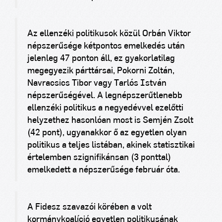
Az ellenzéki politikusok közül Orbán Viktor
népszerűsége kétpontos emelkedés után
jelenleg 47 ponton áll, ez gyakorlatilag
megegyezik párttársai, Pokorni Zoltán,
Navracsics Tibor vagy Tarlós István
népszerűségével. A legnépszerűtlenebb
ellenzéki politikus a negyedévvel ezelőtti
helyzethez hasonlóan most is Semjén Zsolt
(42 pont), ugyanakkor ő az egyetlen olyan
politikus a teljes listában, akinek statisztikai
értelemben szignifikánsan (3 ponttal)
emelkedett a népszerűsége február óta.
A Fidesz szavazói körében a volt
kormánykoalíció egyetlen politikusának