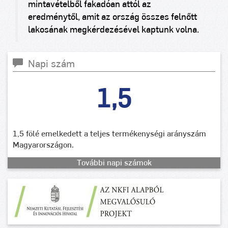
mintavételből fakadóan attól az
eredménytől, amit az ország összes felnőtt
lakosának megkérdezésével kaptunk volna.
Napi szám
1,5
1,5 fölé emelkedett a teljes termékenységi arányszám
Magyarországon.
További napi számok