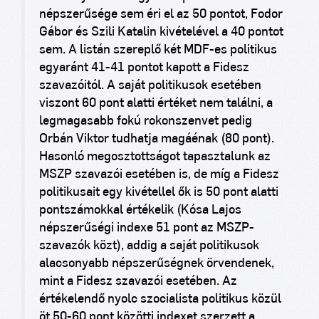
népszerűsége sem éri el az 50 pontot, Fodor
Gábor és Szili Katalin kivételével a 40 pontot
sem. A listán szereplő két MDF-es politikus
egyaránt 41-41 pontot kapott a Fidesz
szavazóitól. A saját politikusok esetében
viszont 60 pont alatti értéket nem találni, a
legmagasabb fokú rokonszenvet pedig
Orbán Viktor tudhatja magáénak (80 pont).
Hasonló megosztottságot tapasztalunk az
MSZP szavazói esetében is, de míg a Fidesz
politikusait egy kivétellel ők is 50 pont alatti
pontszámokkal értékelik (Kósa Lajos
népszerűségi indexe 51 pont az MSZP-
szavazók közt), addig a saját politikusok
alacsonyabb népszerűségnek örvendenek,
mint a Fidesz szavazói esetében. Az
értékelendő nyolc szocialista politikus közül
öt 50-60 pont közötti indexet szerzett a