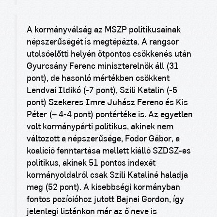
A kormányválság az MSZP politikusainak
népszerűségét is megtépázta. A rangsor
utolsóelőtti helyén ötpontos csökkenés után
Gyurcsány Ferenc miniszterelnök áll (31
pont), de hasonló mértékben csökkent
Lendvai Ildikó (-7 pont), Szili Katalin (-5
pont) Szekeres Imre Juhász Ferenc és Kis
Péter (– 4-4 pont) pontértéke is. Az egyetlen
volt kormánypárti politikus, akinek nem
változott a népszerűsége, Fodor Gábor, a
koalíció fenntartása mellett kiálló SZDSZ-es
politikus, akinek 51 pontos indexét
kormányoldalról csak Szili Kataliné haladja
meg (52 pont). A kisebbségi kormányban
fontos pozícióhoz jutott Bajnai Gordon, így
jelenlegi listánkon már az ő neve is