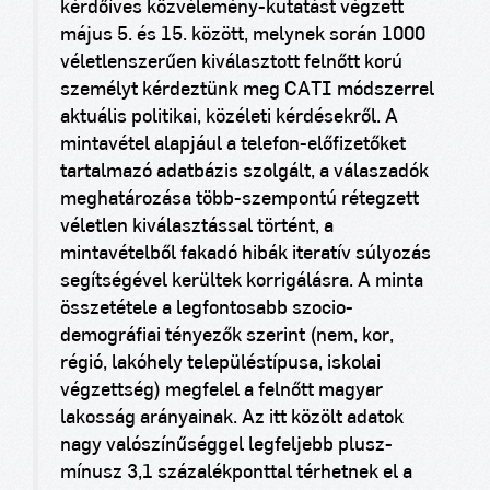
kérdőíves közvélemény-kutatást végzett
május 5. és 15. között, melynek során 1000
véletlenszerűen kiválasztott felnőtt korú
személyt kérdeztünk meg CATI módszerrel
aktuális politikai, közéleti kérdésekről. A
mintavétel alapjául a telefon-előfizetőket
tartalmazó adatbázis szolgált, a válaszadók
meghatározása több-szempontú rétegzett
véletlen kiválasztással történt, a
mintavételből fakadó hibák iteratív súlyozás
segítségével kerültek korrigálásra. A minta
összetétele a legfontosabb szocio-
demográfiai tényezők szerint (nem, kor,
régió, lakóhely településtípusa, iskolai
végzettség) megfelel a felnőtt magyar
lakosság arányainak. Az itt közölt adatok
nagy valószínűséggel legfeljebb plusz-
mínusz 3,1 százalékponttal térhetnek el a