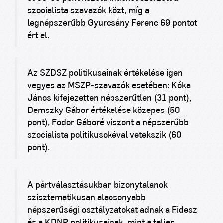
szocialista szavazók közt, míg a
legnépszerűbb Gyurcsány Ferenc 69 pontot
ért el.
Az SZDSZ politikusainak értékelése igen
vegyes az MSZP-szavazók esetében: Kóka
János kifejezetten népszerűtlen (31 pont),
Demszky Gábor értékelése közepes (50
pont), Fodor Gáboré viszont a népszerűbb
szocialista politikusokéval vetekszik (60
pont).
A pártválasztásukban bizonytalanok
szisztematikusan alacsonyabb
népszerűségi osztályzatokat adnak a Fidesz
és a KDNP politikusainak, mint a teljes