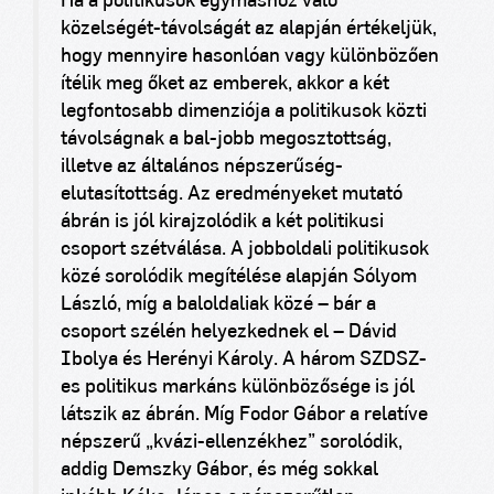
Ha a politikusok egymáshoz való
közelségét-távolságát az alapján értékeljük,
hogy mennyire hasonlóan vagy különbözően
ítélik meg őket az emberek, akkor a két
legfontosabb dimenziója a politikusok közti
távolságnak a bal-jobb megosztottság,
illetve az általános népszerűség-
elutasítottság. Az eredményeket mutató
ábrán is jól kirajzolódik a két politikusi
csoport szétválása. A jobboldali politikusok
közé sorolódik megítélése alapján Sólyom
László, míg a baloldaliak közé – bár a
csoport szélén helyezkednek el – Dávid
Ibolya és Herényi Károly. A három SZDSZ-
es politikus markáns különbözősége is jól
látszik az ábrán. Míg Fodor Gábor a relatíve
népszerű „kvázi-ellenzékhez” sorolódik,
addig Demszky Gábor, és még sokkal