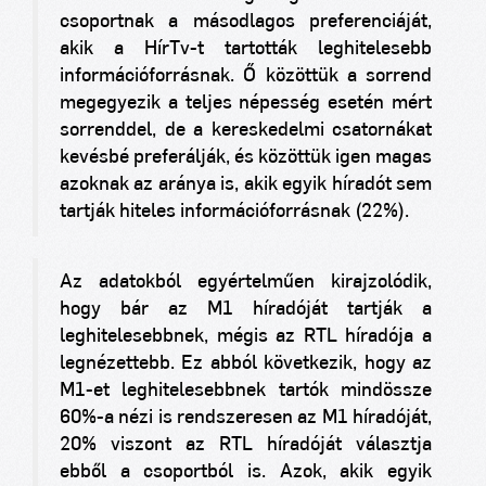
csoportnak a másodlagos preferenciáját,
akik a HírTv-t tartották leghitelesebb
információforrásnak. Ő közöttük a sorrend
megegyezik a teljes népesség esetén mért
sorrenddel, de a kereskedelmi csatornákat
kevésbé preferálják, és közöttük igen magas
azoknak az aránya is, akik egyik híradót sem
tartják hiteles információforrásnak (22%).
Az adatokból egyértelműen kirajzolódik,
hogy bár az M1 híradóját tartják a
leghitelesebbnek, mégis az RTL híradója a
legnézettebb. Ez abból következik, hogy az
M1-et leghitelesebbnek tartók mindössze
60%-a nézi is rendszeresen az M1 híradóját,
20% viszont az RTL híradóját választja
ebből a csoportból is. Azok, akik egyik