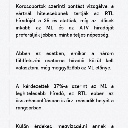
Korcsoportok szerinti bontást vizsgálva, a
vártnál hitelesebbnek tartják az RTL
híradóját a 35 év alattiak, míg az idősek
inkább az M1 és az ATV híradóját
preferálják jobban, mint a teljes népesség.
Abban az esetben, amikor a három
földfelszíni csatorna híradói közül kell
választani, még meggyőzőbb az M1 előnye.
A kérdezettek 37%-a szerint az M1 a
leghitelesebb híradó, az RTL ebben az
összehasonlításban is őrzi második helyét a
rangsorban.
Külön érdekes megvizsgálni annak a