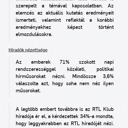
szerepelt a témával kapcsolatban. Az
elemzés az aktuális kutatás eredményeit
ismerteti, valamint reflektál a korábbi
eredményekhez képest történt
elmozdulásokra.
Híradók nézettsége
Az emberek 71% szokott napi
rendszerességgel közéleti, politikai
hírműsorokat nézni. Mindössze 3,6%
válaszolta azt, hogy soha nem néz ilyen
műsorokat.
A legtöbb embert továbbra is az RTL Klub
híradója ér el, a kérdezettek 34%-a mondta,
hogy leggyakrabban az RTL híradóját nézi.