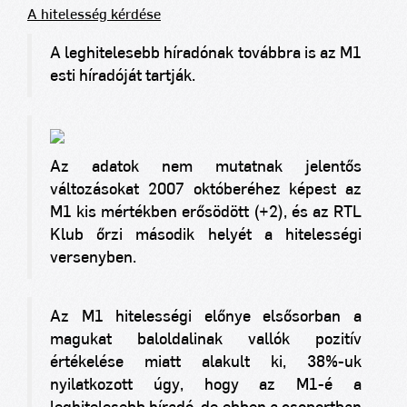
A hitelesség kérdése
A leghitelesebb híradónak továbbra is az M1
esti híradóját tartják.
Az adatok nem mutatnak jelentős
változásokat 2007 októberéhez képest az
M1 kis mértékben erősödött (+2), és az RTL
Klub őrzi második helyét a hitelességi
versenyben.
Az M1 hitelességi előnye elsősorban a
magukat baloldalinak vallók pozitív
értékelése miatt alakult ki, 38%-uk
nyilatkozott úgy, hogy az M1-é a