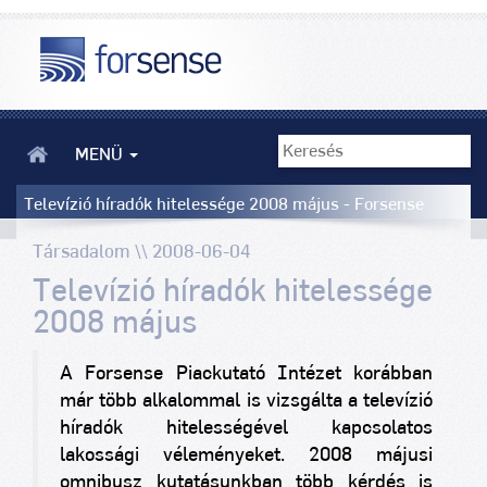
MENÜ
Televízió híradók hitelessége 2008 május - Forsense
Társadalom \\ 2008-06-04
Televízió híradók hitelessége
2008 május
A Forsense Piackutató Intézet korábban
már több alkalommal is vizsgálta a televízió
híradók hitelességével kapcsolatos
lakossági véleményeket. 2008 májusi
omnibusz kutatásunkban több kérdés is