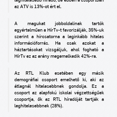
leghitelesebb híradó, de ebben a csoportban
az ATV is 13%-ot ért el.
A magukat jobboldalinak tartók
egyértelműen a HírTv-t favorizálják, 35%-uk
szerint a hírcsatorna a leginkább hiteles
információforrás. Ha csak azokat a
háztartásokat vizsgáljuk, ahol fogható a
HírTv ez az arány megemelkedik 42%-ra.
Az RTL Klub esetében egy másik
demográfiai csoport emelhető ki, aki az
átlagnál hitelesebbnek gondolja. Ez a
csoport az alapfokú iskolai végzettségűek
csoportja, ők az RTL híradóját tartják a
leghitelesebbnek (28%).