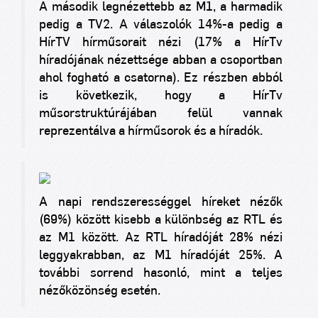
A második legnézettebb az M1, a harmadik
pedig a TV2. A válaszolók 14%-a pedig a
HírTV hírműsorait nézi (17% a HírTv
híradójának nézettsége abban a csoportban
ahol fogható a csatorna). Ez részben abból
is következik, hogy a HírTv
műsorstruktúrájában felül vannak
reprezentálva a hírműsorok és a híradók.
A napi rendszerességgel híreket nézők
(69%) között kisebb a különbség az RTL és
az M1 között. Az RTL híradóját 28% nézi
leggyakrabban, az M1 híradóját 25%. A
további sorrend hasonló, mint a teljes
nézőközönség esetén.