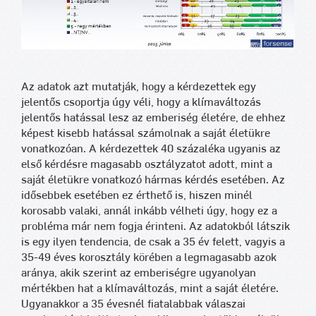
Az adatok azt mutatják, hogy a kérdezettek egy
jelentős csoportja úgy véli, hogy a klímaváltozás
jelentős hatással lesz az emberiség életére, de ehhez
képest kisebb hatással számolnak a saját életükre
vonatkozóan. A kérdezettek 40 százaléka ugyanis az
első kérdésre magasabb osztályzatot adott, mint a
saját életükre vonatkozó hármas kérdés esetében. Az
idősebbek esetében ez érthető is, hiszen minél
korosabb valaki, annál inkább vélheti úgy, hogy ez a
probléma már nem fogja érinteni. Az adatokból látszik
is egy ilyen tendencia, de csak a 35 év felett, vagyis a
35-49 éves korosztály körében a legmagasabb azok
aránya, akik szerint az emberiségre ugyanolyan
mértékben hat a klímaváltozás, mint a saját életére.
Ugyanakkor a 35 évesnél fiatalabbak válaszai