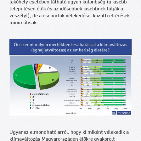
lakóhely esetében látható ugyan különbség (a kisebb
településen élők és az idősebbek kisebbnek látják a
veszélyt), de a csoportok vélekedései közötti eltérések
minimálisak.
Ugyanez elmondható arról, hogy ki miként vélekedik a
klímaváltozás Magyarországon élőkre gyakorolt