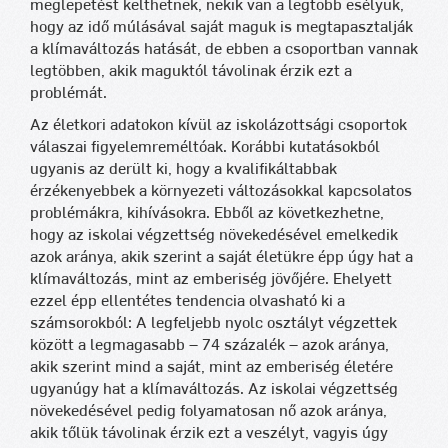
meglepetést kelthetnek, nekik van a legtöbb esélyük,
hogy az idő múlásával saját maguk is megtapasztalják
a klímaváltozás hatását, de ebben a csoportban vannak
legtöbben, akik maguktól távolinak érzik ezt a
problémát.
Az életkori adatokon kívül az iskolázottsági csoportok
válaszai figyelemreméltóak. Korábbi kutatásokból
ugyanis az derült ki, hogy a kvalifikáltabbak
érzékenyebbek a környezeti változásokkal kapcsolatos
problémákra, kihívásokra. Ebből az következhetne,
hogy az iskolai végzettség növekedésével emelkedik
azok aránya, akik szerint a saját életükre épp úgy hat a
klímaváltozás, mint az emberiség jövőjére. Ehelyett
ezzel épp ellentétes tendencia olvasható ki a
számsorokból: A legfeljebb nyolc osztályt végzettek
között a legmagasabb – 74 százalék – azok aránya,
akik szerint mind a saját, mint az emberiség életére
ugyanúgy hat a klímaváltozás. Az iskolai végzettség
növekedésével pedig folyamatosan nő azok aránya,
akik tőlük távolinak érzik ezt a veszélyt, vagyis úgy