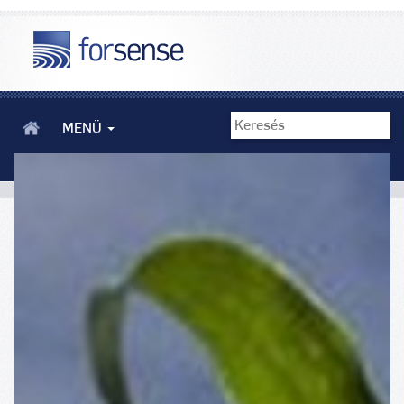
MENÜ
Tartunk a klímaváltozás hatásaitól - Forsense