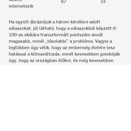
67
33
internetezik
Ha együtt ábrázoljuk a három kérdésre adott
válaszokat, jól látható, hogy a válaszokból képzett 0-
100-as skálára transzformált pontszám annál
magasabb, minél „távolabbi” a probléma. Vagyis a
legtöbben úgy vélik, hogy az emberiség életére lesz
hatással a klímaváltozás, ennél kevesebben gondolják
úgy, hogy az országban élőkre, és még kevesebben
mondták, hogy nagy hatással lehet a saját életükre. A
felmérés eredménye úgy összegezhető, hogy a
klímaváltozás az adatfelvétel készítésekor nem volt
központi kérdés a mindennapokban, az emberek nem
érzikúgy, hogy egy sürgősen kezelendő, „itt és most”
ható problémáról lenne szó, inkább azt gondolják egy
időben és térben távoli veszélyforrást jelent. Azonban
a magas pontszámok jelzik, hogy a klímaváltozást a
létező és valós problémák között „jegyzik” az emberek.