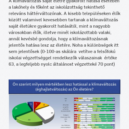
A klímaváltozás saját életre gyakorolt hatása esetében
a lakóhely és főként az iskolázottság tekinthető
releváns háttérváltozónak. A kisebb településeken élők
között valamivel kevesebben tartanak a klímaváltozás
saját életükre gyakorolt hatásától, mint a nagyobb
városokban élők, illetve minél iskolázottabb valaki,
annál kevésbé gondolja, hogy a klímaváltozásnak
jelentős hatása lesz az életére. Noha a különbségek itt
sem jelentősek (0-100-as skálára vetítve a felsőfokú
iskolai végzettséggel rendelkezők válaszainak értéke
63, a legfeljebb nyolc általánost végzetteké 70 pont)