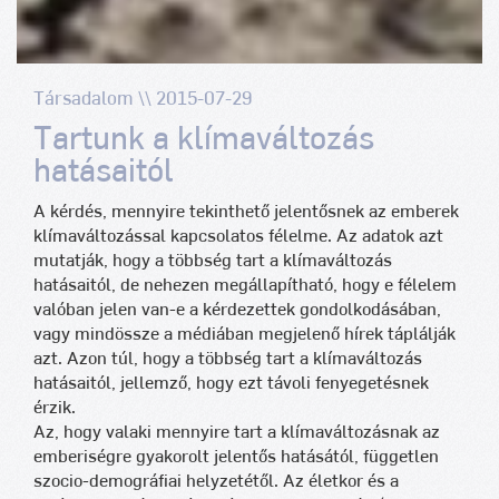
Társadalom \\ 2015-07-29
Tartunk a klímaváltozás
hatásaitól
A kérdés, mennyire tekinthető jelentősnek az emberek
klímaváltozással kapcsolatos félelme. Az adatok azt
mutatják, hogy a többség tart a klímaváltozás
hatásaitól, de nehezen megállapítható, hogy e félelem
valóban jelen van-e a kérdezettek gondolkodásában,
vagy mindössze a médiában megjelenő hírek táplálják
azt. Azon túl, hogy a többség tart a klímaváltozás
hatásaitól, jellemző, hogy ezt távoli fenyegetésnek
érzik.
Az, hogy valaki mennyire tart a klímaváltozásnak az
emberiségre gyakorolt jelentős hatásától, független
szocio-demográfiai helyzetétől. Az életkor és a