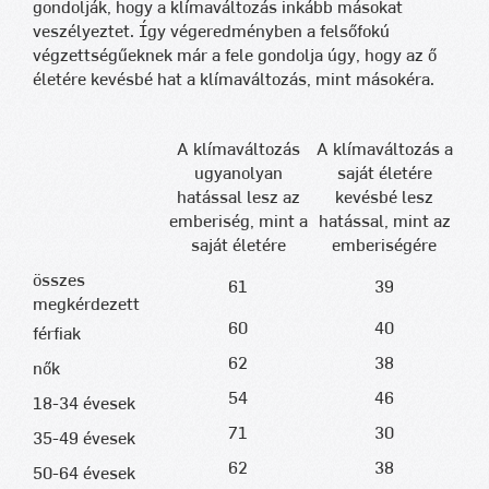
gondolják, hogy a klímaváltozás inkább másokat
veszélyeztet. Így végeredményben a felsőfokú
végzettségűeknek már a fele gondolja úgy, hogy az ő
életére kevésbé hat a klímaváltozás, mint másokéra.
A klímaváltozás
A klímaváltozás a
ugyanolyan
saját életére
hatással lesz az
kevésbé lesz
emberiség, mint a
hatással, mint az
saját életére
emberiségére
összes
61
39
megkérdezett
60
40
férfiak
62
38
nők
54
46
18-34 évesek
71
30
35-49 évesek
62
38
50-64 évesek