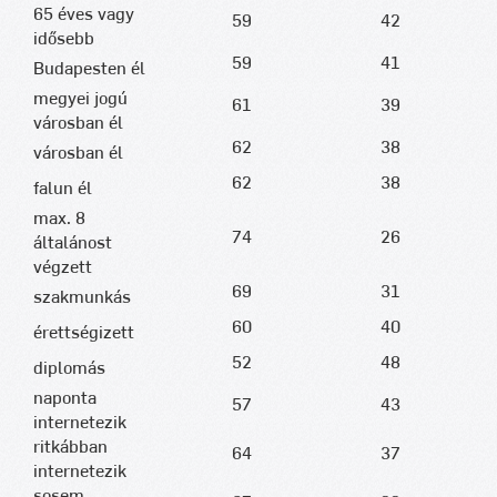
65 éves vagy
59
42
idősebb
59
41
Budapesten él
megyei jogú
61
39
városban él
62
38
városban él
62
38
falun él
max. 8
74
26
általánost
végzett
69
31
szakmunkás
60
40
érettségizett
52
48
diplomás
naponta
57
43
internetezik
ritkábban
64
37
internetezik
sosem