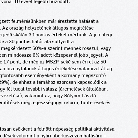
árvonal 10 évvel lejjebb húzódott.
égzett felmérésünkben már éreztette hatását a
. Az ország helyzetének átlagos megítélése
erjedő skálán 30 pontos értéket mértünk. A jelenlegi
de a 30 pontos határ alá süllyedt a
s megkérdezett 60%-a szerint mennek rosszul, vagy
ben mindössze 6% adott közepesnél jobb jegyet. A
se 17 pont, de még az MSZP-seké sem éri el az 50
an bizonytalanok átlagos értékelése valamivel átlag
egfontosabb eseményeként a kormány megszorító
(29%), de ehhez a témához szorosan kapcsolódik a
y fél tucat további válasz (áremelések általában,
evezetése), valamint az, hogy Sólyom László
említések még: egészségügyi reform, tüntetések és
osan csökkent a felnőtt népesség politikai aktivitása,
kedések valamint a nyári uborkaszezon hatására –