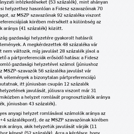
ányzati intézkedéseket (53 százalék), mint ahányan
iusi helyzethez hasonlóan a Fidesz szavazóinak 70
agot, az MSZP szavazóinak 92 százaléka viszont
preferenciájúak körében mérsékelt a különbség az
k aránya (41 százalék) között.
zág gazdasági helyzetére gyakorolt hatásról
élemények. A megkérdezettek 48 százaléka vár
t nem változik, míg javulást 28 százalék jósol a
ető a pártpreferenciák erősödő hatása: a Fidesz
romló gazdasági helyzetével számol (júniushoz
z MSZP-szavazók 56 százaléka javulást vár
 A vélemények a bizonytalan pártpreferenciájú
mutatnak, itt júniusban csupán 12 százalék
helyzetének javulását, júliusra viszont már 31
 miközben a helyzet romlását prognosztizálók aránya
ék, júniusban 43 százalék).
yes anyagi helyzet romlásával számolók aránya az
 +4 százalékpont), de az MSZP szavazóinak körében
ok aránya, akik helyzetük javulását várják (11
khoz képest (52 százalék).
Arra a kérdésre, hogy