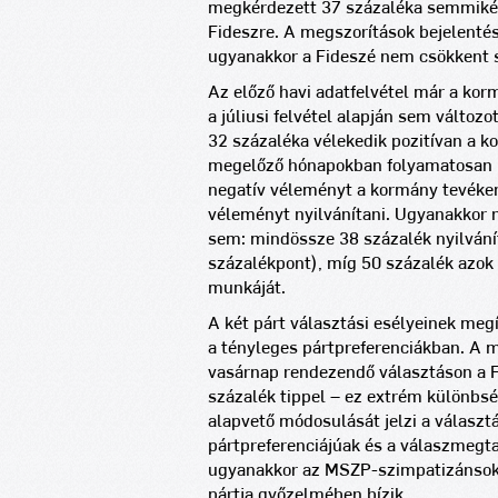
megkérdezett 37 százaléka semmiké
Fideszre. A megszorítások bejelentés
ugyanakkor a Fideszé nem csökkent s
Az előző havi adatfelvétel már a kor
a júliusi felvétel alapján sem válto
32 százaléka vélekedik pozitívan a k
megelőző hónapokban folyamatosan 50
negatív véleményt a kormány tevéke
véleményt nyilvánítani. Ugyanakkor 
sem: mindössze 38 százalék nyilvánít
százalékpont), míg 50 százalék azok 
munkáját.
A két párt választási esélyeinek me
a tényleges pártpreferenciákban. A 
vasárnap rendezendő választáson a 
százalék tippel – ez extrém különbs
alapvető módosulását jelzi a választ
pártpreferenciájúak és a válaszmegt
ugyanakkor az MSZP-szimpatizánsok 
pártja győzelmében bízik.