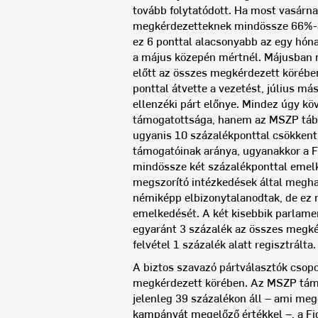
tovább folytatódott. Ha most vasárna
megkérdezetteknek mindössze 66%-a m
ez 6 ponttal alacsonyabb az egy hóna
a május közepén mértnél.
Májusban m
előtt az összes megkérdezett körében
ponttal átvette a vezetést, július má
ellenzéki párt előnye. Mindez úgy kö
támogatottsága, hanem az MSZP tábor
ugyanis 10 százalékponttal csökken
támogatóinak aránya, ugyanakkor a 
mindössze két százalékponttal emelk
megszorító intézkedések által megh
némiképp elbizonytalanodtak, de ez 
emelkedését. A két kisebbik parlame
egyaránt 3 százalék az összes megk
felvétel 1 százalék alatt regisztrálta.
A biztos szavazó pártválasztók csopo
megkérdezett körében. Az MSZP támo
jelenleg 39 százalékon áll – ami meg
kampányát megelőző értékkel –, a Fi