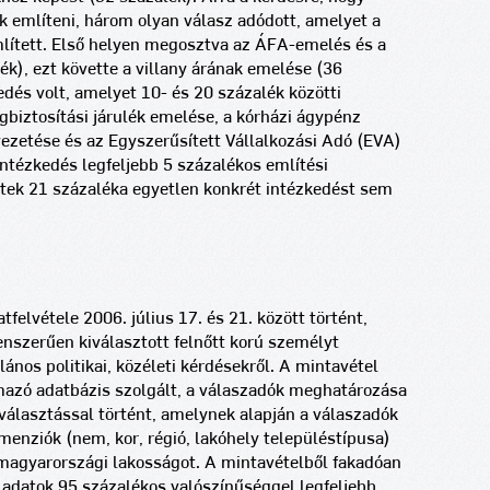
 említeni, három olyan válasz adódott, amelyet a
lített. Első helyen megosztva az ÁFA-emelés és a
k), ezt követte a villany árának emelése (36
edés volt, amelyet 10- és 20 százalék közötti
gbiztosítási járulék emelése, a kórházi ágypénz
evezetése és az Egyszerűsített Vállalkozási Adó (EVA)
tézkedés legfeljebb 5 százalékos említési
ttek 21 százaléka egyetlen konkrét intézkedést sem
elvétele 2006. július 17. és 21. között történt,
nszerűen kiválasztott felnőtt korú személyt
nos politikai, közéleti kérdésekről. A mintavétel
almazó adatbázis szolgált, a válaszadók meghatározása
kiválasztással történt, amelynek alapján a válaszadók
menziók (nem, kor, régió, lakóhely településtípusa)
ú magyarországi lakosságot. A mintavételből fakadóan
adatok 95 százalékos valószínűséggel legfeljebb