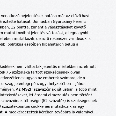
 vonatkozó bejelentések hatása már az előző havi
 éreztette hatását. Júniusban Gyurcsány Ferenc
kben, 12 ponttal zuhant a választásokat követő
nem mutat további jelentős változást, a legnagyobb
esetében mutatkozik, de az ő rokonszenv-indexük is
bbi politikus esetében hibahatáron belüli a
kedések nem változtak jelentős mértékben az elmúlt
ek 75 százaléka tartott szükségesnek olyan
kedvezőtlenek ugyan az emberek számára, de a
 ország jelenlegi pénzügyi helyzetében – július
eményen. Az MSZP szavazóinak júliusban is több mint
 intézkedéseket, itt érdemi elmozdulás nem történt
z szavazóinak többsége (52 százalék) is szükségesnek
r 9 százalékpontos csökkenés mutatkozik az egy
t. A megkérdezettek körében továbbra is valamivel