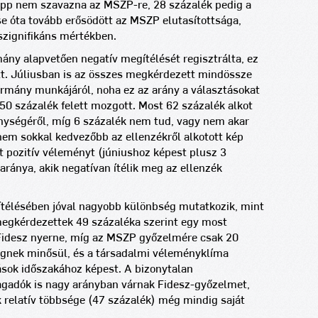
pp nem szavazna az MSZP-re, 28 százalék pedig a
e óta tovább erősödött az MSZP elutasítottsága,
zignifikáns mértékben.
mány alapvetően negatív megítélését regisztrálta, ez
zott. Júliusban is az összes megkérdezett mindössze
ormány munkájáról, noha ez az arány a választásokat
 százalék felett mozgott. Most 62 százalék alkot
nységéről, míg 6 százalék nem tud, vagy nem akar
nem sokkal kedvezőbb az ellenzékről alkotott kép
 pozitív véleményt (júniushoz képest plusz 3
aránya, akik negatívan ítélik meg az ellenzék
gítélésében jóval nagyobb különbség mutatkozik, mint
megkérdezettek 49 százaléka szerint egy most
Fidesz nyerne, míg az MSZP győzelmére csak 20
égnek minősül, és a társadalmi véleményklíma
ások időszakához képest. A bizonytalan
agadók is nagy arányban várnak Fidesz-győzelmet,
relatív többsége (47 százalék) még mindig saját