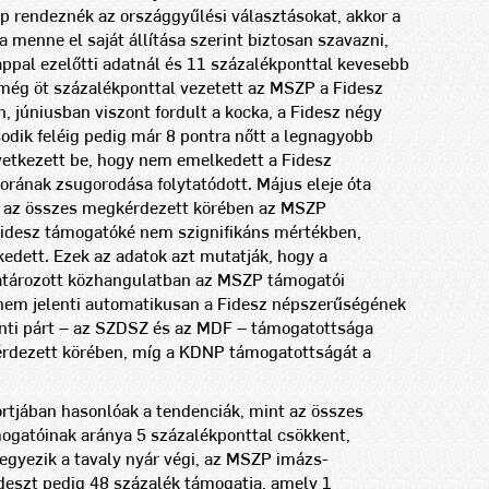
p rendeznék az országgyűlési választásokat, akkor a
enne el saját állítása szerint biztosan szavazni,
ppal ezelőtti adatnál és 11 százalékponttal kevesebb
ég öt százalékponttal vezetett az MSZP a Fidesz
, júniusban viszont fordult a kocka, a Fidesz négy
sodik feléig pedig már 8 pontra nőtt a legnagyobb
vetkezett be, hogy nem emelkedett a Fidesz
ának zsugorodása folytatódott. Május eleje óta
t az összes megkérdezett körében az MSZP
Fidesz támogatóké nem szignifikáns mértékben,
edett. Ezek az adatok azt mutatják, hogy a
atározott közhangulatban az MSZP támogatói
nem jelenti automatikusan a Fidesz népszerűségének
nti párt – az SZDSZ és az MDF – támogatottsága
érdezett körében, míg a KDNP támogatottságát a
rtjában hasonlóak a tendenciák, mint az összes
gatóinak aránya 5 százalékponttal csökkent,
egyezik a tavaly nyár végi, az MSZP imázs-
deszt pedig 48 százalék támogatja, amely 1