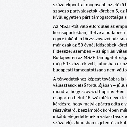
százalékponttal magasabb az előző 
szavazó pártválasztók körében 5, az 
kívül egyetlen párt támogatottsága 
Az MSZP-től való elfordulás az empiri
korcsoportokban, illetve a budapesti
egyre inkább a törzsszavazói bázisna
már csak az 58 évnél idősebbek köré
Fidesszel szemben – az áprilisi válas
Budapesten az MSZP támogatottsága 
még 50 százalék volt, júliusban ez a
budapesti támogatottsága nem válto
A tényadatokhoz képest továbbra is jó
választások első fordulójában – júli
mondta, hogy szavazott április 9-én, é
csoporton belül 46 százalék nevezte
kérdésre, hogy melyik pártra adta a 
részvételről beszámolók körében már
inkább elégedetlenek a választások 
százalék). Júliusban is jelentős a k