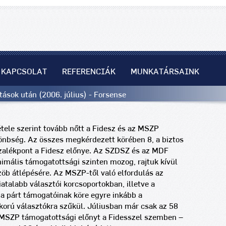
KAPCSOLAT
REFERENCIÁK
MUNKATÁRSAINK
ások után (2006. július) - Forsense
étele szerint tovább nőtt a Fidesz és az MSZP
lönbség. Az összes megkérdezett körében 8, a biztos
zalékpont a Fidesz előnye. Az SZDSZ és az MDF
imális támogatottsági szinten mozog, rajtuk kívül
zöb átlépésére.
Az MSZP-től való elfordulás az
iatalabb választói korcsoportokban, illetve a
 a párt támogatóinak köre egyre inkább a
korú választókra szűkül. Júliusban már csak az 58
 MSZP támogatottsági előnyt a Fidesszel szemben –