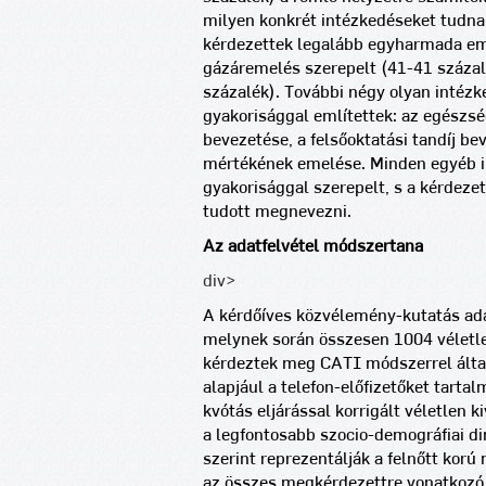
milyen konkrét intézkedéseket tudnak
kérdezettek legalább egyharmada em
gázáremelés szerepelt (41-41 százalé
százalék). További négy olyan intézk
gyakorisággal említettek: az egészsé
bevezetése, a felsőoktatási tandíj b
mértékének emelése. Minden egyéb in
gyakorisággal szerepelt, s a kérdeze
tudott megnevezni.
Az adatfelvétel módszertana
div>
A kérdőíves közvélemény-kutatás adatf
melynek során összesen 1004 véletle
kérdeztek meg CATI módszerrel általá
alapjául a telefon-előfizetőket tart
kvótás eljárással korrigált véletlen 
a legfontosabb szocio-demográfiai di
szerint reprezentálják a felnőtt kor
az összes megkérdezettre vonatkozó 