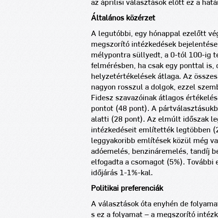
az áprilisi választások előtt ez a hat
Általános közérzet
A legutóbbi, egy hónappal ezelőtt v
megszorító intézkedések bejelentése
mélypontra süllyedt, a 0-tól 100-ig t
felmérésben, ha csak egy ponttal is, 
helyzetértékelések átlaga. Az össze
nagyon rosszul a dolgok, ezzel szem
Fidesz szavazóinak átlagos értékelé
pontot (48 pont). A pártválasztásukb
alatti (28 pont).
Az elmúlt időszak l
intézkedéseit említették legtöbben 
leggyakoribb említések közül még vag
adóemelés, benzináremelés, tandíj b
elfogadta a csomagot (5%). További 
időjárás 1-1%-kal.
Politikai preferenciák
A választások óta enyhén de folyamat
s ez a folyamat – a megszorító intéz