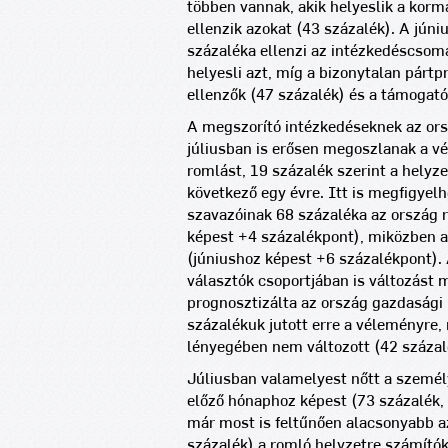
többen vannak, akik helyeslik a korm
ellenzik azokat (43 százalék). A jún
százaléka ellenzi az intézkedéscsom
helyesli azt, míg a bizonytalan párt
ellenzők (47 százalék) és a támogató
A megszorító intézkedéseknek az ors
júliusban is erősen megoszlanak a v
romlást, 19 százalék szerint a helyze
következő egy évre. Itt is megfigyelh
szavazóinak 68 százaléka az ország 
képest +4 százalékpont), miközben a
(júniushoz képest +6 százalékpont).
választók csoportjában is változást 
prognosztizálta az ország gazdasági 
százalékuk jutott erre a véleményre,
lényegében nem változott (42 százal
Júliusban valamelyest nőtt a személ
előző hónaphoz képest (73 százalék,
már most is feltűnően alacsonyabb az
százalék) a romló helyzetre számító