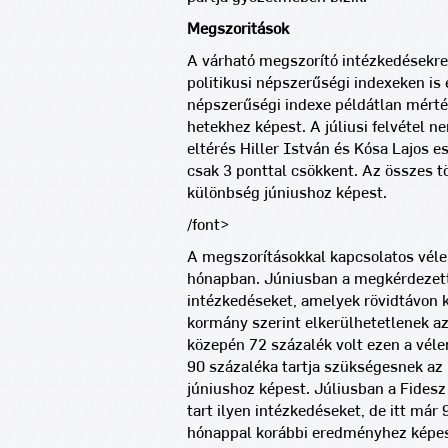
Megszoritások
A várható megszorító intézkedésekre
politikusi népszerűségi indexeken is
népszerűségi indexe példátlan mérté
hetekhez képest. A júliusi felvétel 
eltérés Hiller István és Kósa Lajos 
csak 3 ponttal csökkent. Az összes tö
különbség júniushoz képest.
/font>
A megszorításokkal kapcsolatos véle
hónapban. Júniusban a megkérdezett
intézkedéseket, amelyek rövidtávon 
kormány szerint elkerülhetetlenek az
közepén 72 százalék volt ezen a vél
90 százaléka tartja szükségesnek az
júniushoz képest. Júliusban a Fides
tart ilyen intézkedéseket, de itt má
hónappal korábbi eredményhez képes