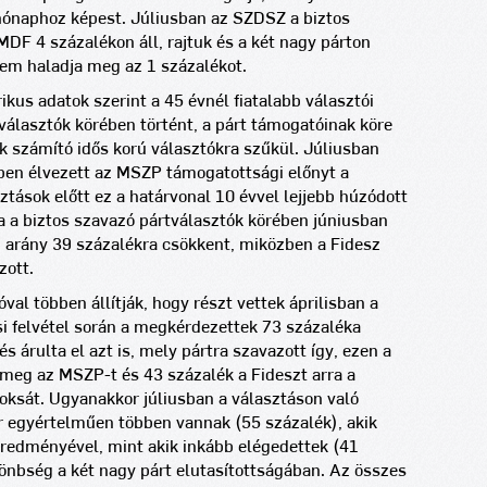
hónaphoz képest. Júliusban az SZDSZ a biztos
MDF 4 százalékon áll, rajtuk és a két nagy párton
sem haladja meg az 1 százalékot.
kus adatok szerint a 45 évnél fiatalabb választói
 választók körében történt, a párt támogatóinak köre
k számító idős korú választókra szűkül. Júliusban
ben élvezett az MSZP támogatottsági előnyt a
ztások előtt ez a határvonal 10 évvel lejjebb húzódott
a biztos szavazó pártválasztók körében júniusban
z arány 39 százalékra csökkent, miközben a Fidesz
zott.
val többen állítják, hogy részt vettek áprilisban a
usi felvétel során a megkérdezettek 73 százaléka
s árulta el azt is, mely pártra szavazott így, ezen a
 meg az MSZP-t és 43 százalék a Fideszt arra a
voksát. Ugyanakkor júliusban a választáson való
 egyértelműen többen vannak (55 százalék), akik
eredményével, mint akik inkább elégedettek (41
ülönbség a két nagy párt elutasítottságában. Az összes