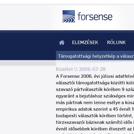
ELEMZÉSEK
RÓLUNK
Támogatottsági helyzetkép a választ
Közélet \\ 2006-07-28
A Forsense 2006. évi júliusi adatfelv
választói támogatottsága közötti kü
szavazó pártválasztók körében 9 szá
egyaránt a bejutáshoz szükséges min
más pártnak nem lenne esélye a küs
empirikus adatok szerint a 45 évnél f
budapesti választók körében történt,
törzsszavazói bázisnak számító idős 
évnél idősebbek körében élvezett az