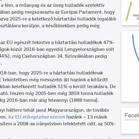
 a fém, a műanyag és az üveg hulladék szelektív
lisában pedig megszavazta az Európai Parlament, hogy
zva 2025-re a keletkező háztartási hulladék legalább
sztálásra kerüljön, a későbbiekben pedig még
z EU egészét tekintve a háztartási hulladékok 47%-
szágok közül 2016-ban egyedül Lengyelországban volt
(44%), míg Csehországban 34, Szlovákiában pedig
m
.
018-ban, hogy 2025-re a háztartási hulladéknak
 E tekintetben még messzebb áll hazánk a kitűzött
kban keletkezett hulladék 51%-a került lerakásra. De
alható, hiszen míg 2005-ben még 3859 tonna hulladék
ig 2016-ban már alig feleannyi (1888 tonna).
yi háttere tehát javul Magyarországon, de további
Face
ren.
Az EU előrejelzése szerint
hazánk – 13 másik
íteni a 2008-as irányelvben lefektetett célt, az 50%-