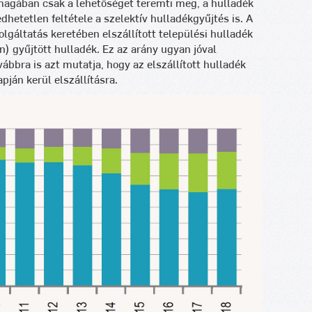
agában csak a lehetőséget teremti meg, a hulladék
hetetlen feltétele a szelektív hulladékgyűjtés is. A
lgáltatás keretében elszállított települési hulladék
n) gyűjtött hulladék. Ez az arány ugyan jóval
bbra is azt mutatja, hogy az elszállított hulladék
pján kerül elszállításra.