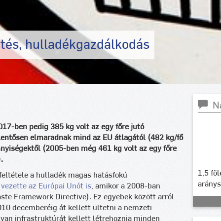
jtés, hulladékgazdálkodás
N
7-ben pedig 385 kg volt az egy főre jutó
elentősen elmaradnak mind az EU átlagától (482 kg/fő
nyiségektől (2005-ben még 461 kg volt az egy főre
.
1,5 fö
feltétele a hulladék magas hatásfokú
arány
 vezette az Európai Unót is
, amikor a 2008-ban
ste Framework Directive). Ez egyebek között arról
010 decemberéig át kellett ültetni a nemzeti
yan infrastruktúrát kellett létrehoznia minden