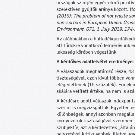
országok szintjén egyértelmű pozitív 
szelektíven gyűjtők aránya között. (f
(2019): The problem of not waste sor
non-sorters in European Union: Cross-
Environment, 672, 1 July 2019: 174-
Az alábbiakban a hulladékgazdálkodá
attitűdökre vonatkozó felmérésünk e
lakosság körében végeztünk.
A kérdőíves adatfelvétel eredményei
A válaszadók meghatározó része, 43
tisztaságával, ezen kívül többen vann
elégedetlenek (15 százalék). Ennek 
skálára vetített értéke, ha nem is s
A kérdésre adott válaszok indexpont
szerint is megvizsgáltuk. Egyetlen 
különbségek, annyi azonban megállap
környezetük tisztaságával szemben. 
szubjektív, azt a kérdezettek „általá
helyzetével kritikusabbak, illetve úg