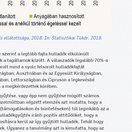
s ellátottsága, 2018. In: Statisztikai Tükör, 2019.
e
szerint a legtöbb fajta hulladék elkülönült
ak a tagállamok között. A válaszadók legalább 70%-a
rolt mind a nyolc felsorolt hulladékfajtát
ágban, Ausztriában és az Egyesült Királyságban.
ban, Lettországban és Cipruson a legkevésbé
és a megkérdezettek körében.
t gyűjtése, vagy épp nem gyűjtése mögött számos
özelmúltban végzett elemzés azt mutatta, hogy a
 (támogatásokon és büntetéseken) túl leginkább az a
lladékgyűjtés iránti pozitív attitűdöket, hogy a
ításra kerül az így gyűjtött hulladék. Tehát hogy
ek. Ugyanez a tanulmány azt is kimutatta, hogy az