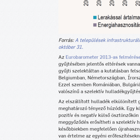
Forrás:
A települések infrastrukturáli
október 31.
Az
Eurobarometer 2013-as felmérés
gyűjtésében jelentős eltérések vann
gyűjti szelektáltan a kutatásban felso
Belgiumban, Németországban, Írorsz
Ezzel szemben Romániában, Bulgáriá
valószínű a szelektív hulladékgyűjt
Az elszállított hulladék elkülönítet
meghatározó tényező húzódik. Egy k
pozitív és negatív külső ösztönzőkön
meggyőződés erősítheti a szelektív hu
későbbiekben megfelelően újrahasznos
van értelme az egyéni erőfeszítésekn