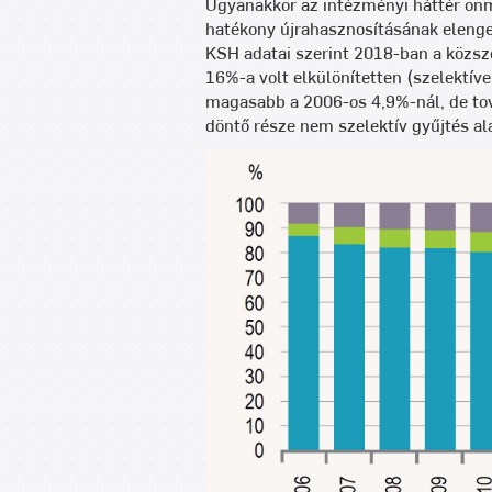
Ugyanakkor az intézményi háttér önm
hatékony újrahasznosításának elenged
KSH adatai szerint 2018-ban a közszo
16%-a volt elkülönítetten (szelektíve
magasabb a 2006-os 4,9%-nál, de tová
döntő része nem szelektív gyűjtés ala