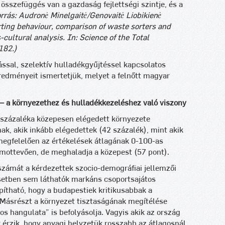
összefüggés van a gazdaság fejlettségi szintje, és a
orrás: Audronė Minelgaitė/Genovaitė Liobikienė
ting behaviour, comparison of waste sorters and
cultural analysis. In: Science of the Total
182.)
ssal, szelektív hulladékgyűjtéssel kapcsolatos
redményeit ismertetjük, melyet a felnőtt magyar
 – a környezethez és hulladékkezeléshez való viszony
 százaléka közepesen elégedett környezete
ak, akik inkább elégedettek (42 százalék), mint akik
megfelelően az értékelések átlagának 0-100-as
zámottevően, de meghaladja a közepest (57 pont).
számát a kérdezettek szocio-demográfiai jellemzői
esetben sem láthatók markáns csoportsajátos
ítható, hogy a budapestiek kritikusabbak a
Másrészt a környezet tisztaságának megítélése
nos hangulata” is befolyásolja. Vagyis akik az ország
y érzik, hogy anyagi helyzetük rosszabb az átlagosnál,