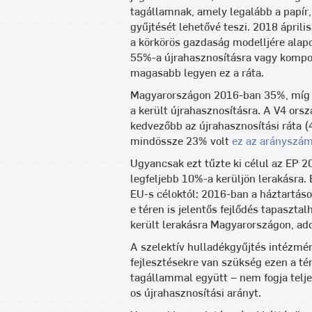
tagállamnak, amely legalább a papír,
gyűjtését lehetővé teszi. 2018 ápri
a körkörös gazdaság modelljére alapo
55%-a újrahasznosításra vagy kompo
magasabb legyen ez a ráta.
Magyarországon 2016-ban 35%, míg a
a került újrahasznosításra. A V4 or
kedvezőbb az újrahasznosítási ráta 
mindössze 23% volt
ez az arányszá
Ugyancsak ezt tűzte ki célul az EP 2
legfeljebb 10%-a kerüljön lerakásra.
EU-s céloktól: 2016-ban a háztartáso
e téren is jelentős fejlődés tapaszt
került lerakásra Magyarországon, add
A szelektív hulladékgyűjtés intézmén
fejlesztésekre van szükség ezen a té
tagállammal együtt – nem fogja teljes
os újrahasznosítási arányt.