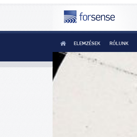
ELEMZÉSEK
RÓLUNK
Szelektív hulladékgyűjtés, hulladé