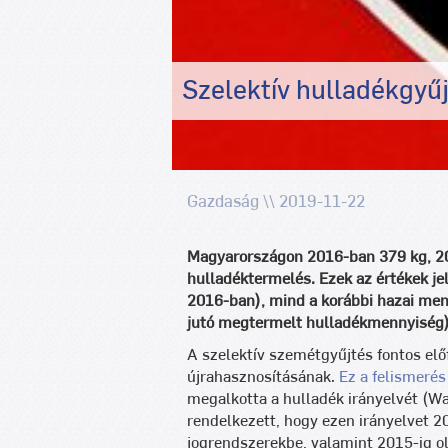
Szelektív hulladékgyű
Gazdaság \\ 2019-11-22
Magyarországon 2016-ban 379 kg, 201
hulladéktermelés. Ezek az értékek j
2016-ban), mind a korábbi hazai men
jutó megtermelt hulladékmennyiség)
A szelektív szemétgyűjtés fontos elő
újrahasznosításának.
Ez a felismerés
megalkotta a hulladék irányelvét (Wa
rendelkezett, hogy ezen irányelvet 2
jogrendszerekbe, valamint 2015-ig ol