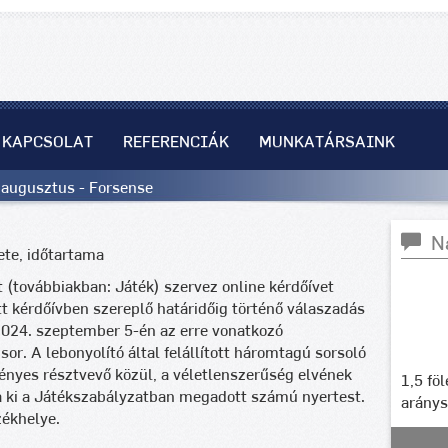
KAPCSOLAT
REFERENCIÁK
MUNKATÁRSAINK
 augusztus - Forsense
N
ete, időtartama
 (továbbiakban: Játék) szervez online kérdőívet
tt kérdőívben szereplő határidőig történő válaszadás
024. szeptember 5-én az erre vonatkozó
sor. A lebonyolító által felállított háromtagú sorsoló
vényes résztvevő közül, a véletlenszerűség elvének
1,5 fö
ja ki a Játékszabályzatban megadott számú nyertest.
arány
zékhelye.