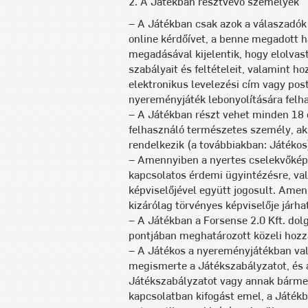
2. A Játékban résztvevő személyek
– A Játékban csak azok a válaszadók v
online kérdőívet, a benne megadott h
megadásával kijelentik, hogy elolvast
szabályait és feltételeit, valamint h
elektronikus levelezési cím vagy pos
nyereményjáték lebonyolítására felha
– A Játékban részt vehet minden 18 é
felhasználó természetes személy, ak
rendelkezik (a továbbiakban: Játékos
– Amennyiben a nyertes cselekvőkép
kapcsolatos érdemi ügyintézésre, va
képviselőjével együtt jogosult. Ame
kizárólag törvényes képviselője járhat
– A Játékban a Forsense 2.0 Kft. dol
pontjában meghatározott közeli hozz
– A Játékos a nyereményjátékban való
megismerte a Játékszabályzatot, és a
Játékszabályzatot vagy annak bármel
kapcsolatban kifogást emel, a Játékba