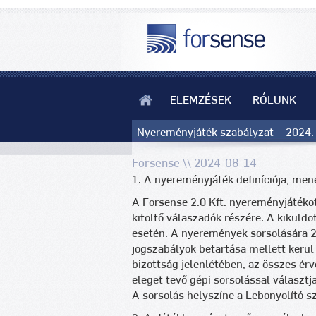
ELEMZÉSEK
RÓLUNK
Nyereményjáték szabályzat – 2024.
Forsense \\ 2024-08-14
1. A nyereményjáték definíciója, men
A Forsense 2.0 Kft. nyereményjátékot
kitöltő válaszadók részére. A kiküldö
esetén. A nyeremények sorsolására 2
jogszabályok betartása mellett kerül 
bizottság jelenlétében, az összes ér
eleget tevő gépi sorsolással választ
A sorsolás helyszíne a Lebonyolító s