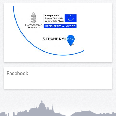
Facebook