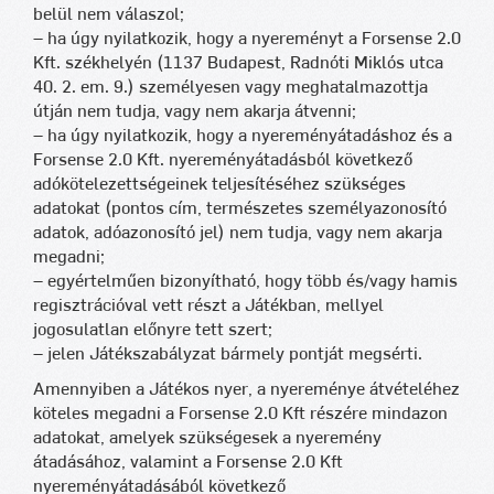
belül nem válaszol;
– ha úgy nyilatkozik, hogy a nyereményt a Forsense 2.0
Kft. székhelyén (1137 Budapest, Radnóti Miklós utca
40. 2. em. 9.) személyesen vagy meghatalmazottja
útján nem tudja, vagy nem akarja átvenni;
– ha úgy nyilatkozik, hogy a nyereményátadáshoz és a
Forsense 2.0 Kft. nyereményátadásból következő
adókötelezettségeinek teljesítéséhez szükséges
adatokat (pontos cím, természetes személyazonosító
adatok, adóazonosító jel) nem tudja, vagy nem akarja
megadni;
– egyértelműen bizonyítható, hogy több és/vagy hamis
regisztrációval vett részt a Játékban, mellyel
jogosulatlan előnyre tett szert;
– jelen Játékszabályzat bármely pontját megsérti.
Amennyiben a Játékos nyer, a nyereménye átvételéhez
köteles megadni a Forsense 2.0 Kft részére mindazon
adatokat, amelyek szükségesek a nyeremény
átadásához, valamint a Forsense 2.0 Kft
nyereményátadásából következő