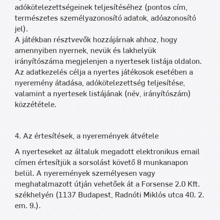
adókötelezettségeinek teljesítéséhez (pontos cím,
természetes személyazonosító adatok, adóazonosító
jel).
A játékban résztvevők hozzájárnak ahhoz, hogy
amennyiben nyernek, nevük és lakhelyük
irányítószáma megjelenjen a nyertesek listája oldalon.
Az adatkezelés célja a nyertes játékosok esetében a
nyeremény átadása, adókötelezettség teljesítése,
valamint a nyertesek listájának (név, irányítószám)
közzététele.
4. Az értesítések, a nyeremények átvétele
A nyerteseket az általuk megadott elektronikus email
címen értesítjük a sorsolást követő 8 munkanapon
belül. A nyeremények személyesen vagy
meghatalmazott útján vehetőek át a Forsense 2.0 Kft.
székhelyén (1137 Budapest, Radnóti Miklós utca 40. 2.
em. 9.).