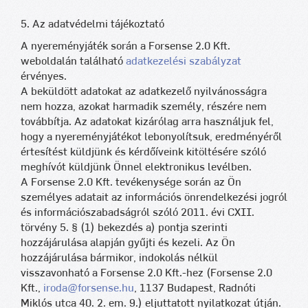
5. Az adatvédelmi tájékoztató
A nyereményjáték során a Forsense 2.0 Kft.
weboldalán található
adatkezelési szabályzat
érvényes.
A beküldött adatokat az adatkezelő nyilvánosságra
nem hozza, azokat harmadik személy, részére nem
továbbítja. Az adatokat kizárólag arra használjuk fel,
hogy a nyereményjátékot lebonyolítsuk, eredményéről
értesítést küldjünk és kérdőíveink kitöltésére szóló
meghívót küldjünk Önnel elektronikus levélben.
A Forsense 2.0 Kft. tevékenysége során az Ön
személyes adatait az információs önrendelkezési jogról
és információszabadságról szóló 2011. évi CXII.
törvény 5. § (1) bekezdés a) pontja szerinti
hozzájárulása alapján gyűjti és kezeli. Az Ön
hozzájárulása bármikor, indokolás nélkül
visszavonható a Forsense 2.0 Kft.-hez (Forsense 2.0
Kft.,
iroda@forsense.hu
, 1137 Budapest, Radnóti
Miklós utca 40. 2. em. 9.) eljuttatott nyilatkozat útján.