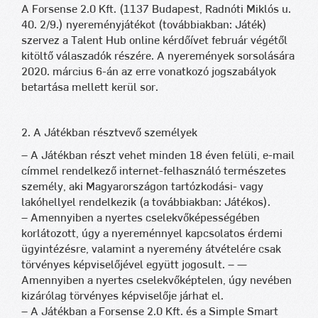
A Forsense 2.0 Kft. (1137 Budapest, Radnóti Miklós u.
40. 2/9.) nyereményjátékot (továbbiakban: Játék)
szervez a Talent Hub online kérdőívet február végétől
kitöltő válaszadók részére. A nyeremények sorsolására
2020. március 6-án az erre vonatkozó jogszabályok
betartása mellett kerül sor.
2. A Játékban résztvevő személyek
– A Játékban részt vehet minden 18 éven felüli, e-mail
címmel rendelkező internet-felhasználó természetes
személy, aki Magyarországon tartózkodási- vagy
lakóhellyel rendelkezik (a továbbiakban: Játékos).
– Amennyiben a nyertes cselekvőképességében
korlátozott, úgy a nyereménnyel kapcsolatos érdemi
ügyintézésre, valamint a nyeremény átvételére csak
törvényes képviselőjével együtt jogosult. – —
Amennyiben a nyertes cselekvőképtelen, úgy nevében
kizárólag törvényes képviselője járhat el.
– A Játékban a Forsense 2.0 Kft. és a Simple Smart