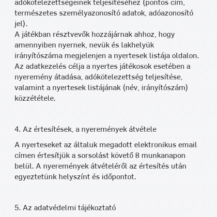
adókötelezettségeinek teljesítéséhez (pontos cím,
természetes személyazonosító adatok, adóazonosító
jel).
A játékban résztvevők hozzájárnak ahhoz, hogy
amennyiben nyernek, nevük és lakhelyük
irányítószáma megjelenjen a nyertesek listája oldalon.
Az adatkezelés célja a nyertes játékosok esetében a
nyeremény átadása, adókötelezettség teljesítése,
valamint a nyertesek listájának (név, irányítószám)
közzététele.
4. Az értesítések, a nyeremények átvétele
A nyerteseket az általuk megadott elektronikus email
címen értesítjük a sorsolást követő 8 munkanapon
belül. A nyeremények átvételéről az értesítés után
egyeztetünk helyszínt és időpontot.
5. Az adatvédelmi tájékoztató