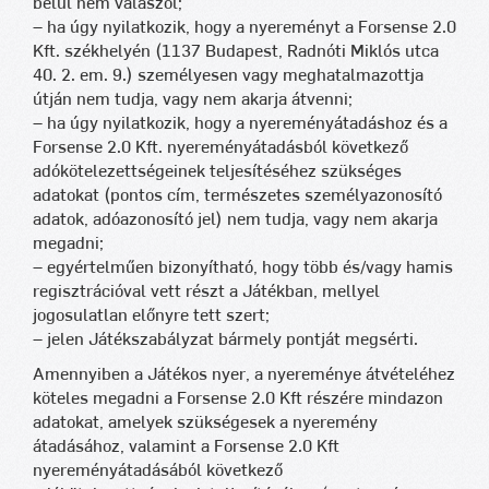
belül nem válaszol;
– ha úgy nyilatkozik, hogy a nyereményt a Forsense 2.0
Kft. székhelyén (1137 Budapest, Radnóti Miklós utca
40. 2. em. 9.) személyesen vagy meghatalmazottja
útján nem tudja, vagy nem akarja átvenni;
– ha úgy nyilatkozik, hogy a nyereményátadáshoz és a
Forsense 2.0 Kft. nyereményátadásból következő
adókötelezettségeinek teljesítéséhez szükséges
adatokat (pontos cím, természetes személyazonosító
adatok, adóazonosító jel) nem tudja, vagy nem akarja
megadni;
– egyértelműen bizonyítható, hogy több és/vagy hamis
regisztrációval vett részt a Játékban, mellyel
jogosulatlan előnyre tett szert;
– jelen Játékszabályzat bármely pontját megsérti.
Amennyiben a Játékos nyer, a nyereménye átvételéhez
köteles megadni a Forsense 2.0 Kft részére mindazon
adatokat, amelyek szükségesek a nyeremény
átadásához, valamint a Forsense 2.0 Kft
nyereményátadásából következő