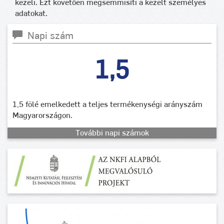
kezeli. Ezt követően megsemmisíti a kezelt személyes
adatokat.
Napi szám
1,5
1,5 fölé emelkedett a teljes termékenységi arányszám
Magyarországon.
További napi számok