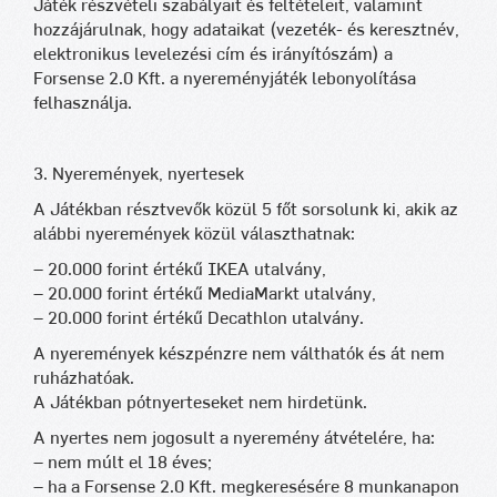
Játék részvételi szabályait és feltételeit, valamint
hozzájárulnak, hogy adataikat (vezeték- és keresztnév,
elektronikus levelezési cím és irányítószám) a
Forsense 2.0 Kft. a nyereményjáték lebonyolítása
felhasználja.
3. Nyeremények, nyertesek
A Játékban résztvevők közül 5 főt sorsolunk ki, akik az
alábbi nyeremények közül választhatnak:
– 20.000 forint értékű IKEA utalvány,
– 20.000 forint értékű MediaMarkt utalvány,
– 20.000 forint értékű Decathlon utalvány.
A nyeremények készpénzre nem válthatók és át nem
ruházhatóak.
A Játékban pótnyerteseket nem hirdetünk.
A nyertes nem jogosult a nyeremény átvételére, ha:
– nem múlt el 18 éves;
– ha a Forsense 2.0 Kft. megkeresésére 8 munkanapon