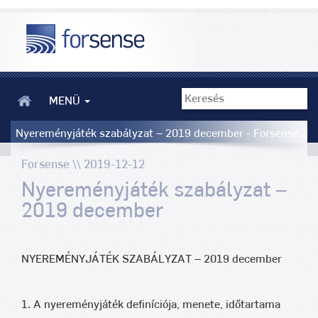
MENÜ
Nyereményjáték szabályzat – 2019 december - Forsense
Forsense \\ 2019-12-12
Nyereményjáték szabályzat –
2019 december
NYEREMÉNYJÁTÉK SZABÁLYZAT – 2019 december
1. A nyereményjáték definíciója, menete, időtartama