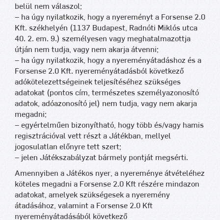
belül nem válaszol;
– ha úgy nyilatkozik, hogy a nyereményt a Forsense 2.0
Kft. székhelyén (1137 Budapest, Radnóti Miklós utca
40. 2. em. 9.) személyesen vagy meghatalmazottja
útján nem tudja, vagy nem akarja átvenni;
– ha úgy nyilatkozik, hogy a nyereményátadáshoz és a
Forsense 2.0 Kft. nyereményátadásból következő
adókötelezettségeinek teljesítéséhez szükséges
adatokat (pontos cím, természetes személyazonosító
adatok, adóazonosító jel) nem tudja, vagy nem akarja
megadni;
– egyértelműen bizonyítható, hogy több és/vagy hamis
regisztrációval vett részt a Játékban, mellyel
jogosulatlan előnyre tett szert;
– jelen Játékszabályzat bármely pontját megsérti.
Amennyiben a Játékos nyer, a nyereménye átvételéhez
köteles megadni a Forsense 2.0 Kft részére mindazon
adatokat, amelyek szükségesek a nyeremény
átadásához, valamint a Forsense 2.0 Kft
nyereményátadásából következő