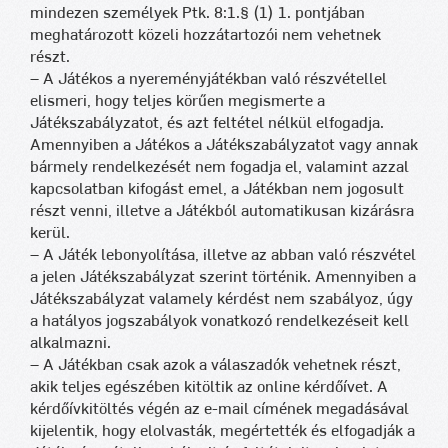
mindezen személyek Ptk. 8:1.§ (1) 1. pontjában
meghatározott közeli hozzátartozói nem vehetnek
részt.
– A Játékos a nyereményjátékban való részvétellel
elismeri, hogy teljes körűen megismerte a
Játékszabályzatot, és azt feltétel nélkül elfogadja.
Amennyiben a Játékos a Játékszabályzatot vagy annak
bármely rendelkezését nem fogadja el, valamint azzal
kapcsolatban kifogást emel, a Játékban nem jogosult
részt venni, illetve a Játékból automatikusan kizárásra
kerül.
– A Játék lebonyolítása, illetve az abban való részvétel
a jelen Játékszabályzat szerint történik. Amennyiben a
Játékszabályzat valamely kérdést nem szabályoz, úgy
a hatályos jogszabályok vonatkozó rendelkezéseit kell
alkalmazni.
– A Játékban csak azok a válaszadók vehetnek részt,
akik teljes egészében kitöltik az online kérdőívet. A
kérdőívkitöltés végén az e-mail címének megadásával
kijelentik, hogy elolvasták, megértették és elfogadják a