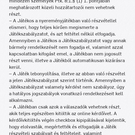
mindezen személyek Ptk. 8:1.§ (1) 1. pontjában
meghatározott közeli hozzátartozói nem vehetnek
részt.
– A Játékos a nyereményjátékban való részvétellel
elismeri, hogy teljes körűen megismerte a
Játékszabályzatot, és azt feltétel nélkül elfogadja.
Amennyiben a Játékos a Játékszabályzatot vagy annak
bármely rendelkezését nem fogadja el, valamint azzal
kapcsolatban kifogást emel, a Játékban nem jogosult
részt venni, illetve a Játékból automatikusan kizárásra
kerül.
– A Játék lebonyolítása, illetve az abban való részvétel
a jelen Játékszabályzat szerint történik. Amennyiben a
Játékszabályzat valamely kérdést nem szabályoz, úgy
a hatályos jogszabályok vonatkozó rendelkezéseit kell
alkalmazni.
– A Játékban csak azok a válaszadók vehetnek részt,
akik teljes egészében kitöltik az online kérdőívet. A
kérdőívkitöltés végén checkbox kipipálásával kijelentik,
hogy elolvasták, megértették és elfogadják a Játék
részvételi szabályait és feltételeit, valamint