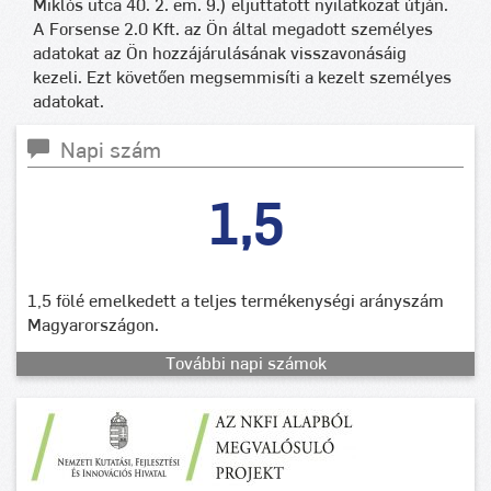
Miklós utca 40. 2. em. 9.) eljuttatott nyilatkozat útján.
A Forsense 2.0 Kft. az Ön által megadott személyes
adatokat az Ön hozzájárulásának visszavonásáig
kezeli. Ezt követően megsemmisíti a kezelt személyes
adatokat.
Napi szám
1,5
1,5 fölé emelkedett a teljes termékenységi arányszám
Magyarországon.
További napi számok