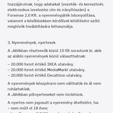
hozzájárulnak, hogy adataikat (vezeték- és keresztnév,
elektronikus levelezési cím és irányítószám) a
Forsense 2.0 Kft. a nyereményjáték lebonyolítása,
valamint a későbbiekben kérdőívek kitöltésére szóló
meghívók továbbítására felhasználja.
3. Nyeremények, nyertesek
A Játékban résztvevők közül 10 főt sorsolunk ki, akik
az alábbi nyeremények közül választhatnak:
– 20.000 forint értékű IKEA utalvány,
– 20.000 forint értékű MediaMarkt utalvány,
– 20.000 forint értékű Decathlon utalvány.
A nyeremények készpénzre nem válthatók és át nem
ruházhatóak.
A Játékban pótnyerteseket nem hirdetünk.
A nyertes nem jogosult a nyeremény átvételére, ha:
– nem múlt el 18 éves;