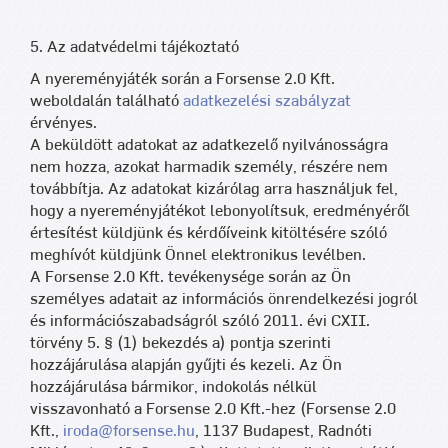
5. Az adatvédelmi tájékoztató
A nyereményjáték során a Forsense 2.0 Kft.
weboldalán található
adatkezelési szabályzat
érvényes.
A beküldött adatokat az adatkezelő nyilvánosságra
nem hozza, azokat harmadik személy, részére nem
továbbítja. Az adatokat kizárólag arra használjuk fel,
hogy a nyereményjátékot lebonyolítsuk, eredményéről
értesítést küldjünk és kérdőíveink kitöltésére szóló
meghívót küldjünk Önnel elektronikus levélben.
A Forsense 2.0 Kft. tevékenysége során az Ön
személyes adatait az információs önrendelkezési jogról
és információszabadságról szóló 2011. évi CXII.
törvény 5. § (1) bekezdés a) pontja szerinti
hozzájárulása alapján gyűjti és kezeli. Az Ön
hozzájárulása bármikor, indokolás nélkül
visszavonható a Forsense 2.0 Kft.-hez (Forsense 2.0
Kft.,
iroda@forsense.hu
, 1137 Budapest, Radnóti