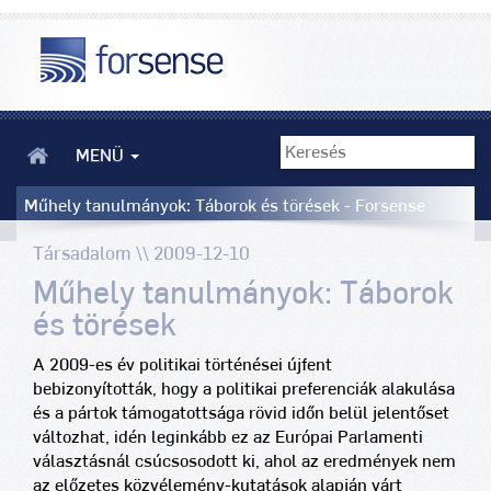
MENÜ
Műhely tanulmányok: Táborok és törések - Forsense
Társadalom \\ 2009-12-10
Műhely tanulmányok: Táborok
és törések
A 2009-es év politikai történései újfent
bebizonyították, hogy a politikai preferenciák alakulása
és a pártok támogatottsága rövid időn belül jelentőset
változhat, idén leginkább ez az Európai Parlamenti
választásnál csúcsosodott ki, ahol az eredmények nem
az előzetes közvélemény-kutatások alapján várt