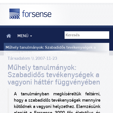
MENÜ
Műhely tanulmányok: Szabadidős tevékenységek a
vagyoni háttér függvényében - Forsense
Társadalom \\ 2007-11-23
Műhely tanulmányok:
Szabadidős tevékenységek a
vagyoni háttér függvényében
A tanulmányban megkíséreltük feltárni,
hogy a szabadidős tevékenységek mennyire
kötődnek a vagyoni helyzethez. Elemzésünk