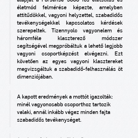
alapját a Forsense 3000 fős életstílus és
életmód felmérése képezte, amelyben
attitűdökkel, vagyoni helyzettel, szabadidős
tevékenységekkel kapcsolatos kérdések
szerepeltek. Tizennyolc vagyonelem és
háromféle klaszterező módszer
segítségével megpróbáltuk a lehető legjobb
vagyoni csoportképzést elvégezni. Ezt
követően az egyes vagyoni klasztereket
megvizsgáltuk a szabadidő-felhasználás öt
dimenziójában.
A kapott eredmények a mottót igazolták:
minél vagyonosabb csoporthoz tartozik
valaki, annál inkább végez minden fajta
szabadidős tevékenységet.