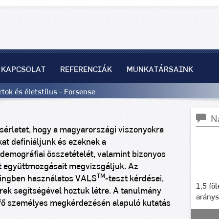
KAPCSOLAT
REFERENCIÁK
MUNKATÁRSAINK
ok és életstílus - Forsense
N
sérletet, hogy a magyarországi viszonyokra
kat definiáljunk és ezeknek a
demográfiai összetételét, valamint bizonyos
tt együttmozgásait megvizsgáljuk. Az
TM
etingben használatos VALS
-teszt kérdései,
1,5 fö
rek segítségével hoztuk létre. A tanulmány
arány
fő személyes megkérdezésén alapuló kutatás