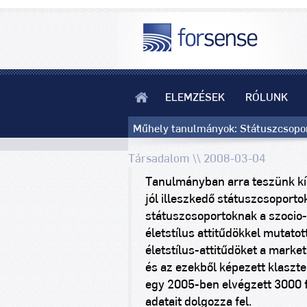
ELEMZÉSEK
RÓLUNK
Műhely tanulmányok: Státuszcsoport
Társadalom \\ 2008-03-04
Tanulmányban arra teszünk kí
jól illeszkedő státuszcsoporto
státuszcsoportoknak a szocio-
életstílus attitűdökkel mutato
életstílus-attitűdöket a mark
és az ezekből képezett klaszte
egy 2005-ben elvégzett 3000 
adatait dolgozza fel.