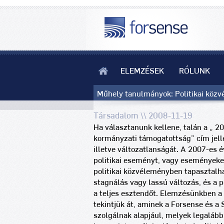
ELEMZÉSEK
RÓLUNK
Műhely tanulmányok: Politikai köz
Társadalom \\ 2008-11-19
Ha választanunk kellene, talán a „ 20
kormányzati támogatottság” cím jell
illetve változatlanságát. A 2007-es
politikai eseményt, vagy eseményeke
politikai közvéleményben tapasztalh
stagnálás vagy lassú változás, és a p
a teljes esztendőt. Elemzésünkben 
tekintjük át, aminek a Forsense és a
szolgálnak alapjául, melyek legalább