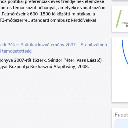
nos politikai preferenciák éves trendjeinek elemzése
 fontos témái közül néhányat, amelyekre vonatkozóan
. Felméréseink 600–1500 fő közötti mintákon, a
ATI-módszerrel, standard omnibusz kérdőívekkel
edi Péter: Politikai közvélemény 2007 – Stabilizálódó
i támogatottság
könyve 2007-ről (Szerk. Sándor Péter, Vass László)
yar Központja Közhasznú Alapítvány, 2008.
Face