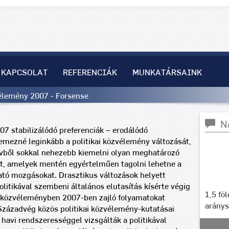
KAPCSOLAT
REFERENCIÁK
MUNKATÁRSAINK
vélemény 2007 - Forsense
N
07 stabilizálódó preferenciák – erodálódó
emezné leginkább a politikai közvélemény változását,
 évből sokkal nehezebb kiemelni olyan meghatározó
t, amelyek mentén egyértelműen tagolni lehetne a
ató mozgásokat. Drasztikus változások helyett
olitikával szembeni általános elutasítás kísérte végig
1,5 fö
a közvéleményben 2007-ben zajló folyamatokat
arány
 Századvég közös politikai közvélemény-kutatásai
 havi rendszerességgel vizsgálták a politikával