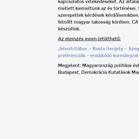
kapcsolatos vélekedéseket. Az általá
mellett kiemeltünk az év történései,
szerepeltek kérdések kérdőíveinkben
felnőtt magyar lakosság körében, C
készültek.
Az elemzés innen letölthető:
Jelenfi Gábor – Rosta Gergely – Szeg
preferenciák – erodálódó kormányzat
Megjelent: Magyarország politikai év
Budapest, Demokrácia Kutatások Mag