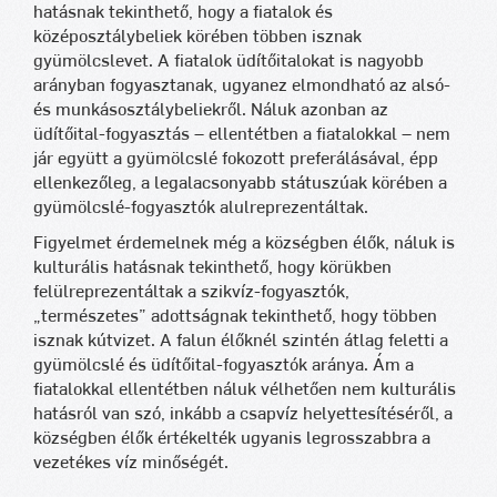
hatásnak tekinthető, hogy a fiatalok és
középosztálybeliek körében többen isznak
gyümölcslevet. A fiatalok üdítőitalokat is nagyobb
arányban fogyasztanak, ugyanez elmondható az alsó-
és munkásosztálybeliekről. Náluk azonban az
üdítőital-fogyasztás – ellentétben a fiatalokkal – nem
jár együtt a gyümölcslé fokozott preferálásával, épp
ellenkezőleg, a legalacsonyabb státuszúak körében a
gyümölcslé-fogyasztók alulreprezentáltak.
Figyelmet érdemelnek még a községben élők, náluk is
kulturális hatásnak tekinthető, hogy körükben
felülreprezentáltak a szikvíz-fogyasztók,
„természetes” adottságnak tekinthető, hogy többen
isznak kútvizet. A falun élőknél szintén átlag feletti a
gyümölcslé és üdítőital-fogyasztók aránya. Ám a
fiatalokkal ellentétben náluk vélhetően nem kulturális
hatásról van szó, inkább a csapvíz helyettesítéséről, a
községben élők értékelték ugyanis legrosszabbra a
vezetékes víz minőségét.