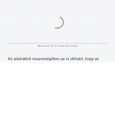
Mit iszunk? III.
|
Create bar charts
Az adatokból összességében az is látható, hogy az
egyes folyadéktípusok preferálása csupán csekély
mértékben függ a kérdezettek szocio-demográfiai
helyzetétől. Az is igaz viszont, hogy a kutatásnak nem
volt célja feltárni a folyadékfogyasztási szokások
mélyebb összefüggéseit, vagyis az egyes típusok
elfogyasztott mennyiségét, fajtáját, márkáját.
Egy példával illusztrálva ez azt jelenti, hogy az
önmagukat jó, illetve rossz anyagi helyzetűként
definiálók ugyanolyan arányban említették, hogy