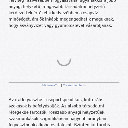
„elvileg” szívesebben fogyasztaná, ugyanakkor a jobb
anyagi helyzetű, magasabb társadalmi helyzetű
kérdezettek értékelik kedvezőbben a csapvíz
minőségét, ám ők inkább megengedhetik maguknak,
hogy ásványvizet vagy gyümölcslevet vásároljanak.
Mit iszunk? II.
|
Create bar charts
Az italfogyasztást csoportspecifikus, kulturális
szokások is befolyásolják. Az alsóbb társadalmi
rétegekbe tartozók, rosszabb anyagi helyzetűek,
szakmunkások szignifikánsan nagyobb arányban
fogyasztanak alkoholos italokat. Szintén kulturális