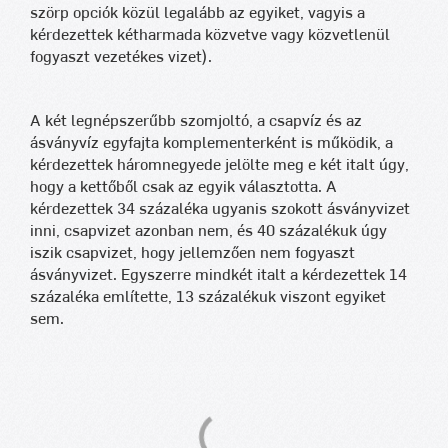
szörp opciók közül legalább az egyiket, vagyis a
kérdezettek kétharmada közvetve vagy közvetlenül
fogyaszt vezetékes vizet).
A két legnépszerűbb szomjoltó, a csapvíz és az
ásványvíz egyfajta komplementerként is működik, a
kérdezettek háromnegyede jelölte meg e két italt úgy,
hogy a kettőből csak az egyik választotta. A
kérdezettek 34 százaléka ugyanis szokott ásványvizet
inni, csapvizet azonban nem, és 40 százalékuk úgy
iszik csapvizet, hogy jellemzően nem fogyaszt
ásványvizet. Egyszerre mindkét italt a kérdezettek 14
százaléka említette, 13 százalékuk viszont egyiket
sem.