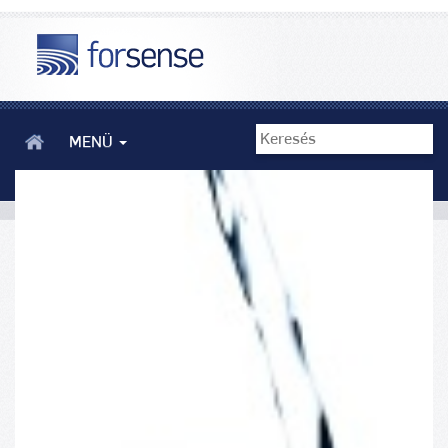
MENÜ
Mivel oltjuk szomjunkat? - Forsense