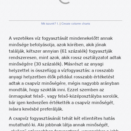
Mit iszunk? I.
|
Create column charts
A vezetékes víz fogyasztását mindenekelőtt annak
minősége befolyásolja, azok körében, akik jónak
találják, kétszer annyian (61 százalék) fogyasztják
rendszeresen, mint azok, akik rossz osztályzatot adtak
minőségére (30 százalék). Másrészt az anyagi
helyzettel is összefügg a vízfogyasztás: a rosszabb
anyagi helyzetben élők például rosszabb értékelést
adtak a csapvíz minőségére, mégis nagyobb arányban
mondták, hogy szokták inni. Ezzel szemben az
önmagukat felső-, vagy felső-középosztályba sorolók,
bár igen kedvezően értékelték a csapvíz minőségét,
ivásra kevésbé preferálják.
A csapvíz fogyasztásánál tehát két ellentétes hatás
mutatható ki. Aki jobbnak látja annak minőségét,