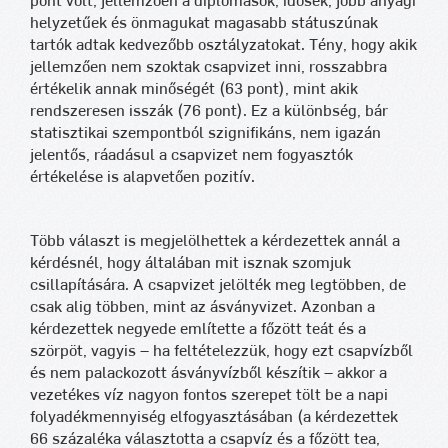
pont volt, jellemzően a diplomások, idősek, jobb anyagi
helyzetűek és önmagukat magasabb státuszúnak
tartók adtak kedvezőbb osztályzatokat. Tény, hogy akik
jellemzően nem szoktak csapvizet inni, rosszabbra
értékelik annak minőségét (63 pont), mint akik
rendszeresen isszák (76 pont). Ez a különbség, bár
statisztikai szempontból szignifikáns, nem igazán
jelentős, ráadásul a csapvizet nem fogyasztók
értékelése is alapvetően pozitív.
Több választ is megjelölhettek a kérdezettek annál a
kérdésnél, hogy általában mit isznak szomjuk
csillapítására. A csapvizet jelölték meg legtöbben, de
csak alig többen, mint az ásványvizet. Azonban a
kérdezettek negyede említette a főzött teát és a
szörpöt, vagyis – ha feltételezzük, hogy ezt csapvízből
és nem palackozott ásványvízből készítik – akkor a
vezetékes víz nagyon fontos szerepet tölt be a napi
folyadékmennyiség elfogyasztásában (a kérdezettek
66 százaléka választotta a csapvíz és a főzött tea,