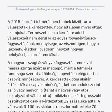
Ásványvíz-fogyasztás Magyarországon 1979-2014
|
Create line charts
A 2015 februári felmérésben többek között arra
válaszoltak a kérdezettek, hogy általában mivel oltják
szomjukat. Természetesen a kérdésre adott
válaszokból nem derül ki az egyes folyadéktípusok
fogyasztásának mennyisége, az viszont igen, hogy a
lakóhely, életkor, jövedelmi helyzet hogyan
befolyásolja a preferenciákat.
A magyarországi ásványvízfogyasztás rendkívül
magas szintje azért is meglepő, mert a felmérés
tanulsága szerint a többség alapvetően elégedett a
csapvíz minőségével. A kérdezettek ötös skálán
értékelték a csapvíz minőségét, kétharmaduk szerint
ez jó vagy nagyon jó (tehát a négyes vagy ötös
osztályzatot választotta), miközben a két legrosszabb
osztályzatot csak a kérdezettek 12 százaléka adta. A
válaszok 0-100-as skálára transzformált értéke 70