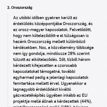
2. Oroszország
Az utóbbi időben gyakran került az
érdeklődés középpontjába Oroszország, és
az orosz-magyar kapcsolatok. Felvetődött,
hogy nem köteleződött-e el túlságosan is
hazánk Oroszország mellett különböző
kérdésekben. Nos, a közvélemény többsége
nem így gondolja, mindössze 28% szerint
túlzott az elköteleződés. Sőt, tízből három
kérdezett kifejezetten a szorosabb
kapcsolatokat támogatná, további
egyharmad pedig a jelenlegi kapcsolatok
fenntartása mellett érvel. Ugyanakkor a
legnagyobb érdeklődést kiváltó
gázvezetéképítés ügyében inkább az EU
projektje mellé állnak a kérdezettek (44%),