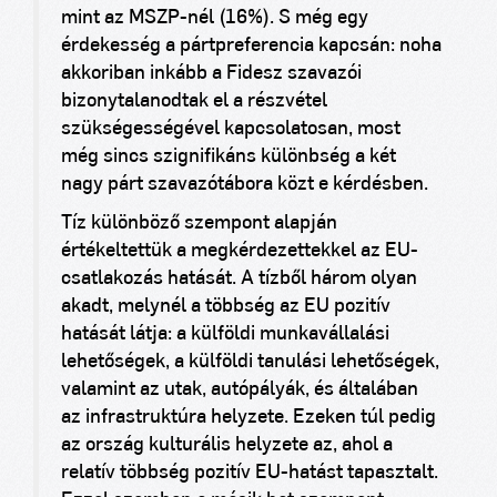
mint az MSZP-nél (16%). S még egy
érdekesség a pártpreferencia kapcsán: noha
akkoriban inkább a Fidesz szavazói
bizonytalanodtak el a részvétel
szükségességével kapcsolatosan, most
még sincs szignifikáns különbség a két
nagy párt szavazótábora közt e kérdésben.
Tíz különböző szempont alapján
értékeltettük a megkérdezettekkel az EU-
csatlakozás hatását. A tízből három olyan
akadt, melynél a többség az EU pozitív
hatását látja: a külföldi munkavállalási
lehetőségek, a külföldi tanulási lehetőségek,
valamint az utak, autópályák, és általában
az infrastruktúra helyzete. Ezeken túl pedig
az ország kulturális helyzete az, ahol a
relatív többség pozitív EU-hatást tapasztalt.