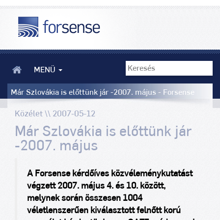
MENÜ
Már Szlovákia is előttünk jár -2007. május - Forsense
Közélet \\ 2007-05-12
Már Szlovákia is előttünk jár
-2007. május
A Forsense kérdőíves közvéleménykutatást
végzett 2007. május 4. és 10. között,
melynek során összesen 1004
véletlenszerűen kiválasztott felnőtt korú