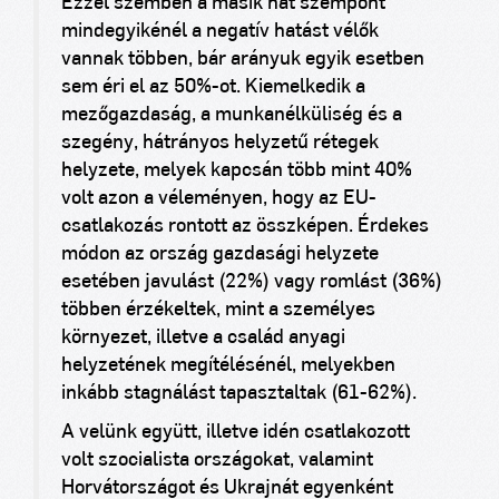
Ezzel szemben a másik hat szempont
mindegyikénél a negatív hatást vélők
vannak többen, bár arányuk egyik esetben
sem éri el az 50%-ot. Kiemelkedik a
mezőgazdaság, a munkanélküliség és a
szegény, hátrányos helyzetű rétegek
helyzete, melyek kapcsán több mint 40%
volt azon a véleményen, hogy az EU-
csatlakozás rontott az összképen. Érdekes
módon az ország gazdasági helyzete
esetében javulást (22%) vagy romlást (36%)
többen érzékeltek, mint a személyes
környezet, illetve a család anyagi
helyzetének megítélésénél, melyekben
inkább stagnálást tapasztaltak (61-62%).
A velünk együtt, illetve idén csatlakozott
volt szocialista országokat, valamint
Horvátországot és Ukrajnát egyenként