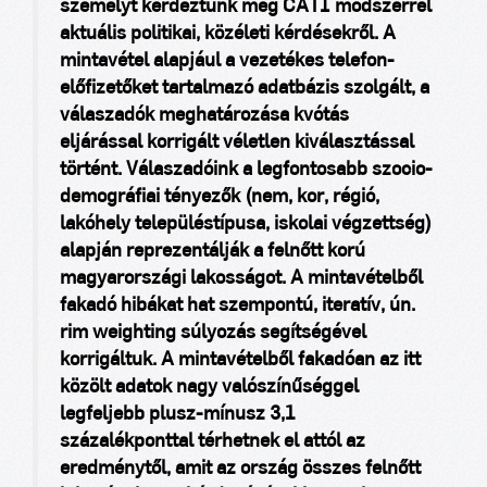
személyt kérdeztünk meg CATI módszerrel
aktuális politikai, közéleti kérdésekről. A
mintavétel alapjául a vezetékes telefon-
előfizetőket tartalmazó adatbázis szolgált, a
válaszadók meghatározása kvótás
eljárással korrigált véletlen kiválasztással
történt. Válaszadóink a legfontosabb szocio-
demográfiai tényezők (nem, kor, régió,
lakóhely településtípusa, iskolai végzettség)
alapján reprezentálják a felnőtt korú
magyarországi lakosságot. A mintavételből
fakadó hibákat hat szempontú, iteratív, ún.
rim weighting súlyozás segítségével
korrigáltuk. A mintavételből fakadóan az itt
közölt adatok nagy valószínűséggel
legfeljebb plusz-mínusz 3,1
százalékponttal térhetnek el attól az
eredménytől, amit az ország összes felnőtt