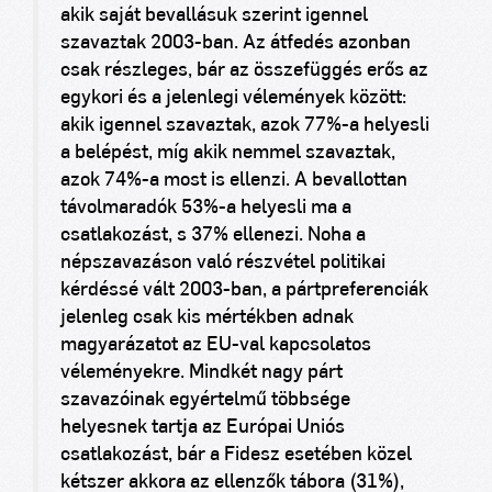
akik saját bevallásuk szerint igennel
szavaztak 2003-ban. Az átfedés azonban
csak részleges, bár az összefüggés erős az
egykori és a jelenlegi vélemények között:
akik igennel szavaztak, azok 77%-a helyesli
a belépést, míg akik nemmel szavaztak,
azok 74%-a most is ellenzi. A bevallottan
távolmaradók 53%-a helyesli ma a
csatlakozást, s 37% ellenezi.
Noha a
népszavazáson való részvétel politikai
kérdéssé vált 2003-ban, a pártpreferenciák
jelenleg csak kis mértékben adnak
magyarázatot az EU-val kapcsolatos
véleményekre. Mindkét nagy párt
szavazóinak egyértelmű többsége
helyesnek tartja az Európai Uniós
csatlakozást, bár a Fidesz esetében közel
kétszer akkora az ellenzők tábora (31%),