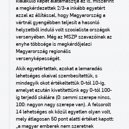
kialakuló képet alátámasztja az is, miszerint
a megkérdezettek 2/3-a inkább egyetért
azzal az állítással, hogy Magyarország a
vártnál gyengébben teljesít a hasonló
helyzetből induló volt szocialista országok
versenyében. Még az MSZP szavazóinak az
enyhe többsége is megkérdőjelezi
Magyarország regionális
versenyképességét.
Akik egyetértettek, azokat a lemaradás
lehetséges okaival szembesítettük, s
mindegyik okot értékeltettük 0-tól 10-ig,
amelyet azután kivetítettünk egy 0-tól 100-
ig terjedő skálára (0: semmi szerepe nincs,
100: nagyon nagy szerepe van). A felsorolt
14 lehetséges ok közül egyetlen olyan volt,
mely átlagosan 50 pont alatti értéket kapott:
„a magyar emberek nem szeretnek