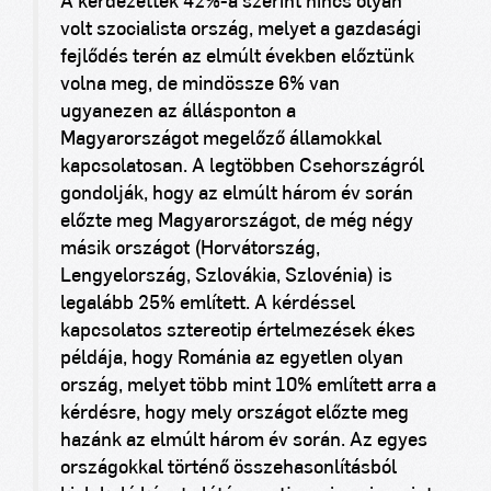
A kérdezettek 42%-a szerint nincs olyan
volt szocialista ország, melyet a gazdasági
fejlődés terén az elmúlt években előztünk
volna meg, de mindössze 6% van
ugyanezen az állásponton a
Magyarországot megelőző államokkal
kapcsolatosan. A legtöbben Csehországról
gondolják, hogy az elmúlt három év során
előzte meg Magyarországot, de még négy
másik országot (Horvátország,
Lengyelország, Szlovákia, Szlovénia) is
legalább 25% említett. A kérdéssel
kapcsolatos sztereotip értelmezések ékes
példája, hogy Románia az egyetlen olyan
ország, melyet több mint 10% említett arra a
kérdésre, hogy mely országot előzte meg
hazánk az elmúlt három év során.
Az egyes
országokkal történő összehasonlításból