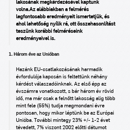
lakosának megkérdezésével kaptunk
volna.
Az alábbiakban a felmérés
legfontosabb eredményeit ismertetjük, és
ahol lehetőség nyílik rá, ott összehasonlítást
teszünk korábbi felméréseink
eredményeivel is.
1. Három éve az Unióban
Hazánk EU-csatlakozásának harmadik
évfordulója kapcsán is feltettünk néhány
kérdést válaszadóinknak. Az első épp az
évszámra vonatkozott, s bár három év rövid
idő, ma már csak a felnőtt lakosság alig több
mint fele (55%) tudja megmondani évre
pontosan, hogy mikor léptünk be az Európai
Unióba. További mintegy 23% +/- 1-2 évet
tévedett, 7% viszont 2002 előtti dátumot