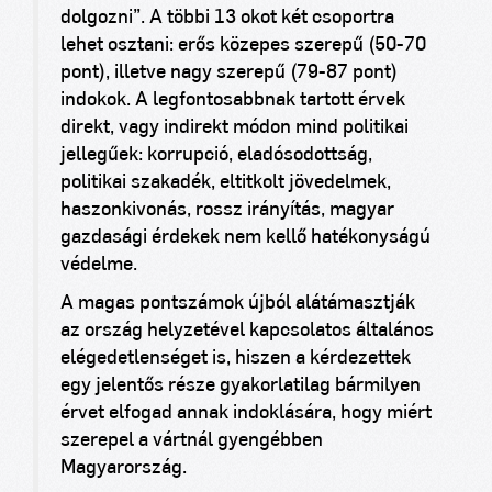
dolgozni”. A többi 13 okot két csoportra
lehet osztani: erős közepes szerepű (50-70
pont), illetve nagy szerepű (79-87 pont)
indokok. A legfontosabbnak tartott érvek
direkt, vagy indirekt módon mind politikai
jellegűek: korrupció, eladósodottság,
politikai szakadék, eltitkolt jövedelmek,
haszonkivonás, rossz irányítás, magyar
gazdasági érdekek nem kellő hatékonyságú
védelme.
A magas pontszámok újból alátámasztják
az ország helyzetével kapcsolatos általános
elégedetlenséget is, hiszen a kérdezettek
egy jelentős része gyakorlatilag bármilyen
érvet elfogad annak indoklására, hogy miért
szerepel a vártnál gyengébben
Magyarország.