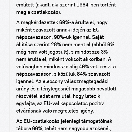
említett (akadt, aki szerint 1964-ben történt
meg a csatlakozás).
A megkérdezettek 69%-a árulta el, hogy
miként szavazott annak idején az EU-
népszavazáson, 90%-uk igennel. Saját
állítása szerint 28% nem ment el (ebből 6%
még nem volt jogosult), s mindössze 3%
nem árulta el, miként voksolt akkoriban. A
valóságban mindössze alig 46% vett részt a
népszavazáson, s közülük 84% szavazott
igennel. Az alacsony válaszmegtagadási
arány és a ténylegesnél magasabb bevallott
részvételi adat arra utal, hogy létezik
egyfajta, az EU-val kapcsolatos pozitív
elvárásnak való megfelelési igény.
Az EU-csatlakozás jelenlegi támogatóinak
tábora 66%, tehát nem nagyobb azokénál,