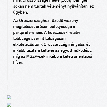
mint Oroszországé mellé (18%), bár igen
sokan nem tudtak véleményt nyilvánítani ez
ügyben.
Az Oroszországhoz fűződő viszony
megítélését erősen befolyásolja a
pártpreferencia. A fideszesek relatív
többsége szerint túlságosan
elköteleződtünk Oroszország irányába, és
inkább lazítani kellene az együttműködést,
míg az MSZP-sek inkább a keleti orientáció
hívei.