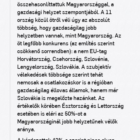
összehasonlíttattuk Magyarországgal, a
gazdasági helyzet szempontjából. A 11
ország közül ötről véli úgy az abszolút
többség, hogy gazdaságilag jobb
helyzetben vannak, mint Magyarország. Az
öt legfőbb konkurens (az említés szerint
csökkenő sorrendben): a nem EU-tag
Horvátország, Csehország, Szlovénia,
Lengyelország, Szlovákia. A szubjektív
vélekedések többsége szerint tehát
nemcsak a csatlakozáskor is a régióban
gazdaságilag éllovas államok, hanem már
Szlovákia is megelőzte hazánkat. Az
értékelők körében Észtország és Lettország
esetében is eléri az 50%-ot a
Magyarországinál jobb helyzetűnek vélők
aránya.