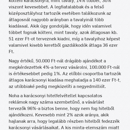
költeni karácsonyra, mint tavaly, 14% többet, 30%
viszont kevesebbet. A legfiatalabbak és a felső
középosztályhoz tartozók esetében találkozunk az
átlagosnál nagyobb arányban a tavalyinál több
kiadással. Akik úgy gondolják, hogy idén valamivel
többet fognak költeni, mint tavaly, azok átlagosan kb.
51 ezer Ft-ot terveznek kiadni, míg a tavalyihoz képest
valamivel kisebb keretből gazdálkodók átlaga 36 ezer
Ft.
Nagy értékű, 50.000 Ft-nál drágább ajándékot a
megkérdezettek 4%-a tervez vásárolni, 100.000 Ft-nál
is értékesebbet pedig 1%. Az előbbi csoportba tartozók
átlagos karácsonyi kiadása meghaladja a 140 ezer Ft-t,
az utóbbiaké pedig megközelíti a negyedmilliót.
Noha a karácsonyi hitelfelvétellel kapcsolatos
reklámok nagy száma szembetűnő, a vásárlást
tervezők 96%-a biztos benne, hogy nem fog hitelből
ajándékozni. Kevesebb mint 2% azok aránya, akik
hajlanak arra, hogy legalább részben hitelből fedezzék
karácsonyi vásárlásaikat. A kis minta-elemszám miatt