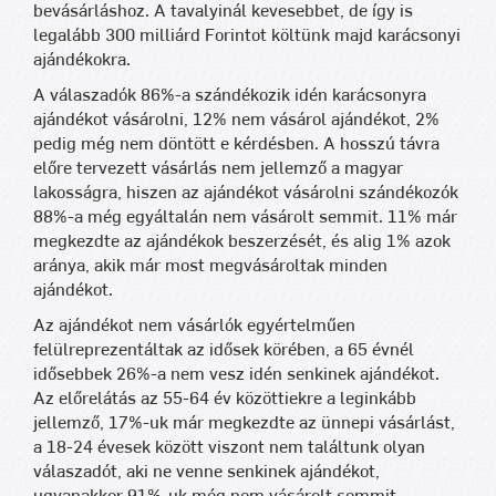
bevásárláshoz. A tavalyinál kevesebbet, de így is
legalább 300 milliárd Forintot költünk majd karácsonyi
ajándékokra.
A válaszadók 86%-a szándékozik idén karácsonyra
ajándékot vásárolni, 12% nem vásárol ajándékot, 2%
pedig még nem döntött e kérdésben. A hosszú távra
előre tervezett vásárlás nem jellemző a magyar
lakosságra, hiszen az ajándékot vásárolni szándékozók
88%-a még egyáltalán nem vásárolt semmit. 11% már
megkezdte az ajándékok beszerzését, és alig 1% azok
aránya, akik már most megvásároltak minden
ajándékot.
Az ajándékot nem vásárlók egyértelműen
felülreprezentáltak az idősek körében, a 65 évnél
idősebbek 26%-a nem vesz idén senkinek ajándékot.
Az előrelátás az 55-64 év közöttiekre a leginkább
jellemző, 17%-uk már megkezdte az ünnepi vásárlást,
a 18-24 évesek között viszont nem találtunk olyan
válaszadót, aki ne venne senkinek ajándékot,