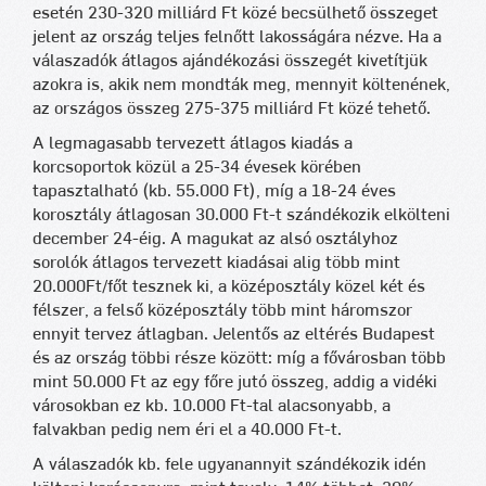
esetén 230-320 milliárd Ft közé becsülhető összeget
jelent az ország teljes felnőtt lakosságára nézve. Ha a
válaszadók átlagos ajándékozási összegét kivetítjük
azokra is, akik nem mondták meg, mennyit költenének,
az országos összeg 275-375 milliárd Ft közé tehető.
A legmagasabb tervezett átlagos kiadás a
korcsoportok közül a 25-34 évesek körében
tapasztalható (kb. 55.000 Ft), míg a 18-24 éves
korosztály átlagosan 30.000 Ft-t szándékozik elkölteni
december 24-éig. A magukat az alsó osztályhoz
sorolók átlagos tervezett kiadásai alig több mint
20.000Ft/főt tesznek ki, a középosztály közel két és
félszer, a felső középosztály több mint háromszor
ennyit tervez átlagban. Jelentős az eltérés Budapest
és az ország többi része között: míg a fővárosban több
mint 50.000 Ft az egy főre jutó összeg, addig a vidéki
városokban ez kb. 10.000 Ft-tal alacsonyabb, a
falvakban pedig nem éri el a 40.000 Ft-t.
A válaszadók kb. fele ugyanannyit szándékozik idén