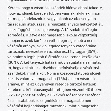
ugyanakkor 91%-uk még nem vásárolt semmit.
Kérdés, hogy a vásárlási szándék hiánya abból fakad-e,
hogy az idősek körében többen vannak, akiknek nincs
kit megajándékozniuk, vagy inkább az alacsonyabb
társadalmi státusszal, a rosszabb anyagi helyzettel áll
összefüggésben ez a jelenség. A társadalmi rétegbe
sorolódás, illetve a legmagasabb iskolai végzettség
alapján is azok körében volt a legmagasabb a nem
vásárlók aránya, akik a legalacsonyabb kategóriába
tartoznak, nevezetesen az alsó osztály tagjai (35%),
valamint a legfeljebb 8 általánossal rendelkezők közt
(30%). A két tényező hatásának vizsgálata arra mutat
rá, hogy a státusz erősebben befolyásolja a vásárlási
szándékot, mint a kor. Noha a középosztálybeli idősek
közt is valamivel magasabb (18%) a nem vásárolók
aránya, mint az ugyanilyen rétegbe tartozó fiatalok
körében, a két alacsonyabb rétegben viszont 40 illetve
55% ugyanez az arány a 65 évnél idősebbek esetében,
és a fiatalabbak is szignifikánsan magasabb nem
vásárlási hajlandóságot mutatnak, mint a magasabb