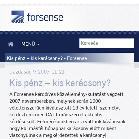
MENÜ
Kis pénz – kis karácsony? - Forsense
Gazdaság \\ 2007-11-21
Kis pénz – kis karácsony?
A Forsense kérdőíves közvélemény-kutatást végzett
2007 novemberében, melynek során 1000
véletlenszerűen kiválasztott 18 év feletti személyt
kérdeztünk meg CATI módszerrel aktuális
kérdésekről. Felmérésünkben arra voltunk kíváncsiak,
hogy kb. másfél hónappal karácsony előtt miként
viszonyulnak a megkérdezettek a karácsonyi