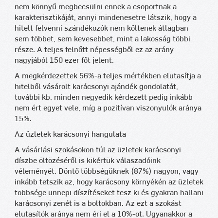
nem könnyű megbecsülni ennek a csoportnak a
karakterisztikáját, annyi mindenesetre látszik, hogy a
hitelt felvenni szándékozók nem költenek átlagban
sem többet, sem kevesebbet, mint a lakosság többi
része. A teljes felnőtt népességből ez az arány
nagyjából 150 ezer főt jelent.
A megkérdezettek 56%-a teljes mértékben elutasítja a
hitelből vásárolt karácsonyi ajándék gondolatát,
további kb. minden negyedik kérdezett pedig inkább
nem ért egyet vele, míg a pozitívan viszonyulók aránya
15%.
Az üzletek karácsonyi hangulata
A vásárlási szokásokon túl az üzletek karácsonyi
díszbe öltözéséről is kikértük válaszadóink
véleményét. Döntő többségüknek (87%) nagyon, vagy
inkább tetszik az, hogy karácsony környékén az üzletek
többsége ünnepi díszítéseket tesz ki és gyakran hallani
karácsonyi zenét is a boltokban. Az ezt a szokást
elutasítók aránya nem éri el a 10%-ot. Ugyanakkor a