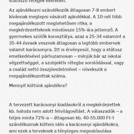
státuszú rétegek esetében.
Az ajándékozni szándékozók átlagosan 7-8 embert
kívánnak meglepni vásárolt ajándékkal. A 10-nél több
megajándékozott meglehetősen ritka, a
megkérdezetteknek mindössze 15%-ára jellemző. A
gyermekes szülők korosztálya, azaz a 25-34 valamint a
35-44 évesek vesznek átlagosan a legtöbb embernek
valamit karácsonyra. Itt is érvényesül, hogy a státusz
emelkedésével párhuzamosan – mérjük bár az iskolai
végzettséggel, a szubjektív rétegbe sorolódással, vagy
a család nettó összjövedelmével – növekszik a
megajándékozottak száma.
Mennyit költünk ajándékra?
A tervezett karácsonyi kiadásokról a megkérdezettek
kb. hatoda nem adott felvilágosítást. A válaszadók – a
teljes minta 72%-a – átlagosan kb. 40-55.000 Ft-t
szándékoznak költeni idén a karácsonyi ajándékokra,
ami ezek a terveknek a tényleges megvalósulása