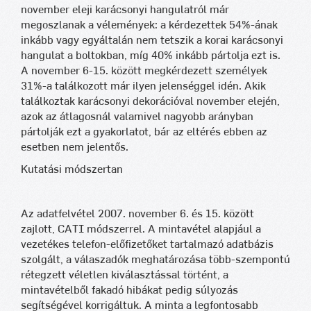
november eleji karácsonyi hangulatról már
megoszlanak a vélemények: a kérdezettek 54%-ának
inkább vagy egyáltalán nem tetszik a korai karácsonyi
hangulat a boltokban, míg 40% inkább pártolja ezt is.
A november 6-15. között megkérdezett személyek
31%-a találkozott már ilyen jelenséggel idén. Akik
találkoztak karácsonyi dekorációval november elején,
azok az átlagosnál valamivel nagyobb arányban
pártolják ezt a gyakorlatot, bár az eltérés ebben az
esetben nem jelentős.
Kutatási módszertan
Az adatfelvétel 2007. november 6. és 15. között
zajlott, CATI módszerrel. A mintavétel alapjául a
vezetékes telefon-előfizetőket tartalmazó adatbázis
szolgált, a válaszadók meghatározása több-szempontú
rétegzett véletlen kiválasztással történt, a
mintavételből fakadó hibákat pedig súlyozás
segítségével korrigáltuk. A minta a legfontosabb