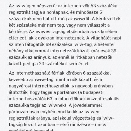
Az iwiw igen népszerű: az internetezők 53 százaléka
regisztrált tagja a honlapnak, és mindössze 5
százalékuk nem hallott még az iwiwről. A kérdezettek
két százaléka már nem tag, vagy nem válaszolt a
kérdésre. Az iwiwes tagság elsősorban azok körében
elterjedt, akik gyakran interneteznek. A világhálót napi
szinten látogatók 69 százaléka iwiw-tag, a hetente
néhány alkalommal internetezők között már csak 39
százalék az arányuk, az ennél is ritkábban netezők
között pedig a 20 százalékot sem éri el.
Az internethasználó férfiak körében 6 százalékkal
kevesebb az iwiw-tag, mint a nők között, és a
nagyvárosi internethasználók is nagyobb arányban
állították, hogy tagjai a portálnak (a budapesti
internethasználók 63, a falun élőknek viszont csak 45
százaléka tagja az iwiwnek). A jövedelemmel
párhuzamosan enyhén emelkedik az iwiwen
regisztráltak aránya, az iskolai végzettség és iwiw-
tagság között azonban – első ránézésre – nincs