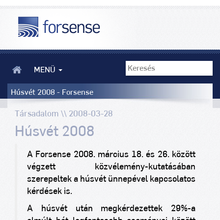
MENÜ
Húsvét 2008 - Forsense
Társadalom \\ 2008-03-28
Húsvét 2008
A Forsense 2008. március 18. és 26. között
végzett közvélemény-kutatásában
szerepeltek a húsvét ünnepével kapcsolatos
kérdések is.
A húsvét után megkérdezettek 29%-a