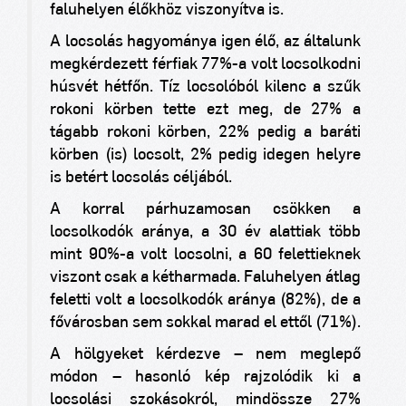
faluhelyen élőkhöz viszonyítva is.
A locsolás hagyománya igen élő, az általunk
megkérdezett férfiak 77%-a volt locsolkodni
húsvét hétfőn. Tíz locsolóból kilenc a szűk
rokoni körben tette ezt meg, de 27% a
tágabb rokoni körben, 22% pedig a baráti
körben (is) locsolt, 2% pedig idegen helyre
is betért locsolás céljából.
A korral párhuzamosan csökken a
locsolkodók aránya, a 30 év alattiak több
mint 90%-a volt locsolni, a 60 felettieknek
viszont csak a kétharmada. Faluhelyen átlag
feletti volt a locsolkodók aránya (82%), de a
fővárosban sem sokkal marad el ettől (71%).
A hölgyeket kérdezve – nem meglepő
módon – hasonló kép rajzolódik ki a
locsolási szokásokról, mindössze 27%