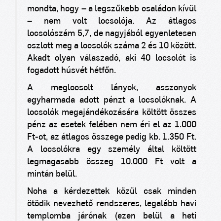
mondta, hogy – a legszűkebb családon kívül
– nem volt locsolója. Az átlagos
locsolószám 5,7, de nagyjából egyenletesen
oszlott meg a locsolók száma 2 és 10 között.
Akadt olyan válaszadó, aki 40 locsolót is
fogadott húsvét hétfőn.
A meglocsolt lányok, asszonyok
egyharmada adott pénzt a locsolóknak. A
locsolók megajándékozására költött összes
pénz az esetek felében nem éri el az 1.000
Ft-ot, az átlagos összege pedig kb. 1.350 Ft.
A locsolókra egy személy által költött
legmagasabb összeg 10.000 Ft volt a
mintán belül.
Noha a kérdezettek közül csak minden
ötödik nevezhető rendszeres, legalább havi
templomba járónak (ezen belül a heti