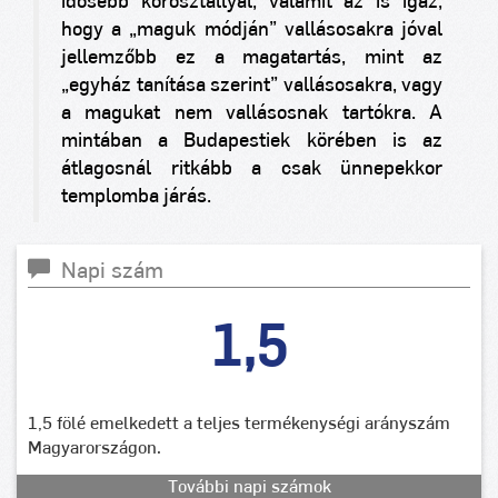
idősebb korosztállyal, valamit az is igaz,
hogy a „maguk módján” vallásosakra jóval
jellemzőbb ez a magatartás, mint az
„egyház tanítása szerint” vallásosakra, vagy
a magukat nem vallásosnak tartókra. A
mintában a Budapestiek körében is az
átlagosnál ritkább a csak ünnepekkor
templomba járás.
Napi szám
1,5
1,5 fölé emelkedett a teljes termékenységi arányszám
Magyarországon.
További napi számok