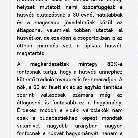
helyzet mutatott némi összefüggést a
húsvéti elutazással: a 30 évnél fiatalabbak
és a magasabb jövedelműek közül az
átlagosnál valamivel többen utaztak el
húsvétkor, de ezekben a csoportokban is az
otthon maradás volt a tipikus húsvéti
magatartás.
A megkérdezettek mintegy 80%-a
fontosnak tartja, hogy a húsvéti ünnephez
köthető tradíció továbbra is fennmaradjon. A
nők, a 60 év felettiek és az egyház tanítása
szerint vallásosak számára még az
átlagosnál is fontosabb ez a hagyomány.
Érdekes módon a vidéki városlakók nem
csak a budapestiekhez képest mondták
valamivel nagyobb arányban nagyon
fontosnak a húsvét hagyományát, hanem a