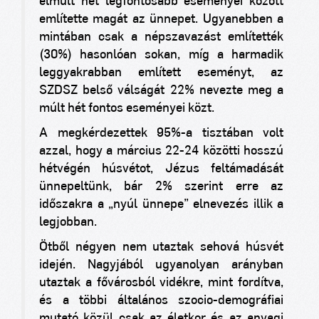
elmúlt hét legfontosabb eseményei között
említette magát az ünnepet. Ugyanebben a
mintában csak a népszavazást említették
(30%) hasonlóan sokan, míg a harmadik
leggyakrabban említett eseményt, az
SZDSZ belső válságát 22% nevezte meg a
múlt hét fontos eseményei közt.
A megkérdezettek 95%-a tisztában volt
azzal, hogy a március 22-24 közötti hosszú
hétvégén húsvétot, Jézus feltámadását
ünnepeltünk, bár 2% szerint erre az
időszakra a „nyúl ünnepe” elnevezés illik a
legjobban.
Ötből négyen nem utaztak sehová húsvét
idején. Nagyjából ugyanolyan arányban
utaztak a fővárosból vidékre, mint fordítva,
és a többi általános szocio-demográfiai
mutató közül csak az életkor és az anyagi