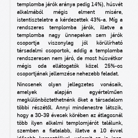
templomba járók aránya pedig 14%), húsvét
alkalmából mégis elment misére,
istentiszteletre a kérdezettek 43%-a. Míg a
rendszeres templomba járók, illetve a
templomba nagy ünnepeken sem járók
csoportja viszonylag jól körülírható
társadalmi csoportok, addig a templomba
rendszeresen nem járó, de most húsvétkor
mégis oda ellátogatók közel 25%-os
csoportjának jellemzése nehezebb feladat.
Nincsenek olyan jellegzetes vonásaik,
amelyek alapján egyértelműen
megkülönböztethetnénk őket a társadalom
többi részétől. Annyi mindenestre látszik,
hogy a 30-39 évesek körében az átlagosnál
több ilyen alkalmi templomjárót találunk,
szemben a fiatalabb, illetve a 10 évvel