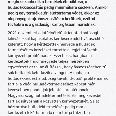
meghosszabbodik a termékek életciklusa, a
hulladékkibocsátás pedig minimálisra csökken. Amikor
pedig egy termék eléri élettartama végét, akkor az
alapanyagok újrahasznosításra kerülnek, ezáltal
továbbra is a gazdasági körforgásban maradnak.
2021 novemberi adatfelvételünk fenntarthatósági
kihívásokkal kapcsolatos kérdésére adott válaszokból
kiderült, hogy a kérdezettek negyede a hulladék
termelését és kezelését tartotta a legjelentősebb
környezeti problémának. Ezzel összhangban a
kérdezettek háromnegyede teljes mértékben
egyetértett azzal az állítással, hogy összességében túl
sok hulladék keletkezik a világon. Azonban a
hulladékkérdést a többség távoli, „külső” problémának
tartja: a világ hulladéktermeléséhez képest már
kevesebben gondolják jelentős problémának
Magyarország hulladéktermelését, és még kevésbé
tartják súlyosnak a közvetlen környezetükét. Saját
háztartása hulladéktermelését pedig már a
kérdezettek kétharmada nem tartja túlzottan