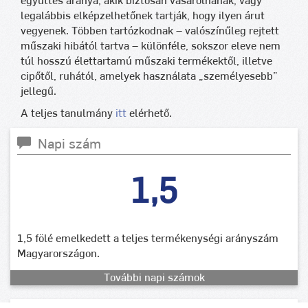
együttes aránya, akik biztosan vásárolnának, vagy
legalábbis elképzelhetőnek tartják, hogy ilyen árut
vegyenek. Többen tartózkodnak – valószínűleg rejtett
műszaki hibától tartva – különféle, sokszor eleve nem
túl hosszú élettartamú műszaki termékektől, illetve
cipőtől, ruhától, amelyek használata „személyesebb”
jellegű.
A teljes tanulmány
itt
elérhető.
Napi szám
1,5
1,5 fölé emelkedett a teljes termékenységi arányszám
Magyarországon.
További napi számok