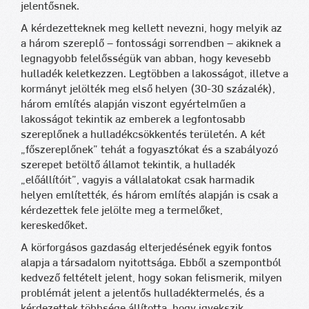
jelentősnek.
A kérdezetteknek meg kellett nevezni, hogy melyik az
a három szereplő – fontossági sorrendben – akiknek a
legnagyobb felelősségük van abban, hogy kevesebb
hulladék keletkezzen. Legtöbben a lakosságot, illetve a
kormányt jelölték meg első helyen (30-30 százalék),
három említés alapján viszont egyértelműen a
lakosságot tekintik az emberek a legfontosabb
szereplőnek a hulladékcsökkentés területén. A két
„főszereplőnek” tehát a fogyasztókat és a szabályozó
szerepet betöltő államot tekintik, a hulladék
„előállítóit”, vagyis a vállalatokat csak harmadik
helyen említették, és három említés alapján is csak a
kérdezettek fele jelölte meg a termelőket,
kereskedőket.
A körforgásos gazdaság elterjedésének egyik fontos
alapja a társadalom nyitottsága. Ebből a szempontból
kedvező feltételt jelent, hogy sokan felismerik, milyen
problémát jelent a jelentős hulladéktermelés, és a
kérdezettek többsége állította, hogy igyekszik