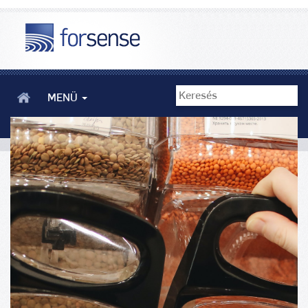
MENÜ
Hulladékcsökkentés és körkörös gazdaság - Forsense