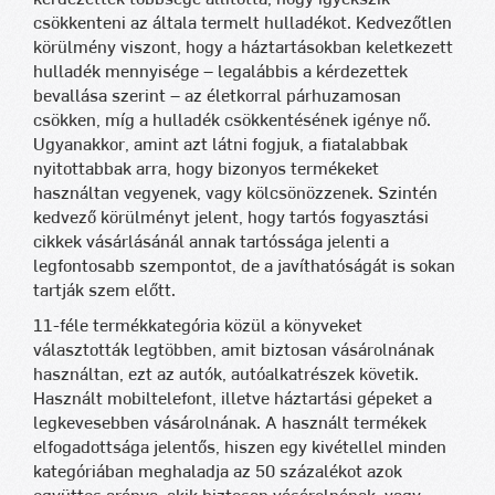
csökkenteni az általa termelt hulladékot. Kedvezőtlen
körülmény viszont, hogy a háztartásokban keletkezett
hulladék mennyisége – legalábbis a kérdezettek
bevallása szerint – az életkorral párhuzamosan
csökken, míg a hulladék csökkentésének igénye nő.
Ugyanakkor, amint azt látni fogjuk, a fiatalabbak
nyitottabbak arra, hogy bizonyos termékeket
használtan vegyenek, vagy kölcsönözzenek. Szintén
kedvező körülményt jelent, hogy tartós fogyasztási
cikkek vásárlásánál annak tartóssága jelenti a
legfontosabb szempontot, de a javíthatóságát is sokan
tartják szem előtt.
11-féle termékkategória közül a könyveket
választották legtöbben, amit biztosan vásárolnának
használtan, ezt az autók, autóalkatrészek követik.
Használt mobiltelefont, illetve háztartási gépeket a
legkevesebben vásárolnának. A használt termékek
elfogadottsága jelentős, hiszen egy kivétellel minden
kategóriában meghaladja az 50 százalékot azok