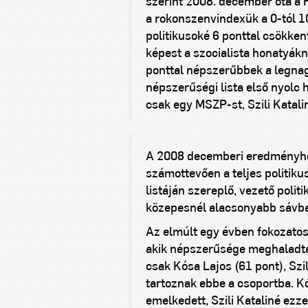
szerint 2008. december óta a F
a rokonszenvindexük a 0-tól 1
politikusoké 6 ponttal csökken
képest a szocialista honatyák
ponttal népszerűbbek a legnagy
népszerűségi lista első nyolc h
csak egy MSZP-st, Szili Katalin
A 2008 decemberi eredményhe
számottevően a teljes politiku
listáján szereplő, vezető poli
közepesnél alacsonyabb sávb
Az elmúlt egy évben fokozatos
akik népszerűsége meghaladta 
csak Kósa Lajos (61 pont), Szi
tartoznak ebbe a csoportba. K
emelkedett, Szili Kataliné ez