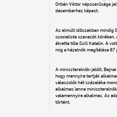
Orbán Viktor népszerűsége jel
decemberhez képest.
Az elmúlt időszakban mindig 
szocialista szavazók körében, 
átvette tőle Szili Katalin. A v
míg a házelnök megítélése 67
A miniszterelnök-jelölt, Bajna
hogy mennyire tartják alkalma
válaszolók hét százaléka mond
alkalmas lenne miniszterelnök
valamennyire alkalmas. Az adat
történt.