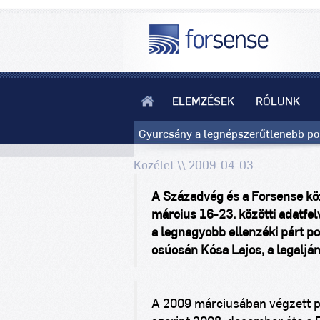
ELEMZÉSEK
RÓLUNK
Gyurcsány a legnépszerűtlenebb pol
Közélet \\ 2009-04-03
A Századvég és a Forsense kö
március 16-23. közötti adatfelv
a legnagyobb ellenzéki párt po
csúcsán Kósa Lajos, a legaljá
A 2009 márciusában végzett 