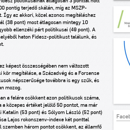
idesz politikusainak átlagosan 3 ponttal nőtt
00 pontig terjedő skálán, míg az MSZP-
t. Így az akkori, közel azonos megítéléshez
nál (38 pont) most átlagosan mintegy 10
obb ellenzéki párt politikusai (49 pont). A
elyéből haton Fidesz-politikust találunk, és
t.
z képest összességében nem változott
si kör megítélése, a Századvég és a Forsense
tikusok népszerűsége továbbra is egy szűk, és
an mozog.
an a felére csökkent azon politikusok száma,
a közepes értéket jelölő 50 pontot, ma már
li Katalin (53 pont) és Sólyom László (52 pont)
Face
ósa Lajos rokonszenv-indexe két ponttal
zel szemben három pontot csökkent, az államfő