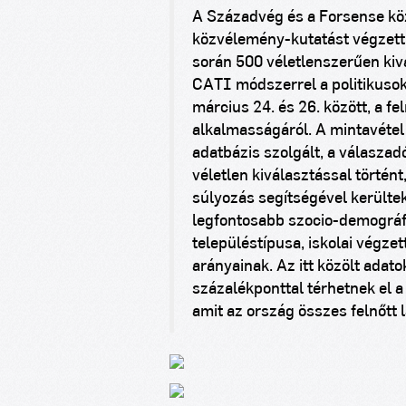
A Századvég és a Forsense kö
közvélemény-kutatást végzett 
során 500 véletlenszerűen kiv
CATI módszerrel a politikusok
március 24. és 26. között, a fe
alkalmasságáról. A mintavétel 
adatbázis szolgált, a válasz
véletlen kiválasztással történt
súlyozás segítségével kerültek
legfontosabb szocio-demográfia
településtípusa, iskolai végze
arányainak. Az itt közölt adat
százalékponttal térhetnek el a
amit az ország összes felnőtt