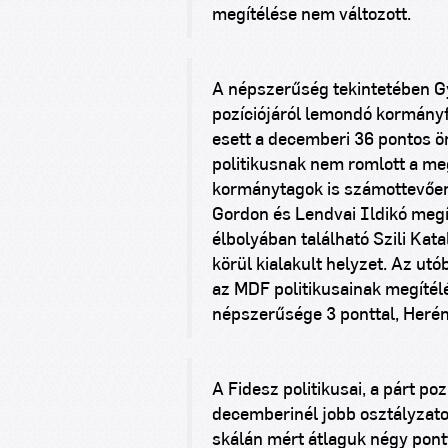
megítélése nem változott.
A népszerűség tekintetében 
pozíciójáról lemondó kormányfő
esett a decemberi 36 pontos
politikusnak nem romlott a meg
kormánytagok is számottevően
Gordon és Lendvai Ildikó megít
élbolyában található Szili Kat
körül kialakult helyzet. Az ut
az MDF politikusainak megítélé
népszerűsége 3 ponttal, Herén
A Fidesz politikusai, a párt p
decemberinél jobb osztályzato
skálán mért átlaguk négy pont