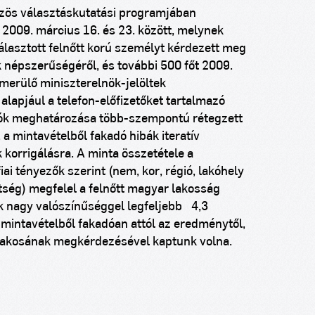
zös választáskutatási programjában
2009. március 16. és 23. között, melynek
álasztott felnőtt korú személyt kérdezett meg
 népszerűségéről, és további 500 főt 2009.
lmerülő miniszterelnök-jelöltek
alapjául a telefon-előfizetőket tartalmazó
adók meghatározása több-szempontú rétegzett
, a mintavételből fakadó hibák iteratív
 korrigálásra. A minta összetétele a
i tényezők szerint (nem, kor, régió, lakóhely
ttség) megfelel a felnőtt magyar lakosság
ok nagy valószínűséggel legfeljebb ±4,3
 mintavételből fakadóan attól az eredménytől,
 lakosának megkérdezésével kaptunk volna.