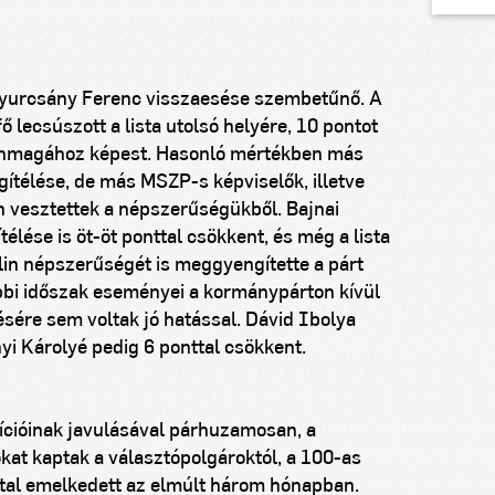
Gyurcsány Ferenc visszaesése szembetűnő. A
 lecsúszott a lista utolsó helyére, 10 pontot
 önmagához képest. Hasonló mértékben más
ítélése, de más MSZP-s képviselők, illetve
 vesztettek a népszerűségükből. Bajnai
élése is öt-öt ponttal csökkent, és még a lista
alin népszerűségét is meggyengítette a párt
óbbi időszak eseményei a kormánypárton kívül
sére sem voltak jó hatással. Dávid Ibolya
yi Károlyé pedig 6 ponttal csökkent.
ozícióinak javulásával párhuzamosan, a
kat kaptak a választópolgároktól, a 100-as
tal emelkedett az elmúlt három hónapban.