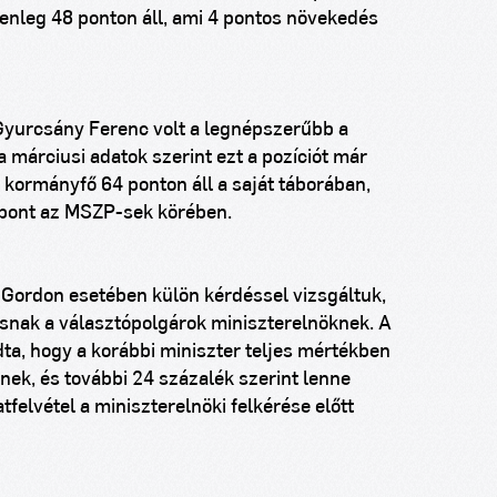
enleg 48 ponton áll, ami 4 pontos növekedés
Gyurcsány Ferenc volt a legnépszerűbb a
a márciusi adatok szerint ezt a pozíciót már
olt kormányfő 64 ponton áll a saját táborában,
 pont az MSZP-sek körében.
i Gordon esetében külön kérdéssel vizsgáltuk,
snak a választópolgárok miniszterelnöknek. A
ta, hogy a korábbi miniszter teljes mértékben
nek, és további 24 százalék szerint lenne
felvétel a miniszterelnöki felkérése előtt