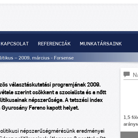
KAPCSOLAT
REFERENCIÁK
MUNKATÁRSAINK
itikus – 2009. március - Forsense
N
zös választáskutatási programjának 2009.
étele szerint csökkent a szocialista és a nőtt
litikusainak népszerűsége. A tetszési index
n Gyurcsány Ferenc kapott helyet.
1,5 fö
arány
politikusi népszerűségmérésünk eredményei