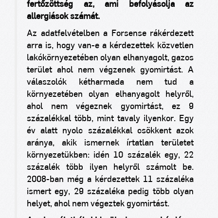
fertőzöttség az, ami befolyásolja az
allergiások számát.
Az adatfelvételben a Forsense rákérdezett
arra is, hogy van-e a kérdezettek közvetlen
lakókörnyezetében olyan elhanyagolt, gazos
terület ahol nem végzenek gyomirtást. A
válaszolók kétharmada nem tud a
környezetében olyan elhanyagolt helyről,
ahol nem végeznek gyomirtást, ez 9
százalékkal több, mint tavaly ilyenkor. Egy
év alatt nyolc százalékkal csökkent azok
aránya, akik ismernek írtatlan területet
környezetükben: idén 10 százalék egy, 22
százalék több ilyen helyről számolt be.
2008-ban még a kérdezettek 11 százaléka
ismert egy, 29 százaléka pedig több olyan
helyet, ahol nem végeztek gyomirtást.