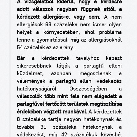
A vizsgálatból kiderül, hogy a kérdésre
adott válaszok nagyban függnek attól, a
kérdezett allergiás-e, vagy sem
. A nem
allergiások 68 százaléka nem ismer olyan
helyet a környezetében, ahol probléma
lenne a gyomirtással, míg az allergiásoknál
54 százalék ez az arány.
Bár a kérdezettek tavalyhoz képest
sikeresebbnek látják a parlagfű elleni
küzdelmet, azonban megoszlanak a
vélemények a parlagfű elleni védekezés
hatékonyságáról. Összességében a
válaszolók több mint fele nem elégedett a
parlagfűvel fertőzött területek megtisztítása
érdekében végzett munkával.
A kérdezettek
8 százaléka tartja nagyon hatékonynak és
további 31 százaléka hatékonynak a
védekezést, míg 42 százalékuk kevésbé,