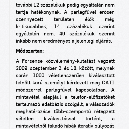
további 12 százalékuk pedig egyáltalán nem
tartja hatékonynak. A parlagfűvel erősen
szennyezett területen élők még
kritikusabbak, 14 százalékuk szerint
egyáltalán nem, 49 százalékuk szerint
inkább nem eredményes a jelenlegi eljárás.
Módszertan:
A Forsense közvélemény-kutatást végzett
2009. szeptember 2. és 18. között, melynek
során 1000 véletlenszerűen kiválasztott
felnőtt korú személyt kérdezett meg CATI
módszerrel parlagfűvel kapcsolatban. A
mintavétel alapjául a telefon-előfizetőket
tartalmazó adatbázis szolgált, a válaszadók
meghatározása több-szempontú rétegzett
véletlen kiválasztással történt, a
mintavételből fakadó hibák iteratív súlyozás