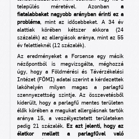
település méretével. Azonban
a
fiatalabbakat nagyobb arányban érinti ez a
probléma
, mint az idősebbeket. A 34 év
alattiak körében kétszer akkora (24
százalék) az allergiások aránya, mint az 55
év felettieknél (12 százalék).
Az eredményeket a Forsense egy másik
nézőpontból is megvizsgálta, méghozzá
úgy, hogy a Földmérési és Távérzékelési
Intézet (FÖMI) adatai szerint a kérdezettek
lakóhelyén milyen magas a parlagfű
szennyezettség szintje. Az összevetésből
kiderült, hogy a parlagfű mentes területen
élők körében a magukat allergiásnak tartók
aránya 15, a veszélyeztetett területeken
pedig 21 százalék.
Ez azt jelenti, hogy az
életkor mellett a parlagfűvel való