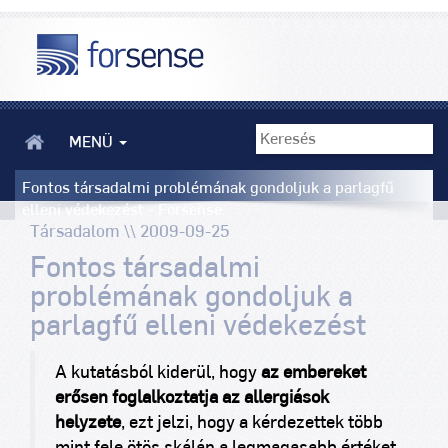
MENÜ
Fontos társadalmi problémának gondoljuk a parlagfű
elleni védekezést - Forsense
Társadalom \\ 2009-09-25
Fontos társadalmi
problémának gondoljuk a
parlagfű elleni védekezést
A kutatásból kiderül, hogy
az embereket
erősen foglalkoztatja az allergiások
helyzete
, ezt jelzi, hogy a kérdezettek több