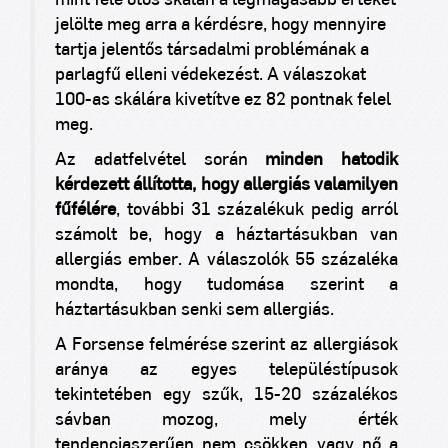
mint fele ötös skálán a legmagasabb értéket
jelölte meg arra a kérdésre, hogy mennyire
tartja jelentős társadalmi problémának a
parlagfű elleni védekezést. A válaszokat
100-as skálára kivetítve ez 82 pontnak felel
meg.
Az adatfelvétel során
minden hatodik
kérdezett állította, hogy allergiás valamilyen
fűfélére
, további 31 százalékuk pedig arról
számolt be, hogy a háztartásukban van
allergiás ember. A válaszolók 55 százaléka
mondta, hogy tudomása szerint a
háztartásukban senki sem allergiás.
A Forsense felmérése szerint az allergiások
aránya az egyes településtípusok
tekintetében egy szűk, 15-20 százalékos
sávban mozog, mely érték
tendenciaszerűen nem csökken vagy nő a