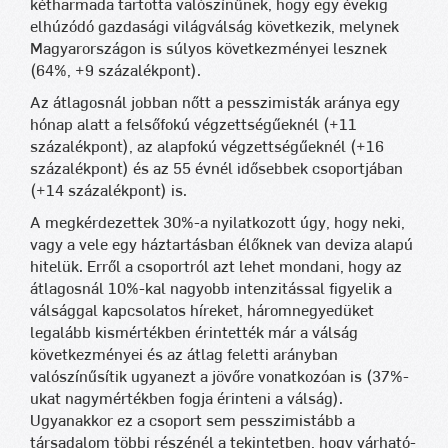
kétharmada tartotta valószínűnek, hogy egy évekig
elhúzódó gazdasági világválság következik, melynek
Magyarországon is súlyos következményei lesznek
(64%, +9 százalékpont).
Az átlagosnál jobban nőtt a pesszimisták aránya egy
hónap alatt a felsőfokú végzettségűeknél (+11
százalékpont), az alapfokú végzettségűeknél (+16
százalékpont) és az 55 évnél idősebbek csoportjában
(+14 százalékpont) is.
A megkérdezettek 30%-a nyilatkozott úgy, hogy neki,
vagy a vele egy háztartásban élőknek van deviza alapú
hitelük. Erről a csoportról azt lehet mondani, hogy az
átlagosnál 10%-kal nagyobb intenzitással figyelik a
válsággal kapcsolatos híreket, háromnegyedüket
legalább kismértékben érintették már a válság
következményei és az átlag feletti arányban
valószínűsítik ugyanezt a jövőre vonatkozóan is (37%-
ukat nagymértékben fogja érinteni a válság).
Ugyanakkor ez a csoport sem pesszimistább a
társadalom többi részénél a tekintetben, hogy várható-