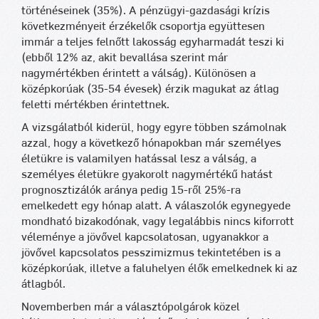
történéseinek (35%). A pénzügyi-gazdasági krízis
következményeit érzékelők csoportja együttesen
immár a teljes felnőtt lakosság egyharmadát teszi ki
(ebből 12% az, akit bevallása szerint már
nagymértékben érintett a válság). Különösen a
középkorúak (35-54 évesek) érzik magukat az átlag
feletti mértékben érintettnek.
A vizsgálatból kiderül, hogy egyre többen számolnak
azzal, hogy a következő hónapokban már személyes
életükre is valamilyen hatással lesz a válság, a
személyes életükre gyakorolt nagymértékű hatást
prognosztizálók aránya pedig 15-ről 25%-ra
emelkedett egy hónap alatt. A válaszolók egynegyede
mondható bizakodónak, vagy legalábbis nincs kiforrott
véleménye a jövővel kapcsolatosan, ugyanakkor a
jövővel kapcsolatos pesszimizmus tekintetében is a
középkorúak, illetve a faluhelyen élők emelkednek ki az
átlagból.
Novemberben már a választópolgárok közel