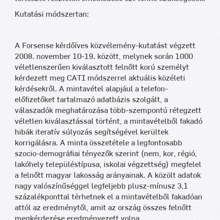
Kutatási módszertan:
A Forsense kérdőíves közvélemény-kutatást végzett
2008. november 10-19. között, melynek során 1000
véletlenszerűen kiválasztott felnőtt korú személyt
kérdezett meg CATI módszerrel aktuális közéleti
kérdésekről. A mintavétel alapjául a telefon-
előfizetőket tartalmazó adatbázis szolgált, a
válaszadók meghatározása több-szempontú rétegzett
véletlen kiválasztással történt, a mintavételből fakadó
hibák iteratív súlyozás segítségével kerültek
korrigálásra. A minta összetétele a legfontosabb
szocio-demográfiai tényezők szerint (nem, kor, régió,
lakóhely településtípusa, iskolai végzettség) megfelel
a felnőtt magyar lakosság arányainak. A közölt adatok
nagy valószínűséggel legfeljebb plusz-mínusz 3,1
százalékponttal térhetnek el a mintavételből fakadóan
attól az eredménytől, amit az ország összes felnőtt
megkérdezése eredményezett volna.