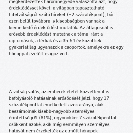
megkérdezettek háromnegyede válaszolta azt, hogy
érdeklődéssel követi a világban tapasztalható
hitelválságról szóló híreket (+2 százalékpont), bár
ezen belül továbbra is kisebbségben vannak a
kiemelkedő érdeklődést mutatók. Az átlagosnál is
erősebb érdeklődést mutatnak a téma iránt a
diplomások, a férfiak és a 35-54 év közöttiek –
gyakorlatilag ugyanazok a csoportok, amelyekre ez egy
hónappal ezelőtt is igaz volt.
A válság valós, az emberek életét közvetlenül is
befolyásoló hatásainak erősödését jelzi, hogy 17
százalékponttal emelkedett azok aránya, akik
beszámolnak kisebb-nagyobb személyes
érintettségről (61%), ugyanakkor 7 százalékponttal
csökkent azoké, akik még semmilyen személyes
hatását nem érzékelték az elmúlt hónapok