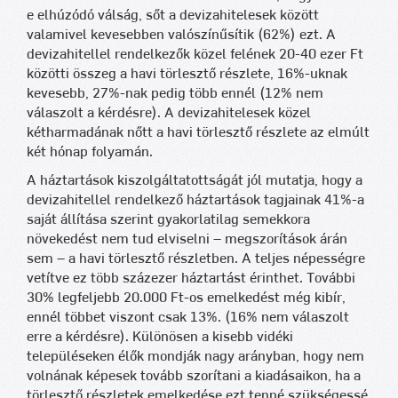
e elhúzódó válság, sőt a devizahitelesek között
valamivel kevesebben valószínűsítik (62%) ezt. A
devizahitellel rendelkezők közel felének 20-40 ezer Ft
közötti összeg a havi törlesztő részlete, 16%-uknak
kevesebb, 27%-nak pedig több ennél (12% nem
válaszolt a kérdésre). A devizahitelesek közel
kétharmadának nőtt a havi törlesztő részlete az elmúlt
két hónap folyamán.
A háztartások kiszolgáltatottságát jól mutatja, hogy a
devizahitellel rendelkező háztartások tagjainak 41%-a
saját állítása szerint gyakorlatilag semekkora
növekedést nem tud elviselni – megszorítások árán
sem – a havi törlesztő részletben. A teljes népességre
vetítve ez több százezer háztartást érinthet. További
30% legfeljebb 20.000 Ft-os emelkedést még kibír,
ennél többet viszont csak 13%. (16% nem válaszolt
erre a kérdésre). Különösen a kisebb vidéki
településeken élők mondják nagy arányban, hogy nem
volnának képesek tovább szorítani a kiadásaikon, ha a
törlesztő részletek emelkedése ezt tenné szükségessé.