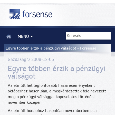
MENÜ
Egyre többen érzik a pénzügyi válságot - Forsense
Gazdaság \\ 2008-12-05
Egyre többen érzik a pénzügyi
válságot
Az elmúlt hét legfontosabb hazai eseményeként
októberhez hasonlóan, a megkérdezettek fele nevezett
meg a pénzügyi válsággal kapcsolatos történést
november közepén.
Az elmúlt hónaphoz hasonlóan novemberben is a