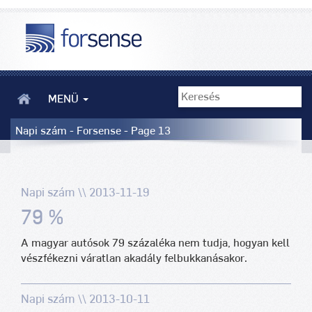
MENÜ
Napi szám - Forsense - Page 13
Napi szám \\ 2013-11-19
79 %
A magyar autósok 79 százaléka nem tudja, hogyan kell
vészfékezni váratlan akadály felbukkanásakor.
Napi szám \\ 2013-10-11