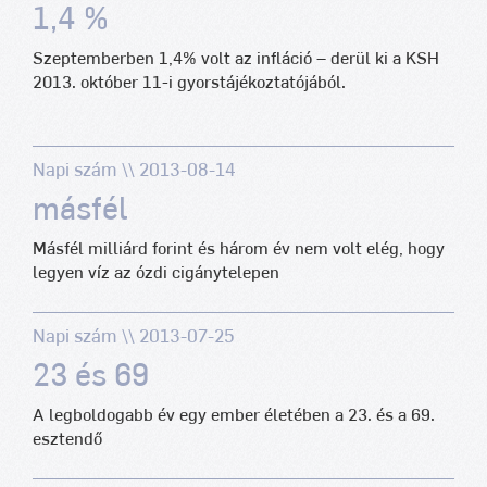
1,4 %
Szeptemberben 1,4% volt az infláció – derül ki a KSH
2013. október 11-i gyorstájékoztatójából.
Napi szám \\ 2013-08-14
másfél
Másfél milliárd forint és három év nem volt elég, hogy
legyen víz az ózdi cigánytelepen
Napi szám \\ 2013-07-25
23 és 69
A legboldogabb év egy ember életében a 23. és a 69.
esztendő