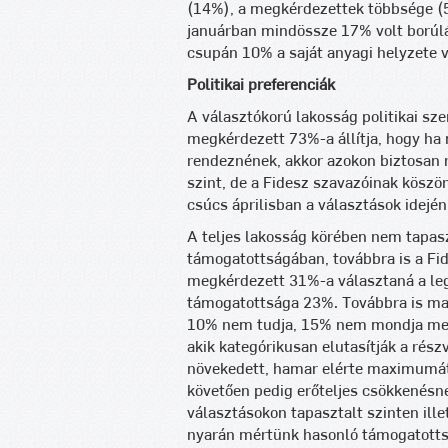
(14%), a megkérdezettek többsége (
januárban mindössze 17% volt borúlát
csupán 10% a saját anyagi helyzete 
Politikai preferenciák
A választókorú lakosság politikai s
megkérdezett 73%-a állítja, hogy ha
rendeznének, akkor azokon biztosan r
szint, de a Fidesz szavazóinak köszön
csúcs áprilisban a választások idején 
A teljes lakosság körében nem tapaszt
támogatottságában, továbbra is a Fid
megkérdezett 31%-a választaná a le
támogatottsága 23%. Továbbra is mag
10% nem tudja, 15% nem mondja meg,
akik kategórikusan elutasítják a rés
növekedett, hamar elérte maximumát,
követően pedig erőteljes csökkenésn
választásokon tapasztalt szinten ille
nyarán mértünk hasonló támogatottsá