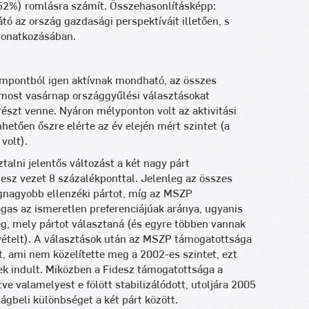
52%) romlásra számít. Összehasonlításképp:
ó az ország gazdasági perspektíváit illetően, s
vonatkozásában.
zempontból igen aktívnak mondható, az összes
 most vasárnap országgyűlési választásokat
észt venne. Nyáron mélyponton volt az aktivitási
hetően őszre elérte az év elején mért szintet (a
volt).
alni jelentős változást a két nagy párt
esz vezet 8 százalékponttal. Jelenleg az összes
gnagyobb ellenzéki pártot, míg az MSZP
as az ismeretlen preferenciájúak aránya, ugyanis
 mely pártot választaná (és egyre többen vannak
zvételt). A választások után az MSZP támogatottsága
 ami nem közelítette meg a 2002-es szintet, ezt
ek indult. Miközben a Fidesz támogatottsága a
tve valamelyest e fölött stabilizálódott, utoljára 2005
gbeli különbséget a két párt között.