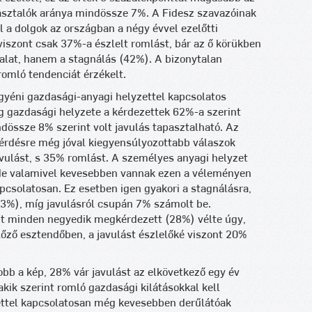
pasztalók aránya mindössze 7%. A Fidesz szavazóinak
a dolgok az országban a négy évvel ezelőtti
iszont csak 37%-a észlelt romlást, bár az ő körükben
alat, hanem a stagnálás (42%). A bizonytalan
omló tendenciát érzékelt.
gyéni gazdasági-anyagi helyzettel kapcsolatos
ág gazdasági helyzete a kérdezettek 62%-a szerint
ndössze 8% szerint volt javulás tapasztalható. Az
kérdésre még jóval kiegyensúlyozottabb válaszok
avulást, s 35% romlást. A személyes anyagi helyzet
 de valamivel kevesebben vannak ezen a véleményen
pcsolatosan. Ez esetben igen gyakori a stagnálásra,
43%), míg javulásról csupán 7% számolt be.
t minden negyedik megkérdezett (28%) vélte úgy,
lőző esztendőben, a javulást észlelőké viszont 20%
jobb a kép, 28% vár javulást az elkövetkező egy év
kik szerint romló gazdasági kilátásokkal kell
ettel kapcsolatosan még kevesebben derűlátóak