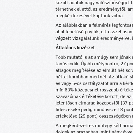
közölt adatok nagy valószínűséggel 
térhetnek el attól az eredménytől, a
megkérdezésével kaptunk volna.
Az alábbiakban a felmérés legfontos
ahol lehetőség nyílik, ott összehason
végzett vizsgálatunk eredményeivel i
Általános közérzet
Több mutató is az amúgy sem jónak n
tanúskodik. Újabb mélypontra, 27 pon
átlagos megítélése az elmúlt hét sorá
héttel korábban mértnél. Az ötfokú 
es vagy 5-ös osztályzatot arra a kér
míg 63% közepesnél rosszabb értékelé
szavazóinak értékelése között, de a
jelentősen elmarad közepestől (37 po
fideszeseké pedig mindössze 18 pont
értékelése (29 pont) összességében n
A megkérdezettek mintegy kétharma
dolgok az országban, mint négy évvel