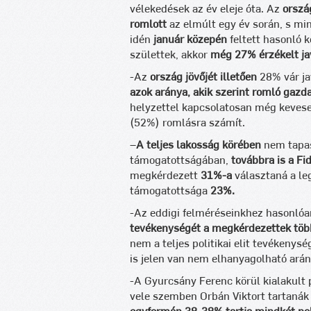
vélekedések az év eleje óta. Az
orszá
romlott
az elmúlt egy év során, s min
idén
január közepén
feltett hasonló 
születtek, akkor
még 27% érzékelt ja
-Az
ország jövőjét illetően
28% vár ja
azok aránya, akik szerint romló gazda
helyzettel kapcsolatosan még keves
(52%) romlásra számít.
–
A teljes lakosság körében
nem tapasz
támogatottságában,
továbbra is a Fi
megkérdezett
31%-a
választaná a le
támogatottsága
23%.
-Az eddigi felméréseinkhez hasonlóa
tevékenységét a megkérdezettek töb
nem a teljes politikai elit tevékenysé
is jelen van nem elhanyagolható ará
-A Gyurcsány Ferenc körül kialakult p
vele szemben Orbán Viktort tartanák