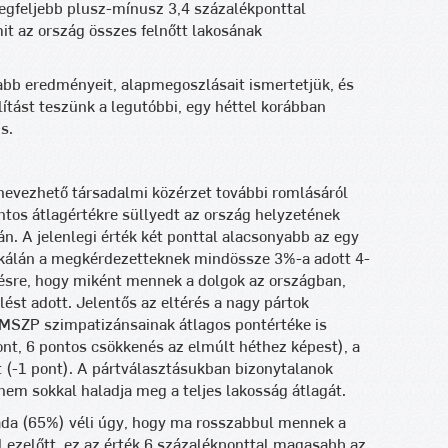
legfeljebb plusz-mínusz 3,4 százalékponttal
mit az ország összes felnőtt lakosának
abb eredményeit, alapmegoszlásait ismertetjük, és
lítást teszünk a legutóbbi, egy héttel korábban
s.
evezhető társadalmi közérzet további romlásáról
tos átlagértékre süllyedt az ország helyzetének
n. A jelenlegi érték két ponttal alacsonyabb az egy
skálán a megkérdezetteknek mindössze 3%-a adott 4-
désre, hogy miként mennek a dolgok az országban,
st adott. Jelentős az eltérés a nagy pártok
z MSZP szimpatizánsainak átlagos pontértéke is
nt, 6 pontos csökkenés az elmúlt héthez képest), a
 (-1 pont). A pártválasztásukban bizonytalanok
em sokkal haladja meg a teljes lakosság átlagát.
da (65%) véli úgy, hogy ma rosszabbul mennek a
 ezelőtt, ez az érték 6 százalékponttal magasabb az