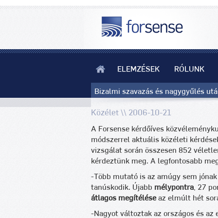
ELEMZÉSEK
RÓLUNK
Bizalmi szavazás és nagygyűlés utá
Közélet \\ 2006-10-21
A Forsense kérdőíves közvéleménykut
módszerrel aktuális közéleti kérdése
vizsgálat során összesen 852 véletle
kérdeztünk meg. A legfontosabb megá
-Több mutató is az amúgy sem jónak
tanúskodik. Újabb
mélypontra
, 27 p
átlagos megítélése
az elmúlt hét sor
-Nagyot változtak az országos és az 