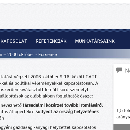
KAPCSOLAT
REFERENCIÁK
MUNKATÁRSAINK
n – 2006 október - Forsense
N
atást végzett 2006. október 9-16. között CATI
kkel és politikai véleményekkel kapcsolatosan. A
nszerűen kiválasztott felnőtt korú személyt
llapítások az alábbiakban foglalhatók össze:
 nevezhető
társadalmi közérzet további romlásáról
1,5 fö
ontos átlagértékre
süllyedt az ország helyzetének
arány
án
egyéni gazdasági-anyagi helyzettel kapcsolatos