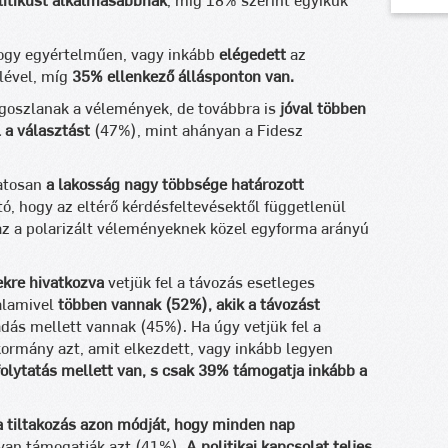
litikust alkalmasabbnak
, míg 18% szerint egyikük
ogy egyértelműen, vagy inkább
elégedett
az
lével, míg
35% ellenkező állásponton van.
goszlanak a vélemények, de továbbra is
jóval többen
 a választást
(47%), mint ahányan a Fidesz
latosan
a lakosság nagy többsége határozott
ató, hogy az eltérő kérdésfeltevésektől függetlenül
az a polarizált véleményeknek közel egyforma arányú
ekre hivatkozva
vetjük fel a távozás esetleges
alamivel
többen vannak (52%), akik a távozást
dás mellett vannak (45%). Ha úgy vetjük fel a
kormány azt, amit elkezdett, vagy inkább legyen
olytatás mellett van, s csak 39% támogatja inkább a
 tiltakozás azon módját, hogy
minden nap
yan támogatják azt (41%).
A politikai kapcsolat teljes