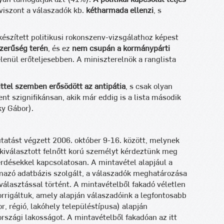
viszont a válaszadók kb.
kétharmada ellenzi
, s
készített politikusi rokonszenv-vizsgálathoz képest
zerűség terén
, és ez
nem csupán a kormánypárti
elenül erőteljesebben. A miniszterelnök a ranglista
littel szemben erősödött az antipátia
, s csak olyan
t szignifikánsan, akik már eddig is a lista második
ky Gábor).
atást végzett 2006. október 9-16. között, melynek
kiválasztott felnőtt korú személyt kérdeztünk meg
érdésekkel kapcsolatosan. A mintavétel alapjául a
lmazó adatbázis szolgált, a válaszadók meghatározása
kiválasztással történt. A mintavételből fakadó véletlen
rrigáltuk, amely alapján válaszadóink a legfontosabb
, régió, lakóhely településtípusa) alapján
országi lakosságot. A mintavételből fakadóan az itt