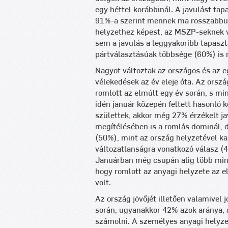
egy héttel korábbinál. A javulást ta
91%-a szerint mennek ma rosszabbul 
helyzethez képest, az MSZP-seknek v
sem a javulás a leggyakoribb tapaszt
pártválasztásúak többsége (60%) is r
Nagyot változtak az országos és az e
vélekedések az év eleje óta. Az orsz
romlott az elmúlt egy év során, s mi
idén január közepén feltett hasonló 
születtek, akkor még 27% érzékelt j
megítélésében is a romlás dominál,
(50%), mint az ország helyzetével ka
változatlanságra vonatkozó válasz (
Januárban még csupán alig több min
hogy romlott az anyagi helyzete az e
volt.
Az ország jövőjét illetően valamivel 
során, ugyanakkor 42% azok aránya, a
számolni. A személyes anyagi helyz