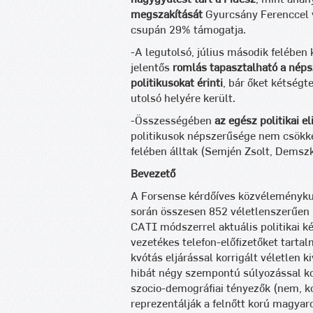
megszakítását
Gyurcsány Ferenccel 
csupán 29% támogatja.
-A legutolsó, július második felében 
jelentős
romlás tapasztalható a néps
politikusokat érinti
, bár őket kétségt
utolsó helyére került.
-Összességében
az egész politikai e
politikusok népszerűsége nem csökken
felében álltak (Semjén Zsolt, Demsz
Bevezető
A Forsense kérdőíves közvéleménykut
során összesen 852 véletlenszerűen 
CATI módszerrel aktuális politikai k
vezetékes telefon-előfizetőket tarta
kvótás eljárással korrigált véletlen 
hibát négy szempontú súlyozással ko
szocio-demográfiai tényezők (nem, kor
reprezentálják a felnőtt korú magyar