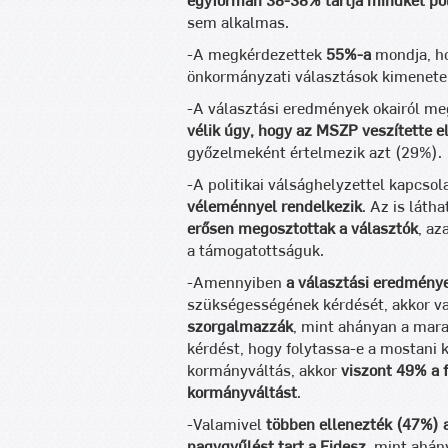
egyformán
38-38% tartja mindkét po
sem alkalmas.
-A megkérdezettek
55%-a
mondja, h
önkormányzati választások kimenete
-A választási eredmények okairól me
vélik úgy, hogy az MSZP veszítette el
győzelmeként értelmezik azt (29%).
-A politikai válsághelyzettel kapcso
véleménnyel rendelkezik
. Az is láth
erősen megosztottak a választók
, az
a támogatottságuk.
-Amennyiben
a választási eredmény
szükségességének kérdését, akkor v
szorgalmazzák
, mint ahányan a mara
kérdést, hogy folytassa-e a mostani 
kormányváltás, akkor
viszont 49% a f
kormányváltást
.
-Valamivel
többen ellenezték (47%) a
nagygyűlést tart a Fidesz
, mint ahán