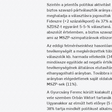
Szintén a jelentős politikai aktivitá
biztos szavazó pártválasztók aránya 
meghaladja a választásra jogosultak
Fideszre (+2 százalékpont) és 37% a
SZDSZ-t egyaránt 5-5-% választaná. 
abszolút értelemben, a biztos szavaz
ami az MSZP-szimpatizánsok elbizony
Az eddigi felméréseinkhez hasonlóan
tevékenységét a megkérdezettek többs
válaszolók kb. harmada vélekedik (34
mindössze egyötöde ad negatív értéke
tevékenységének általános elutasítása
elhanyagolható arányban. Továbbra is
arányban elégedetlenek saját oldaluk
MSZP-sek (11%).
A Gyurcsány Ferenc körült kialakult p
vele szemben Orbán Viktort tartanák
Ugyanakkor az elmúlt heti előnye (5 
38% tartja mindkét politikust alkal