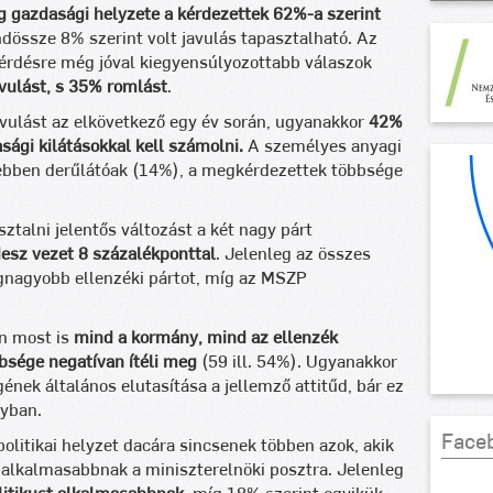
g gazdasági helyzete a kérdezettek 62%-a szerint
dössze 8% szerint volt javulás tapasztalható. Az
kérdésre még jóval kiegyensúlyozottabb válaszok
vulást, s 35% romlást
.
vulást az elkövetkező egy év során, ugyanakkor
42%
sági kilátásokkal kell számolni.
A személyes anyagi
ebben derűlátóak (14%), a megkérdezettek többsége
talni jelentős változást a két nagy párt
desz vezet 8 százalékponttal
. Jelenleg az összes
gnagyobb ellenzéki pártot, míg az MSZP
n most is
mind a kormány, mind az ellenzék
bsége negatívan ítéli meg
(59 ill. 54%). Ugyanakkor
gének általános elutasítása a jellemző attitűd, bár ez
nyban.
Face
olitikai helyzet dacára sincsenek többen azok, akik
 alkalmasabbnak a miniszterelnöki posztra. Jelenleg