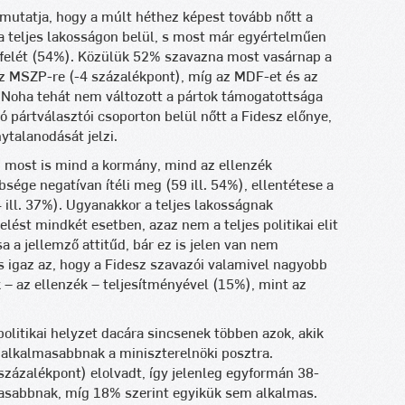
st mutatja, hogy a múlt héthez képest tovább nőtt a
a teljes lakosságon belül, s most már egyértelműen
 felét (54%). Közülük 52% szavazna most vasárnap a
z MSZP-re (-4 százalékpont), míg az MDF-et és az
Noha tehát nem változott a pártok támogatottsága
ó pártválasztói csoporton belül nőtt a Fidesz előnye,
talanodását jelzi.
 most is mind a kormány, mind az ellenzék
ége negatívan ítéli meg (59 ill. 54%), ellentétese a
 ill. 37%). Ugyanakkor a teljes lakosságnak
lést mindkét esetben, azaz nem a teljes politikai elit
 a jellemző attitűd, bár ez is jelen van nem
 igaz az, hogy a Fidesz szavazói valamivel nagyobb
 – az ellenzék – teljesítményével (15%), mint az
olitikai helyzet dacára sincsenek többen azok, akik
 alkalmasabbnak a miniszterelnöki posztra.
százalékpont) elolvadt, így jelenleg egyformán 38-
masabbnak, míg 18% szerint egyikük sem alkalmas.