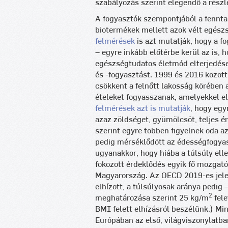
szabályozás szerint elegendő a részle
A fogyasztók szempontjából a fenntar
biotermékek mellett azok vélt egés
felmérések
is azt mutatják, hogy a f
– egyre inkább előtérbe kerül az is,
egészségtudatos életmód elterjedése
és -fogyasztást. 1999 és 2016 között 
csökkent a felnőtt lakosság körében 
ételeket fogyasszanak, amelyekkel el
felmérések azt is mutatják
, hogy egy
azaz zöldséget, gyümölcsöt, teljes ér
szerint egyre többen figyelnek oda a
pedig mérséklődött az édességfogyas
ugyanakkor, hogy hiába a túlsúly ell
fokozott érdeklődés egyik fő mozgató
Magyarország. Az OECD 2019-es jelen
elhízott, a túlsúlyosak aránya pedig
2
meghatározása szerint 25 kg/m
fele
BMI felett elhízásról beszélünk.) Min
Európában az első, világviszonylatb