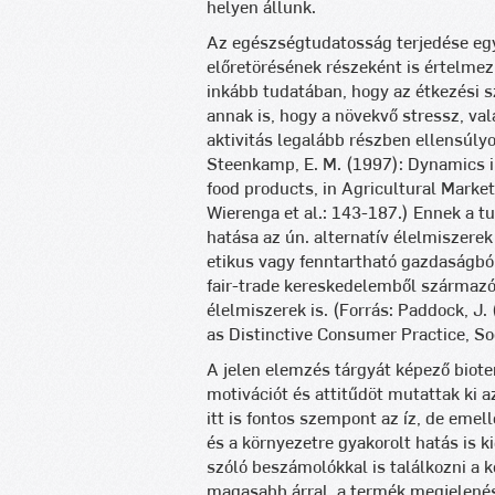
helyen állunk.
Az egészségtudatosság terjedése egy
előretörésének részeként is értelme
inkább tudatában, hogy az étkezési s
annak is, hogy a növekvő stressz, val
aktivitás legalább részben ellensúly
Steenkamp, E. M. (1997): Dynamics i
food products, in Agricultural Mark
Wierenga et al.: 143-187.) Ennek a t
hatása az ún. alternatív élelmiszerek
etikus vagy fenntartható gazdaságból
fair-trade kereskedelemből származó á
élelmiszerek is. (Forrás: Paddock, J.
as Distinctive Consumer Practice, So
A jelen elemzés tárgyát képező biot
motivációt és attitűdöt mutattak ki 
itt is fontos szempont az íz, de emel
és a környezetre gyakorolt hatás is 
szóló beszámolókkal is találkozni a 
magasabb árral, a termék megjelenés