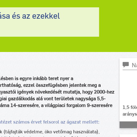
sa és az ezekkel
N
sben is egyre inkább teret nyer a
arthatóság, ezzel összefügésben jelentek meg a
ogyasztói igények növekedését mutatja, hogy 2000-hez
giai gazdálkodás alá vont területek nagysága 5,5-
záma 14-szeresére, a világpiaci forgalom 9-szeresére
1,5 fö
arány
ézet számos érvet felsorol az ágazat mellett:
k (tájfajták védelme, öko vetőmag használata),