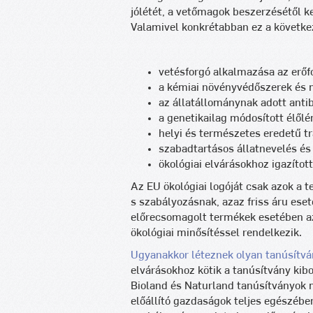
jólétét, a vetőmagok beszerzésétől k
Valamivel konkrétabban ez a következ
vetésforgó alkalmazása az erőf
a kémiai növényvédőszerek és m
az állatállománynak adott anti
a genetikailag módosított élőlé
helyi és természetes eredetű t
szabadtartásos állatnevelés é
ökológiai elvárásokhoz igazított
Az EU ökológiai logóját csak azok a
s szabályozásnak, azaz friss áru ese
előrecsomagolt termékek esetében a
ökológiai minősítéssel rendelkezik.
Ugyanakkor léteznek olyan tanúsítv
elvárásokhoz kötik a tanúsítvány kib
Bioland és Naturland tanúsítványok 
előállító gazdaságok teljes egészében