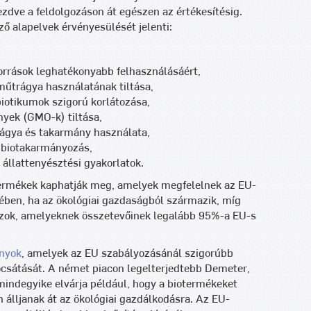
ezdve a feldolgozáson át egészen az értékesítésig.
ő alapelvek érvényesülését jelenti:
orrások leghatékonyabb felhasználásáért,
űtrágya használatának tiltása,
biotikumok szigorú korlátozása,
nyek (GMO-k) tiltása,
rágya és takarmány használata,
s biotakarmányozás,
 állattenyésztési gyakorlatok.
 termékek kaphatják meg, amelyek megfelelnek az EU-
tében, ha az ökológiai gazdaságból származik, míg
zok, amelyeknek összetevőinek legalább 95%-a EU-s
ányok
, amelyek az EU szabályozásánál szigorúbb
ocsátását. A német piacon legelterjedtebb Demeter,
mindegyike elvárja például, hogy a biotermékeket
 álljanak át az ökológiai gazdálkodásra. Az EU-