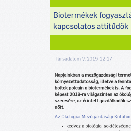
Biotermékek fogyasztá
kapcsolatos attitűdök
Társadalom \\ 2019-12-17
Napjainkban a mezőgazdasági termelé
környezettudatosság, illetve a fennt
boltok polcain a biotermékek is. A f
képest 2018-ra világszinten az ökoló
szeresére, az érintett gazdálkodók s
nőtt.
Az Ökológiai Mezőgazdasági Kutatóint
kedvez a biológiai sokféleségne