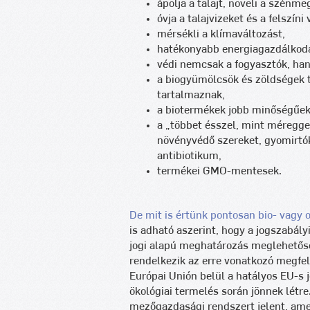
ápolja a talajt, növeli a szén
óvja a talajvizeket és a felszíni 
mérsékli a klímaváltozást,
hatékonyabb energiagazdálkodá
védi nemcsak a fogyasztók, ha
a biogyümölcsök és zöldségek 
tartalmaznak,
a biotermékek jobb minőségűek
a „többet ésszel, mint méregge
növényvédő szereket, gyomirtó
antibiotikum,
termékei GMO-mentesek.
De mit is értünk pontosan bio- vagy 
is adható aszerint, hogy a jogszabály
jogi alapú meghatározás meglehetős
rendelkezik az erre vonatkozó megfel
Európai Unión belül a hatályos EU-s
ökológiai termelés során jönnek létre
mezőgazdasági rendszert jelent, amely