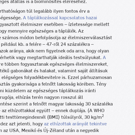
ges átállás is a biominősítés eléréséhez.
thatóságon túl legalább ilyen fontos érv a
zségessége.
A táplálkozással kapcsolatos hazai
ogyasztott élelmiszer esetében – ízletessége mellett
 hogy mennyire egészséges a táplálék. Az
 számos módon befolyásolja az élelmiszerválasztást
például kb. a felére – 47-ről 24 százalékra –
azok aránya, akik nem figyelnek oda arra, hogy olyan
érhetik vagy megtarthatják ideális testsúlyukat.
A
re többen fogyasztanak egészséges élelmiszereket,
tékű gabonákat és halakat, valamint saját állításuk
z elégséges folyadékbevitelre is. Ezzel párhuzamosan
ztás gyakorisága a felnőtt lakosság körében. Tény
eni küzdelem az egészséges táplálkozás iránti
rugója, elhízás terén nagyon rosszul áll
tése szerint a felnőtt magyar lakosság 30 százaléka
 – az elhízottakkal együtt – ennek duplája. (A WHO
2
tti testtömegindexnél (BMI) túlsúlyról, 30 kg/m
dez azt jelenti, hogy
az elhízottak arányát tekintve
an az USA, Mexikó és Új-Zéland után a negyedik