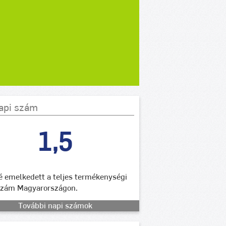
api szám
1,5
lé emelkedett a teljes termékenységi
szám Magyarországon.
További napi számok