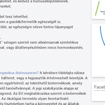
megkötést, és kedvez a humuszképződésnek,
vizeket,
st tesz lehetővé,
nem a gazdák/termelők egészségét is,
több, az egészségre nézve fontos tápanyagot
,
l” szlogen szerint nem alkalmaznak szintetikus
kat, vagy állattenyésztésben nincs hormonkezelés,
organikus élelmiszeren?
A kérdésre többfajta válasz
i hátteret, vagy a fogyasztók értelmezését követjük. A
en egyértelmű: az tekinthető bioterméknek, amely
Face
elő tanúsítvánnyal. A jogi szabályozás alapja az
 jogrend. Az EU meghatározása szerint a biotermékek
. Az ökológiai termelés olyan fenntartható
 tiszteletben tartja a környezetet és az állatok