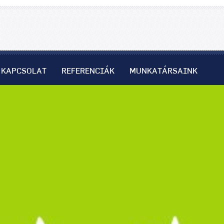
KAPCSOLAT
REFERENCIÁK
MUNKATÁRSAINK
el kapcsolatos attitűdök - Forsense