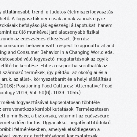
 általánosabb trend, a tudatos élelmiszerfogyasztás
zhető. A fogyasztók nem csak annak vannak egyre
zokásaik befolyásolják egészségi állapotukat, hanem
amint az ülő munkával járó alacsonyabb fizikai
ozandó az egészséges étkezéssel. (Forrás:
n consumer behavior with respect to agricultural and
eting and Consumer Behavior in a Changing World eds.
udatosabbá váló fogyasztói magatartásnak az egyik
 előtérbe kerülése. Ebbe a csoportba sorolhatók az
 származó termékek, így például az ökológiai és a
ruk, az állat-, környezetbarát és a helyi előállítású
 (2016): Positioning Food Cultures: ‘Alternative’ Food
ciology 2016, Vol. 50(6): 1039–1055.)
ermékek fogyasztásával kapcsolatosan többféle
az erre vonatkozó korábbi kutatások. Természetesen
lett a minőség, a biztonság, valamint az egészségre
kiemelkedően fontos. Ugyanakkor negatív attitűdökről
korábbi felmérésekben, amelyek elsődlegesen a
ével, vagy az eltarthatósággal kapcsolatosak.