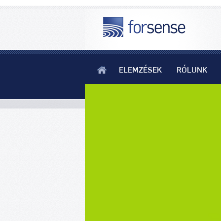
ELEMZÉSEK
RÓLUNK
Biotermékek fogyasztása és az ezekk