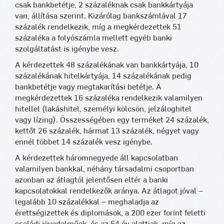
csak bankbetétje, 2 százaléknak csak bankkártyája
van, állítása szerint. Kizárólag bankszámlával 17
százalék rendelkezik, míg a megkérdezettek 51
százaléka a folyószámla mellett egyéb banki
szolgáltatást is igénybe vesz.
A kérdezettek 48 százalékának van bankkártyája, 10
százalékának hitelkártyája, 14 százalékának pedig
bankbetétje vagy megtakarítási betétje. A
megkérdezettek 16 százaléka rendelkezik valamilyen
hitellel (lakáshitel, személyi kölcsön, jelzáloghitel
vagy lízing). Összességében egy terméket 24 százalék,
kettőt 26 százalék, hármat 13 százalék, négyet vagy
ennél többet 14 százalék vesz igénybe.
A kérdezettek háromnegyede áll kapcsolatban
valamilyen bankkal, néhány társadalmi csoportban
azonban az átlagtól jelentősen eltér a banki
kapcsolatokkal rendelkezők aránya. Az átlagot jóval –
legalább 10 százalékkal – meghaladja az
érettségizettek és diplomások, a 200 ezer forint feletti