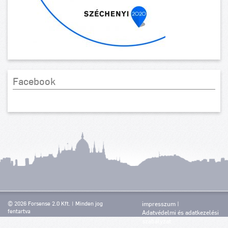
Facebook
© 2026 Forsense 2.0 Kft. | Minden jog
impresszum
fentartva
Adatvédelmi és adatkezelési
szabályzat