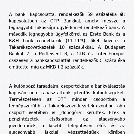
A banki kapcsolattal rendelkezők 59 százaléka áll
kapcsolatban az OTP Bankkal, amely messze a
legnagyobb lakossági ügyfélkörrel rendelkező bank. A
második legnagyobb ügyfélkörrel az Erste Bank és a
K&H bank rendelkezik (11-11%), őket követik a
Takarékszövetkezetek 10 százalékkal. A Budapest
Bankot 7, a Raiffeisent 6, a CIB és Inter-Európát
összesen a bankkapcsolattal rendelkezők 5 százaléka
említette, míg az MKB-t 2 százalék.
A különböző társadalmi csoportokban a bankválasztás
kapcsán nem tapasztaltunk jelentős különbségeket.
Természetesen az OTP minden csoportban a
legnépszerűbb, a Takarékszövetkezetek azonban több
csoport esetében is „dobogóra” kerültek. Ezek a
pénzintézetek elsősorban az alacsonyabb
jövedelműek, a kisebb településen élők és az
alacsonyabb iskolai végzettségűek körében