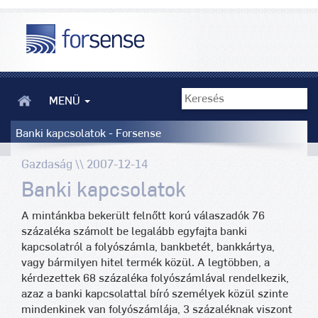
MENÜ
Banki kapcsolatok - Forsense
Gazdaság \\ 2007-12-14
Banki kapcsolatok
A mintánkba bekerült felnőtt korú válaszadók 76
százaléka számolt be legalább egyfajta banki
kapcsolatról a folyószámla, bankbetét, bankkártya,
vagy bármilyen hitel termék közül. A legtöbben, a
kérdezettek 68 százaléka folyószámlával rendelkezik,
azaz a banki kapcsolattal bíró személyek közül szinte
mindenkinek van folyószámlája, 3 százaléknak viszont