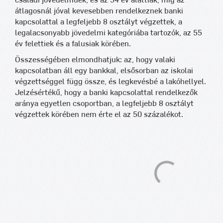
családi jövedelműek, és az 54 év alattiak, míg az
átlagosnál jóval kevesebben rendelkeznek banki
kapcsolattal a legfeljebb 8 osztályt végzettek, a
legalacsonyabb jövedelmi kategóriába tartozók, az 55
év felettiek és a falusiak körében.
Összességében elmondhatjuk: az, hogy valaki
kapcsolatban áll egy bankkal, elsősorban az iskolai
végzettséggel függ össze, és legkevésbé a lakóhellyel.
Jelzésértékű, hogy a banki kapcsolattal rendelkezők
aránya egyetlen csoportban, a legfeljebb 8 osztályt
végzettek körében nem érte el az 50 százalékot.