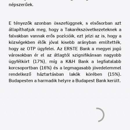
népszerűek.
E tényezők azonban összefüggnek, s elsősorban azt
állapíthatjuk meg, hogy a Takarékszövetkezeteknek a
falvakban vannak erős pozícióik, ezt jelzi az is, hogy a
községekben élők jóval kisebb arányban említették,
hogy az OTP ügyfelei. Az ERSTE Bank a megyei jogú
városokban ér el az átlagtól szignifikánsan nagyobb
ügyfélkört (17%), míg a K&H Bank a legfiatalabb
korcsoportban (16%) és a legmagasabb jövedelemmel
rendelkező háztartásban lakók körében (15%).
Budapesten a harmadik helyre a Budapest Bank került.