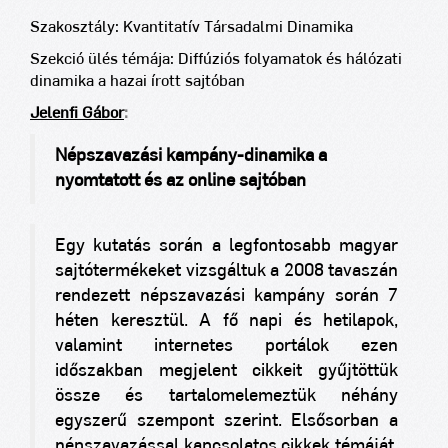
Szakosztály: Kvantitatív Társadalmi Dinamika
Szekció ülés témája: Diffúziós folyamatok és hálózati
dinamika a hazai írott sajtóban
Jelenfi Gábor
:
Népszavazási kampány-dinamika a
nyomtatott és az online sajtóban
Egy kutatás során a legfontosabb magyar
sajtótermékeket vizsgáltuk a 2008 tavaszán
rendezett népszavazási kampány során 7
héten keresztül. A fő napi és hetilapok,
valamint internetes portálok ezen
időszakban megjelent cikkeit gyűjtöttük
össze és tartalomelemeztük néhány
egyszerű szempont szerint. Elsősorban a
népszavazással kapcsolatos cikkek témáját,