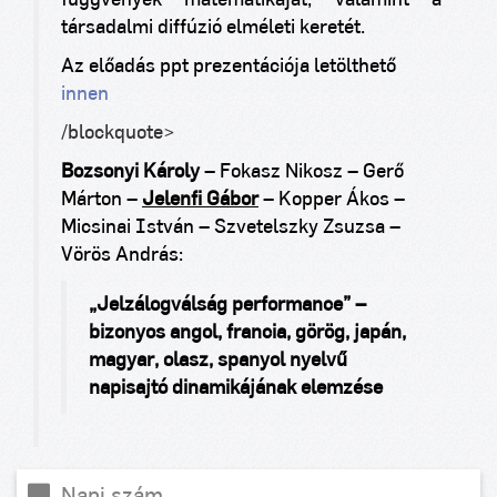
függvények matematikáját, valamint a
társadalmi diffúzió elméleti keretét.
Az előadás ppt prezentációja letölthető
innen
/blockquote>
Bozsonyi Károly
– Fokasz Nikosz – Gerő
Márton –
Jelenfi Gábor
– Kopper Ákos –
Micsinai István – Szvetelszky Zsuzsa –
Vörös András:
„Jelzálogválság performance” –
bizonyos angol, francia, görög, japán,
magyar, olasz, spanyol nyelvű
napisajtó dinamikájának elemzése
Napi szám