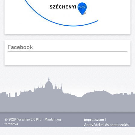
Facebook
© 2026 Forsense 2.0 Kft. | Minden jog
impresszum
fentartva
Adatvédelmi és adatkezelési
szabályzat