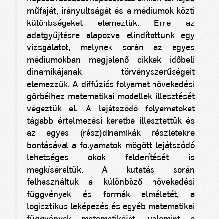
műfaját, irányultságát és a médiumok közti
különbségeket elemeztük. Erre az
adatgyűjtésre alapozva elindítottunk egy
vizsgálatot, melynek során az egyes
médiumokban megjelenő cikkek időbeli
dinamikájának törvényszerűségeit
elemezzük. A diffúziós folyamat növekedési
görbéihez matematikai modellek illesztését
végeztük el. A lejátszódó folyamatokat
tágabb értelmezési keretbe illesztettük és
az egyes (rész)dinamikák részletekre
bontásával a folyamatok mögött lejátszódó
lehetséges okok felderítését is
megkíséreltük. A kutatás során
felhasználtuk a különböző növekedési
függvények és formák elméletét, a
logisztikus leképezés és egyéb matematikai