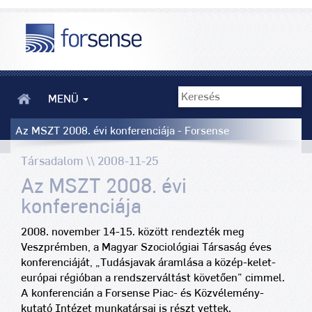
MENÜ
Az MSZT 2008. évi konferenciája - Forsense
Társadalom \\ 2008-11-25
Az MSZT 2008. évi
konferenciája
2008. november 14-15. között rendezték meg
Veszprémben, a Magyar Szociológiai Társaság éves
konferenciáját, „Tudásjavak áramlása a közép-kelet-
európai régióban a rendszerváltást követően” cimmel.
A konferencián a Forsense Piac- és Közvélemény-
kutató Intézet munkatársai is részt vettek.