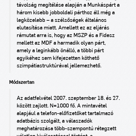
távolság megítélése alapján a Munkáspárt a
három kisebb jobboldali párthoz áll még a
legközelebb – a szélsőségek általános
elutasítása miatt. Amellett ez az eljárás
rámutat arra is, hogy az MSZP és a Fidesz
mellett az MDF a harmadik olyan párt,
amely a leginkább önálló, a többi párt
egyikéhez sem kifejezetten köthető
szimpátiastruktúrával jellemezhető.
Módszertan
Az adatfelvétel 2007. szeptember 18. és 27.
között zajlott. N=1000 fő. A mintavétel
alapjául a telefon-előfizetőket tartalmazó
adatbázis szolgált, a válaszadók
meghatározása több-szempontú rétegzett