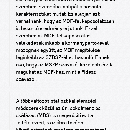
szembeni szimpátia-antipátia hasonló
karakterisztikát mutat. Ez alapján azt
várhatnánk, hogy az MDF-fel kapcsolatosan
is hasonló eredményre jutunk. Ezzel
szemben az MDF-fel kapcsolatos
vélekedések inkább a kormánypártokéval
mozognak együtt, az MDF megítélése
leginkább az SZDSZ-éhez hasonló. Ennek
oka, hogy az MSZP szavazói közelebb érzik
magukat az MDF-hez, mint a Fidesz
szavazói.
A többváltozós statisztikai elemzési
módszerek közül az ún. sokdimenziós
skálázás (MDS) is megerősíti ezt a
feltételezést, s az ábra további