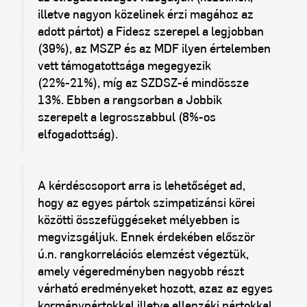
illetve nagyon közelinek érzi magához az
adott pártot) a Fidesz szerepel a legjobban
(39%), az MSZP és az MDF ilyen értelemben
vett támogatottsága megegyezik
(22%-21%), míg az SZDSZ-é mindössze
13%. Ebben a rangsorban a Jobbik
szerepelt a legrosszabbul (8%-os
elfogadottság).
A kérdéscsoport arra is lehetőséget ad,
hogy az egyes pártok szimpatizánsi körei
közötti összefüggéseket mélyebben is
megvizsgáljuk. Ennek érdekében először
ú.n. rangkorrelációs elemzést végeztük,
amely végeredményben nagyobb részt
várható eredményeket hozott, azaz az egyes
kormánypártokkal illetve ellenzéki pártokkal