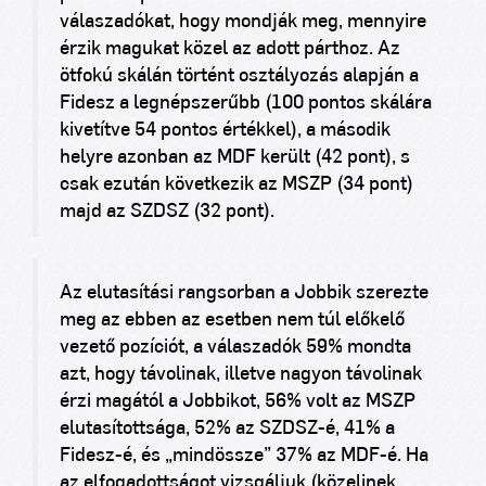
válaszadókat, hogy mondják meg, mennyire
érzik magukat közel az adott párthoz. Az
ötfokú skálán történt osztályozás alapján a
Fidesz a legnépszerűbb (100 pontos skálára
kivetítve 54 pontos értékkel), a második
helyre azonban az MDF került (42 pont), s
csak ezután következik az MSZP (34 pont)
majd az SZDSZ (32 pont).
Az elutasítási rangsorban a Jobbik szerezte
meg az ebben az esetben nem túl előkelő
vezető pozíciót, a válaszadók 59% mondta
azt, hogy távolinak, illetve nagyon távolinak
érzi magától a Jobbikot, 56% volt az MSZP
elutasítottsága, 52% az SZDSZ-é, 41% a
Fidesz-é, és „mindössze” 37% az MDF-é. Ha
az elfogadottságot vizsgáljuk (közelinek,