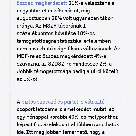
összes megkérdezett
31%-a választaná a
nagyobbik ellenzéki pártot, míg
augusztusban 26% volt ugyanezen tábor
aránya. Az MSZP táborának 1
százalékpontos bővülése 18%-os
támogatottságra statisztikai értelemben
nem nevezhető szignifikáns változásnak. Az
MDF-re az összes megkérdezett 4%-a
szavazna, az SZDSZ-re mindössze 2%, a
Jobbik támogatottsága pedig alulról közelíti
az 1%-ot.
A
biztos szavazó és pártot is választó
csoport létszáma is emelkedést mutat, az
egy hónappal korábbi 40%-os mélyponthoz
képest 6 százalékponttal többen sorolhatók
ide. Itt még jobban lemérhető, hogy a