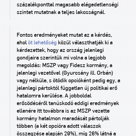
százalékponttal magasabb elégedetlenségi
szintet mutatnak a teljes lakosságnál.
Fontos eredményeket mutat az a kérdés,
ahol
öt lehetőség
közül választhatják ki a
kérdezettek, hogy az ország jelenlegi
gondjaira szerintük mi volna a legjobb
megoldás: MSZP vagy Fidesz kormány, a
jelenlegi vezetővel (Gyurcsány ill. Orbán)
vagy nélküle, s ötödik opcióként pedig egy, a
jelenlegi pártoktól független új politikai erő
hatalomra kerülése. A jobboldal
erősödéséről tanúskodó eddigi eredmények
ellenére itt továbbra is az MSZP vezette
kormány hatalmon maradását pártolják
többen (a két opcióra adott válaszok
összegzése alapján 29%), míg 26% látná a