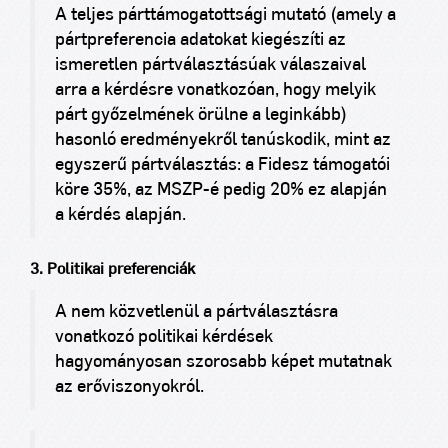
A teljes párttámogatottsági mutató (amely a
pártpreferencia adatokat kiegészíti az
ismeretlen pártválasztásúak válaszaival
arra a kérdésre vonatkozóan, hogy melyik
párt győzelmének örülne a leginkább)
hasonló eredményekről tanúskodik, mint az
egyszerű pártválasztás: a Fidesz támogatói
köre 35%, az MSZP-é pedig 20% ez alapján
a kérdés alapján.
3. Politikai preferenciák
A nem közvetlenül a pártválasztásra
vonatkozó politikai kérdések
hagyományosan szorosabb képet mutatnak
az erőviszonyokról.