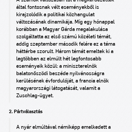
A számok változásán túl a megkérdezettek
által fontosnak vélt eseményekből is
kirajzolódik a politikai közhangulat
változásának dinamikája. Míg egy hónappal
korábban a Magyar Gárda megalakulása
szolgáltatta az első számú közéleti témát,
addig szeptember második felére ez a téma
háttérbe szorult. Három témát emeltek ki a
legtöbben az elmúlt hét legfontosabb
eseményeik közül: a miniszterelnök
balatonőszödi beszéde nyilvánosságra
kerülésének évfordulóját, a francia elnök
magyarországi látogatását, valamit a
Zuschlag-ügyet.
2. Pártválasztás
A nyár elmúltával némiképp emelkedett a