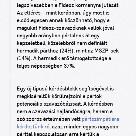
legszívesebben a Fidesz kormányra jutását.
Az eltérés – mint korábban, úgy most is –
elsődlegesen annak köszönhető, hogy a
magukat Fidesz-szavazóknak vallók jóval
nagyobb arányban pártolnak át egy
képzeletbeli, közelebbről nem definiált
harmadik párthoz (24%), mint az MSZP-sek
(14%). A harmadik erő támogatottsága a
teljes népességben 37%.
Egy új típusú kérdésblokk segítségével is
megkíséreltük körülrajzolni a pártok
potenciális szavazóbázisait. A kérdésben
nem a szavazási hajlandóságra, hanem a
szó szoros értelmében vett
pártszimpátiára
kérdeztünk rá
, azaz minden egyes nagyobb
párttal kapcsolatosan arra kértük a