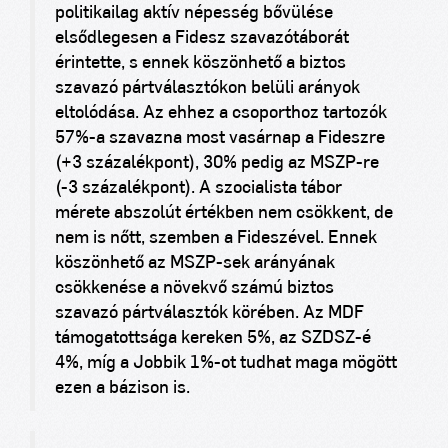
politikailag aktív népesség bővülése
elsődlegesen a Fidesz szavazótáborát
érintette, s ennek köszönhető a biztos
szavazó pártválasztókon belüli arányok
eltolódása. Az ehhez a csoporthoz tartozók
57%-a szavazna most vasárnap a Fideszre
(+3 százalékpont), 30% pedig az MSZP-re
(-3 százalékpont). A szocialista tábor
mérete abszolút értékben nem csökkent, de
nem is nőtt, szemben a Fideszével. Ennek
köszönhető az MSZP-sek arányának
csökkenése a növekvő számú biztos
szavazó pártválasztók körében. Az MDF
támogatottsága kereken 5%, az SZDSZ-é
4%, míg a Jobbik 1%-ot tudhat maga mögött
ezen a bázison is.