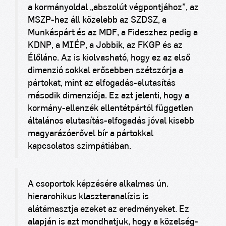
a kormányoldal „abszolút végpontjához”, az
MSZP-hez áll közelebb az SZDSZ, a
Munkáspárt és az MDF, a Fideszhez pedig a
KDNP, a MIÉP, a Jobbik, az FKGP és az
Élőlánc. Az is kiolvasható, hogy ez az első
dimenzió sokkal erősebben szétszórja a
pártokat, mint az elfogadás-elutasítás
második dimenziója. Ez azt jelenti, hogy a
kormány-ellenzék ellentétpártól független
általános elutasítás-elfogadás jóval kisebb
magyarázóerővel bír a pártokkal
kapcsolatos szimpátiában.
A csoportok képzésére alkalmas ún.
hierarchikus klaszteranalízis is
alátámasztja ezeket az eredményeket. Ez
alapján is azt mondhatjuk, hogy a közelség-