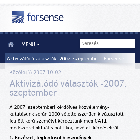
MENÜ
Aktivizálódó választók -2007. szeptember - Forsense
Közélet \\ 2007-10-02
Aktivizálódó választók -2007.
szeptember
A 2007. szeptemberi kérdőíves közvélemény-
kutatásunk során 1000 véletlenszerűen kiválasztott
felnőtt korú személyt kérdeztünk meg CATI
módszerrel aktuális politikai, közéleti kérdésekről.
1. Közérzet, legfontosabb események