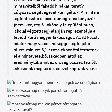
véletlen kiválasztással történt, a
mintavételből fakadó hibákat iteratív
súlyozás segítségével korrigáltuk. A minta a
legfontosabb szocio­-demográfiai tényezők
(nem, kor, régió, lakóhely településtípusa,
iskolai végzettség) alapján reprezentálja a
felnőtt korú magyar lakosságot. Az itt közölt
adatok nagy valószínűséggel legfeljebb
plusz-mínusz 3,1 százalékponttal térhetnek
el a mintavételből fakadóan attól az
eredménytől, amit az ország összes felnőtt
lakosának megkérdezésével kaptunk volna.