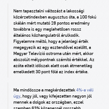
Nem tapasztalni változást a lakossági
közérzetindexben augusztus óta, a 100 fokú
skálán mért mutató 28 pontos eredmény
továbbra is egy meglehetősen rossz
általános közhangulatról árulkodik.
Figyelemre méltó, hogy a jelenlegi érték
megegyezik az egy esztendővel ezelőtt, a
Magyar Televízió ostroma után mért, akkor
abszolút mélypontnak számító értékkel. Az
azóta eltelt időszak alatt csak átmenetileg
emelkedett 30 pont fölé az index értéke.
Ma mindössze a megkérdezettek
4%-a véli
úgy
, hogy jól, vagy kifejezetten nagyon jól
mennek a dolgok az országban, ezzel
szemben 63% közepesnél rosszabb