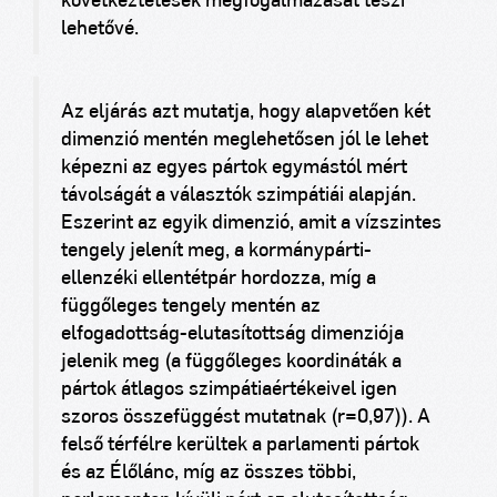
következtetések megfogalmazását teszi
lehetővé.
Az eljárás azt mutatja, hogy alapvetően két
dimenzió mentén meglehetősen jól le lehet
képezni az egyes pártok egymástól mért
távolságát a választók szimpátiái alapján.
Eszerint az egyik dimenzió, amit a vízszintes
tengely jelenít meg, a kormánypárti-
ellenzéki ellentétpár hordozza, míg a
függőleges tengely mentén az
elfogadottság-elutasítottság dimenziója
jelenik meg (a függőleges koordináták a
pártok átlagos szimpátiaértékeivel igen
szoros összefüggést mutatnak (r=0,97)). A
felső térfélre kerültek a parlamenti pártok
és az Élőlánc, míg az összes többi,