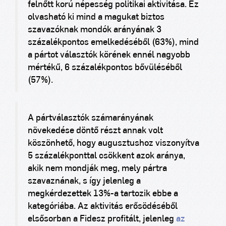
felnőtt korú népesség politikai aktivitása. Ez
olvasható ki mind a magukat biztos
szavazóknak mondók arányának 3
százalékpontos emelkedéséből (63%), mind
a pártot választók körének ennél nagyobb
mértékű, 6 százalékpontos bővüléséből
(57%).
A pártválasztók számarányának
növekedése döntő részt annak volt
köszönhető, hogy augusztushoz viszonyítva
5 százalékponttal csökkent azok aránya,
akik nem mondják meg, mely pártra
szavaznának, s így jelenleg a
megkérdezettek 13%-a tartozik ebbe a
kategóriába. Az aktivitás erősödéséből
elsősorban a Fidesz profitált, jelenleg
az