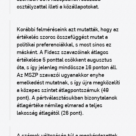
osztályzattal illeti a közállapotokat.
Korábbi felméréseink azt mutatták, hogy az
értékelés szoros összefüggést mutat a
politikai preferenciákkal, s most sincs ez
másként. A Fidesz szavazóinak átlagos
értékelése 5 ponttal csökkent augusztus
óta, s így jelenleg mindössze 16 ponton áll.
Az MSZP szavazói ugyanakkor enyhe
emelkedést mutatnak, s így újra megközelíti
a közepes szintet átlagpontszámuk (49
pont). A pártválasztásukban bizonytalanok
átlagértéke némileg elmarad a teljes
lakosság átlagától (26 pont).