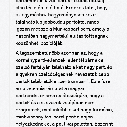
parlamenten kívüli párt az elutasítottság
alsó térfelén található. Érdekes látni, hogy
az egymáshoz hagyományosan közel
található kis jobboldali pártoktól nincs
igazán messze a Munkáspárt sem, amely a
hasonlóan nagymértékű elutasítottságnak
köszönheti pozícióját.
A legszembetűnőbb azonban az, hogy a
kormánypárti-ellenzéki ellentétpárnak a
szélső fertályán található a két nagy párt, és
a gyakran szélsőségesnek nevezett kisebb
pártok találhatók a „centrumban”. Ez a fura
ambivalencia rámutat a magyar
pártrendszer ama sajátosságára, hogy a
pártok és a szavazók valójában nem
programok, mint inkább a két nagy formáció,
mint viszonyítási sarokpont alapján
helyezkednek el a politikai palettán. Eszerint