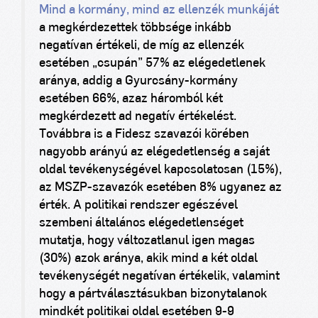
Mind a kormány, mind az ellenzék munkáját
a megkérdezettek többsége inkább
negatívan értékeli, de míg az ellenzék
esetében „csupán” 57% az elégedetlenek
aránya, addig a Gyurcsány-kormány
esetében 66%, azaz háromból két
megkérdezett ad negatív értékelést.
Továbbra is a Fidesz szavazói körében
nagyobb arányú az elégedetlenség a saját
oldal tevékenységével kapcsolatosan (15%),
az MSZP-szavazók esetében 8% ugyanez az
érték. A politikai rendszer egészével
szembeni általános elégedetlenséget
mutatja, hogy változatlanul igen magas
(30%) azok aránya, akik mind a két oldal
tevékenységét negatívan értékelik, valamint
hogy a pártválasztásukban bizonytalanok
mindkét politikai oldal esetében 9-9