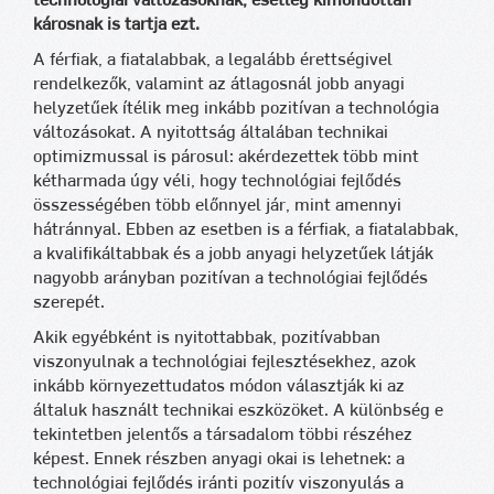
technológiai változásoknak, esetleg kimondottan
károsnak is tartja ezt.
A férfiak, a fiatalabbak, a legalább érettségivel
rendelkezők, valamint az átlagosnál jobb anyagi
helyzetűek ítélik meg inkább pozitívan a technológia
változásokat. A nyitottság általában technikai
optimizmussal is párosul: akérdezettek több mint
kétharmada úgy véli, hogy technológiai fejlődés
összességében több előnnyel jár, mint amennyi
hátránnyal. Ebben az esetben is a férfiak, a fiatalabbak,
a kvalifikáltabbak és a jobb anyagi helyzetűek látják
nagyobb arányban pozitívan a technológiai fejlődés
szerepét.
Akik egyébként is nyitottabbak, pozitívabban
viszonyulnak a technológiai fejlesztésekhez, azok
inkább környezettudatos módon választják ki az
általuk használt technikai eszközöket. A különbség e
tekintetben jelentős a társadalom többi részéhez
képest. Ennek részben anyagi okai is lehetnek: a
technológiai fejlődés iránti pozitív viszonyulás a