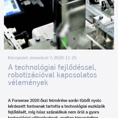
Környezet, innováció \\ 2020-11-25
A technológiai fejlődéssel,
robotizációval kapcsolatos
vélemények
A Forsense 2020 őszi felmérése során tízből nyolc
kérdezett fontosnak tartotta a technológiai eszközök
fejlődését, míg húsz százalékuk nem örül a gyors