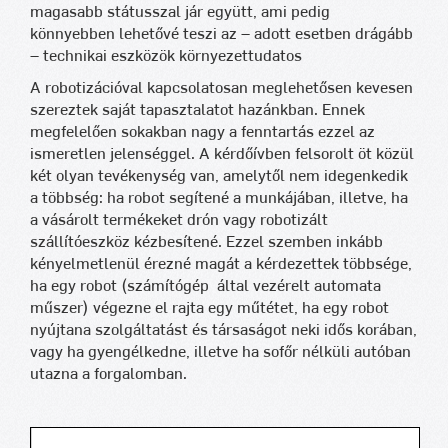
magasabb státusszal jár együtt, ami pedig
könnyebben lehetővé teszi az – adott esetben drágább
– technikai eszközök környezettudatos
A robotizációval kapcsolatosan meglehetősen kevesen
szereztek saját tapasztalatot hazánkban. Ennek
megfelelően sokakban nagy a fenntartás ezzel az
ismeretlen jelenséggel. A kérdőívben felsorolt öt közül
két olyan tevékenység van, amelytől nem idegenkedik
a többség: ha robot segítené a munkájában, illetve, ha
a vásárolt termékeket drón vagy robotizált
szállítóeszköz kézbesítené. Ezzel szemben inkább
kényelmetlenül érezné magát a kérdezettek többsége,
ha egy robot (számítógép által vezérelt automata
műszer) végezne el rajta egy műtétet, ha egy robot
nyújtana szolgáltatást és társaságot neki idős korában,
vagy ha gyengélkedne, illetve ha sofőr nélküli autóban
utazna a forgalomban.