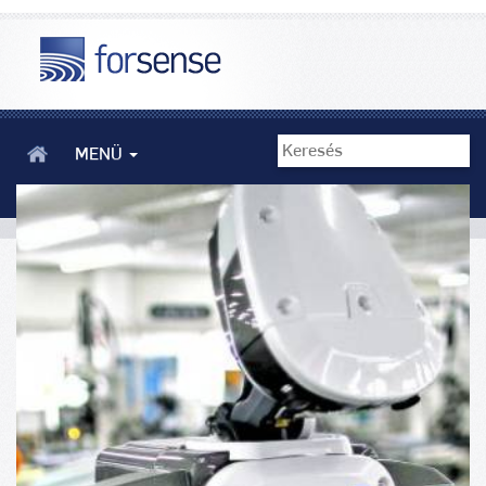
MENÜ
A technológiai fejlődéssel, robotizációval kapcsolatos
vélemények - Forsense