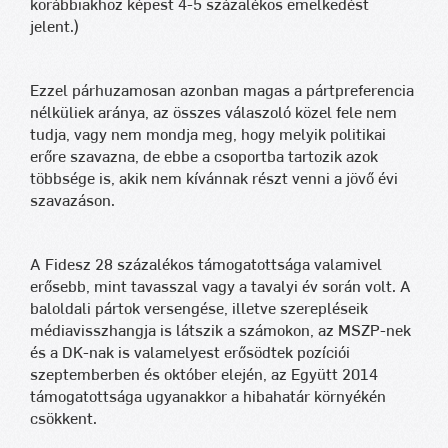
korábbiakhoz képest 4-5 százalékos emelkedést
jelent.)
Ezzel párhuzamosan azonban magas a pártpreferencia
nélküliek aránya, az összes válaszoló közel fele nem
tudja, vagy nem mondja meg, hogy melyik politikai
erőre szavazna, de ebbe a csoportba tartozik azok
többsége is, akik nem kívánnak részt venni a jövő évi
szavazáson.
A Fidesz 28 százalékos támogatottsága valamivel
erősebb, mint tavasszal vagy a tavalyi év során volt. A
baloldali pártok versengése, illetve szerepléseik
médiavisszhangja is látszik a számokon, az MSZP-nek
és a DK-nak is valamelyest erősödtek pozíciói
szeptemberben és október elején, az Együtt 2014
támogatottsága ugyanakkor a hibahatár környékén
csökkent.