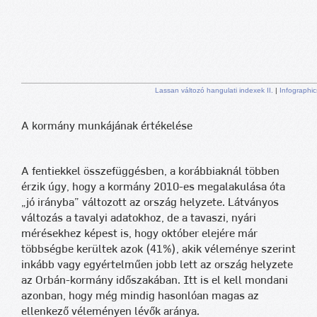
Lassan változó hangulati indexek II.
|
Infographic
A kormány munkájának értékelése
A fentiekkel összefüggésben, a korábbiaknál többen
érzik úgy, hogy a kormány 2010-es megalakulása óta
„jó irányba” változott az ország helyzete. Látványos
változás a tavalyi adatokhoz, de a tavaszi, nyári
mérésekhez képest is, hogy október elejére már
többségbe kerültek azok (41%), akik véleménye szerint
inkább vagy egyértelműen jobb lett az ország helyzete
az Orbán-kormány időszakában. Itt is el kell mondani
azonban, hogy még mindig hasonlóan magas az
ellenkező véleményen lévők aránya.