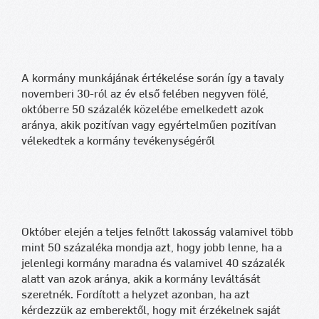
A kormány munkájának értékelése során így a tavaly
novemberi 30-ról az év első felében negyven fölé,
októberre 50 százalék közelébe emelkedett azok
aránya, akik pozitívan vagy egyértelműen pozitívan
vélekedtek a kormány tevékenységéről
Október elején a teljes felnőtt lakosság valamivel több
mint 50 százaléka mondja azt, hogy jobb lenne, ha a
jelenlegi kormány maradna és valamivel 40 százalék
alatt van azok aránya, akik a kormány leváltását
szeretnék. Fordított a helyzet azonban, ha azt
kérdezzük az emberektől, hogy mit érzékelnek saját