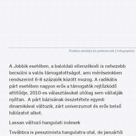
Politikai aktivitás és preferenciák
|
Infographics
A Jobbik esetében, a baloldali ellenzéknél is nehezebb
becsülni a valós támogatottságot, ami méréseinkben
rendszerint 6-8 százalék között mozog. A radikális
párt esetében nagyon erős a támogatók rejtőzködő
attitűdje, 2010-es választásukat utólag sem vállalják
nyíltan. A párt bázisának összetétele egyedi
dinamikával változik, zárt univerzumot és erős belső
hálózatot alkot.
Lassan változó hangulati indexek
Továbbra is pesszimista hangulatra utal, de januártól