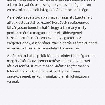
a kormánnyal és az ország helyzetével elégedetlen
választói csoportok integrálására lenne szüksége.
Az értékvizsgálatok alkalmával használt (Inglehart
által kidolgozott) egyszerű kérdések segítségével
látványosan bemutatható, hogy a kormány mely
pontokon érzi a magyar emberek többségének
rezdüléseit és miért van az, hogy egyelőre az
elégedetlenek, a kiábrándultak jelentős száma ellenére
is határozott és erős társadalmi bázissal bír.
Az ábrán látható opciók közül a relatív többség a rend
megőrzését és az áremelkedések elleni küzdelmet
látja elsőként, illetve másodikként a legfontosabb
feladatnak, ezek a feladatok pedig a kormány
cselekvésének és kommunikációjának fókuszában
vannak.