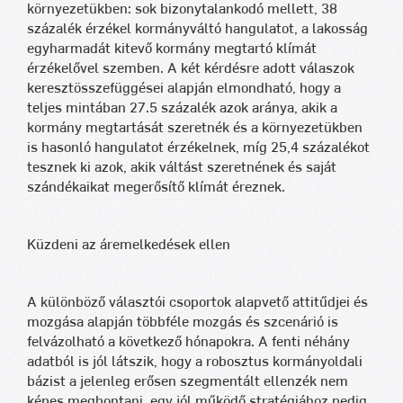
környezetükben: sok bizonytalankodó mellett, 38
százalék érzékel kormányváltó hangulatot, a lakosság
egyharmadát kitevő kormány megtartó klímát
érzékelővel szemben. A két kérdésre adott válaszok
keresztösszefüggései alapján elmondható, hogy a
teljes mintában 27.5 százalék azok aránya, akik a
kormány megtartását szeretnék és a környezetükben
is hasonló hangulatot érzékelnek, míg 25,4 százalékot
tesznek ki azok, akik váltást szeretnének és saját
szándékaikat megerősítő klímát éreznek.
Küzdeni az áremelkedések ellen
A különböző választói csoportok alapvető attitűdjei és
mozgása alapján többféle mozgás és szcenárió is
felvázolható a következő hónapokra. A fenti néhány
adatból is jól látszik, hogy a robosztus kormányoldali
bázist a jelenleg erősen szegmentált ellenzék nem
képes megbontani, egy jól működő stratégiához pedig