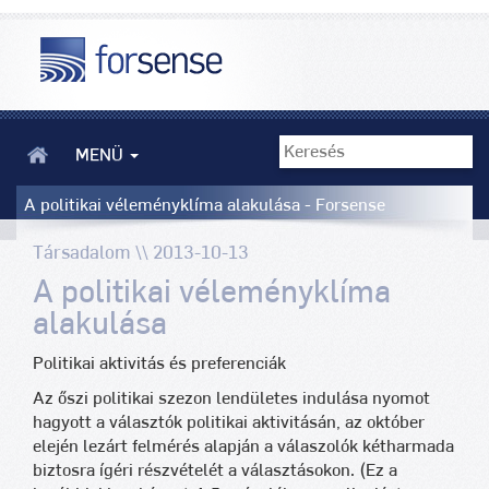
MENÜ
A politikai véleményklíma alakulása - Forsense
Társadalom \\ 2013-10-13
A politikai véleményklíma
alakulása
Politikai aktivitás és preferenciák
Az őszi politikai szezon lendületes indulása nyomot
hagyott a választók politikai aktivitásán, az október
elején lezárt felmérés alapján a válaszolók kétharmada
biztosra ígéri részvételét a választásokon. (Ez a