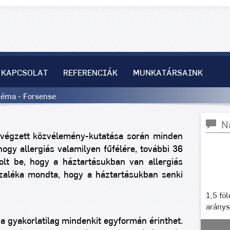
KAPCSOLAT
REFERENCIÁK
MUNKATÁRSAINK
bléma - Forsense
N
végzett közvélemény-kutatása során minden
 hogy allergiás valamilyen fűfélére, további 36
olt be, hogy a háztartásukban van allergiás
zaléka mondta, hogy a háztartásukban senki
1,5 fö
arány
ia gyakorlatilag mindenkit egyformán érinthet.