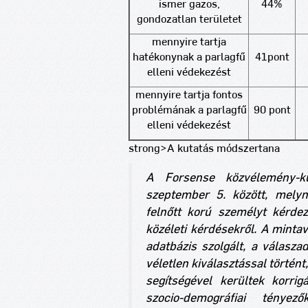
ismer gazos,
44%
gondozatlan területet
mennyire tartja
hatékonynak a parlagfű
41pont
elleni védekezést
mennyire tartja fontos
problémának a parlagfű
90 pont
elleni védekezést
strong>A kutatás módszertana
A Forsense közvélemény-k
szeptember 5. között, melyn
felnőtt korú személyt kérdez
közéleti kérdésekről. A mintav
adatbázis szolgált, a válasz
véletlen kiválasztással történt
segítségével kerültek korri
szocio-demográfiai ténye