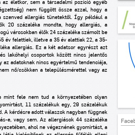
 az életkor, sem a társadalmi pozíció egyéb
végzettség) nem függött össze azzal, hogy a
szenved allergiás tünetektől. Így például a
ők 20 százaléka mondta, hogy allergiás, a
ogú városokban élők 24 százaléka számolt be
55 év felettiek, illetve a 35 év alattiak
22, a
35-
éka allergiás. Ez a két adatsor egyrészt azt
 és lakóhelyi csoportok között nincs jelentős
gy az adatoknak nincs egyértelmű tendenciája,
 nem nő/csökken a településmérettel vagy az
b mint fele nem tud a környezetében olyan
yomirtást, 11 százalékuk egy, 29 százalékuk
tud. A kérdésre adott válaszok nagyban függnek
giás-e, vagy sem. Az allergiások 44 százaléka
Face
rnyezetében, ahol ne végeznének gyomirtást, a