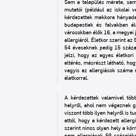
Sem a település mérete, sem
mutatói (például az iskolai 
kérdezettek mekkora hányada 
budapestiek és falvakban él
városokban élők
16, a
megyei j
allergiáról. Életkor szerint az 
54 éveseknek pedig 15 százal
jelzi, hogy az egyes életkori
eltérés, másrészt látható, ho
vagyis az allergiások száma
életkorral.
A kérdezettek valamivel töb
helyről, ahol nem végeznek g
viszont több ilyen helyről is 
attól, hogy a kérdezett aller
szerint nincs olyan hely a kö