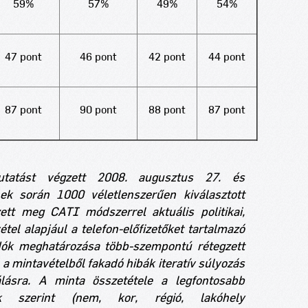
59%
57%
49%
54%
47 pont
46 pont
42 pont
44 pont
87 pont
90 pont
88 pont
87 pont
utatást végzett 2008. augusztus 27. és
ek során 1000 véletlenszerűen kiválasztott
ett meg CATI módszerrel aktuális politikai,
étel alapjául a telefon-előfizetőket tartalmazó
adók meghatározása több-szempontú rétegzett
, a mintavételből fakadó hibák iteratív súlyozás
gálásra. A minta összetétele a legfontosabb
zők szerint (nem, kor, régió, lakóhely