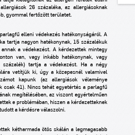
látja kielégítőnek az allergén fűfélék elleni
llergiások 26 százaléka, az allergiásoknak
b, gyommal fertőzött területet.
arlagfű elleni védekezés hatékonyságáról. A
ka tartja nagyon hatékonynak, 15 százalékuk
a annak a védekezést. A kérdezettek mintegy
onton van, vagy inkább hatékonynak, vagy
 százalék) tartja a védekezést. Ha a négy
lára vetítjük ki, úgy a közepesnél valamivel
számot kapunk (az allergiások véleménye
 csak 41). Nincs tehát egyetértés a parlagfű
ának megítélésében, az viszont egyértelműen
tettek e problémában, hiszen a kérdezetteknek
dott a kérdésre válaszolni.
ezettek kétharmada ötös skálán a legmagasabb