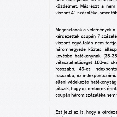
nem allergiások 59 százaléka 
küzdelmet. Másrészt a nem a
viszont 41 százaléka ismer töb
Megoszlanak a vélemények a p
kérdezettek csupán 7 százalé
viszont egyáltalán nem tartj
háromnegyede köztes állásp
kevésbé hatékonynak (38-38
válaszlehetőséget 100-as ská
rosszabb, 46-os indexpont
rosszabb, az indexpontszámuk
elleni védekezés hatékonyság
látszik, hogy az emberek érin
csupán három százaléka nem tu
Ezt jelzi az is, hogy a kérd