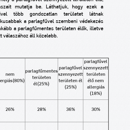
szait mutatja be. Láthatjuk, hogy ezek a
ivel több gondozatlan területet látnak
tikusabbak a parlagfűvel szembeni védekezés
nkább a parlagfűmentes területen élők, illetve
tt válaszához áll közelebb.
parlagfűvel
parlagfűvel
szennyezett
parlagfűmentes
nem
szennyezett
területen
területen
lergiás
(80%)
területen él
élő nem
él
(25%)
(25%)
allergiás
(18%)
26%
28%
36%
30%