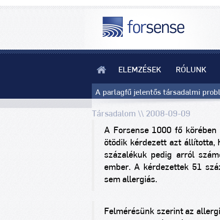
ELEMZÉSEK
RÓLUNK
A parlagfű jelentős társadalmi pro
Társadalom \\ 2008-09-09
A Forsense 1000 fő körében 
ötödik kérdezett azt állította,
százalékuk pedig arról szám
ember. A kérdezettek 51 szá
sem allergiás.
Felmérésünk szerint az allerg