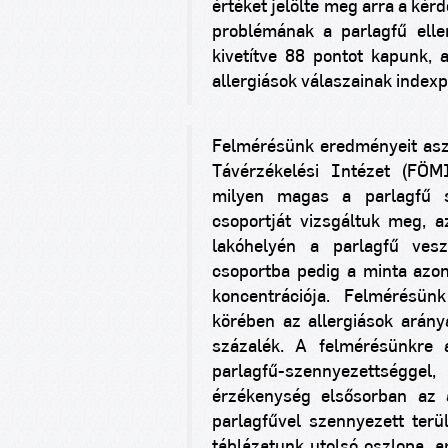
értéket jelölte meg arra a kér
problémának a parlagfű elle
kivetítve 88 pontot kapunk, 
allergiások válaszainak index
Felmérésünk eredményeit asze
Távérzékelési Intézet (FÖMI
milyen magas a parlagfű s
csoportját vizsgáltuk meg, a
lakóhelyén a parlagfű vesz
csoportba pedig a minta azo
koncentrációja.
Felmérésünk
körében az allergiások arán
százalék. A felmérésünkre 
parlagfű-szennyezettséggel,
érzékenység elsősorban az a
parlagfűvel szennyezett terül
táblázatunk utolsó oszlopa, a