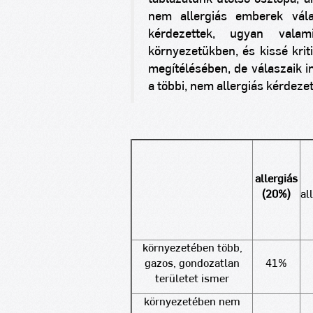
nem allergiás emberek vála
kérdezettek, ugyan valam
környezetükben, és kissé kri
megítélésében, de válaszaik i
a többi, nem allergiás kérdeze
allergiás
(20%)
al
környezetében több,
gazos,
gondozatlan
41%
területet ismer
környezetében nem