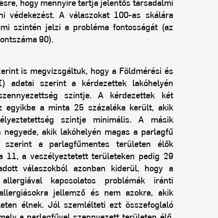
désre, hogy mennyire tartja jelentős társadalmi
ni védekezést. A válaszokat 100-as skálára
ami szintén jelzi a probléma fontosságát (az
pontszáma 90).
rint is megvizsgáltuk, hogy a Földmérési és
) adatai szerint a kérdezettek lakóhelyén
zennyezettség szintje. A kérdezettek két
z egyikbe a minta 25 százaléka került, akik
élyeztetettség szintje minimális. A másik
n negyede, akik lakóhelyén magas a parlagfű
 szerint a parlagfűmentes területen élők
ya
11, a
veszélyeztetett területeken pedig 29
adott válaszokból azonban kiderül, hogy a
 allergiával kapcsolatos problémák iránti
llergiásokra jellemző és nem azokra, akik
eten élnek. Jól szemlélteti ezt összefoglaló
mely a parlagfűvel szennyezett területen élő,