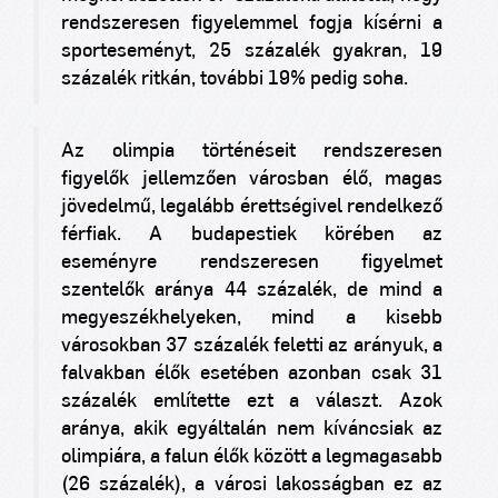
rendszeresen figyelemmel fogja kísérni a
sporteseményt, 25 százalék gyakran, 19
százalék ritkán, további 19% pedig soha.
Az olimpia történéseit rendszeresen
figyelők jellemzően városban élő, magas
jövedelmű, legalább érettségivel rendelkező
férfiak. A budapestiek körében az
eseményre rendszeresen figyelmet
szentelők aránya 44 százalék, de mind a
megyeszékhelyeken, mind a kisebb
városokban 37 százalék feletti az arányuk, a
falvakban élők esetében azonban csak 31
százalék említette ezt a választ. Azok
aránya, akik egyáltalán nem kíváncsiak az
olimpiára, a falun élők között a legmagasabb
(26 százalék), a városi lakosságban ez az