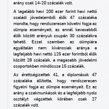
arány csak 14-20 százalék volt.
A legalább havi 200 ezer forint havi nettó
családi jövedelemből élők 47 százaléka
mondta, hogy rendszeresen követni fogja az
olimpia eseményeit, az ennél kevesebből
élők között arányuk csupán 30 százalékra
tehető. Ezzel szemben az olimpiára
egyáltalán nem kíváncsiak aránya a
legfeljebb havi nettó 125 ezer forintból élők
között 28 százalék, a magasabb jövedelmi
csoportokban mindössze 15 százalék.
Az érettségizettek
41, a
diplomások 47
százaléka állította, hogy rendszeresen
figyelni fogja az olimpia eseményeit. Ez az
arány a szakmunkások és a legfeljebb nyolc
osztályt végzettek körében csak 27
százalék volt.