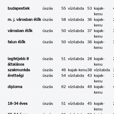
budapestiek
úszás
55
vízilabda
53
kajak-
kenu
m. j. városban élők
úszás
58
vízilabda
36
kajak-
kenu
városban élők
úszás
50
vízilabda
37
kajak-
kenu
falun élők
úszás
50
vízilabda
36
kajak-
kenu
legfeljebb 8
úszás
51
vízilabda
28
kajak-
általános
kenu
szakmunkás
úszás
46
kajak-kenu
38
vízilabda
érettségi
úszás
54
vízilabda
43
kajak-
kenu
diploma
úszás
62
vízilabda
49
kajak-
kenu
18-34 éves
úszás
51
vízilabda
45
kajak-
kenu