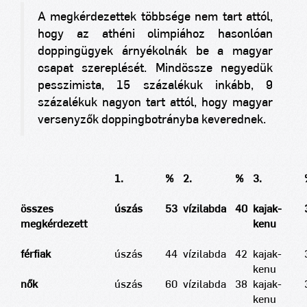
A megkérdezettek többsége nem tart attól,
hogy az athéni olimpiához hasonlóan
doppingügyek árnyékolnák be a magyar
csapat szereplését. Mindössze negyedük
pesszimista, 15 százalékuk inkább, 9
százalékuk nagyon tart attól, hogy magyar
versenyzők doppingbotrányba keverednek.
1.
%
2.
%
3.
összes
úszás
53
vízilabda
40
kajak-
megkérdezett
kenu
férfiak
úszás
44
vízilabda
42
kajak-
kenu
nők
úszás
60
vízilabda
38
kajak-
kenu