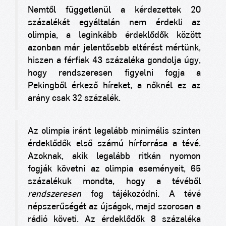
Nemtől függetlenül a kérdezettek 20
százalékát egyáltalán nem érdekli az
olimpia, a leginkább érdeklődők között
azonban már jelentősebb eltérést mértünk,
hiszen a férfiak 43 százaléka gondolja úgy,
hogy rendszeresen figyelni fogja a
Pekingből érkező híreket, a nőknél ez az
arány csak 32 százalék.
Az olimpia iránt legalább minimális szinten
érdeklődők első számú hírforrása a tévé.
Azoknak, akik legalább ritkán nyomon
fogják követni az olimpia eseményeit, 65
százalékuk mondta, hogy a tévéből
rendszeresen
fog tájékozódni. A tévé
népszerűségét az újságok, majd szorosan a
rádió követi. Az érdeklődők 8 százaléka