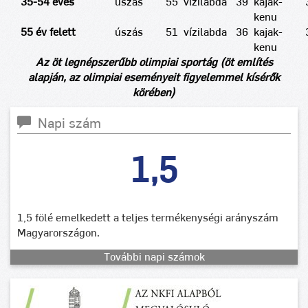
35-54 éves
úszás
55
vízilabda
39
kajak-
kenu
55 év felett
úszás
51
vízilabda
36
kajak-
kenu
Az öt legnépszerűbb olimpiai sportág (öt említés
alapján, az olimpiai eseményeit figyelemmel kísérők
körében)
Napi szám
1,5
1,5 fölé emelkedett a teljes termékenységi arányszám
Magyarországon.
További napi számok