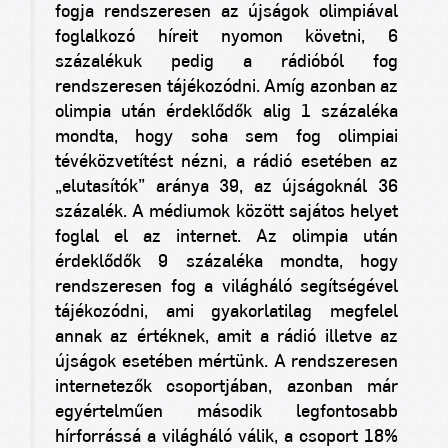
fogja rendszeresen az újságok olimpiával
foglalkozó híreit nyomon követni, 6
százalékuk pedig a rádióból fog
rendszeresen tájékozódni. Amíg azonban az
olimpia után érdeklődők alig 1 százaléka
mondta, hogy soha sem fog olimpiai
tévéközvetítést nézni, a rádió esetében az
„elutasítók” aránya 39, az újságoknál 36
százalék. A médiumok között sajátos helyet
foglal el az internet. Az olimpia után
érdeklődők 9 százaléka mondta, hogy
rendszeresen fog a világháló segítségével
tájékozódni, ami gyakorlatilag megfelel
annak az értéknek, amit a rádió illetve az
újságok esetében mértünk. A rendszeresen
internetezők csoportjában, azonban már
egyértelműen második legfontosabb
hírforrássá a világháló válik, a csoport 18%