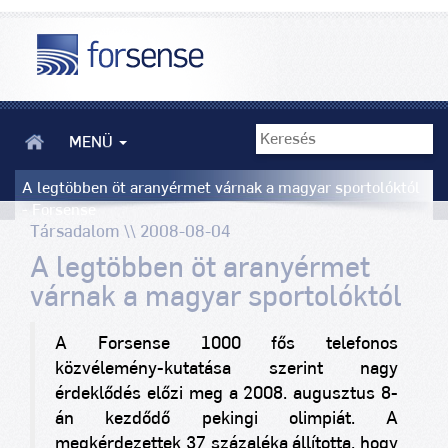
MENÜ
A legtöbben öt aranyérmet várnak a magyar sportolóktól
- Forsense
Társadalom \\ 2008-08-04
A legtöbben öt aranyérmet
várnak a magyar sportolóktól
A Forsense 1000 fős telefonos
közvélemény-kutatása szerint nagy
érdeklődés előzi meg a 2008. augusztus 8-
án kezdődő pekingi olimpiát. A
megkérdezettek 37 százaléka állította, hogy