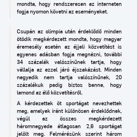
mondta, hogy rendszeresen az interneten
fogja nyomon követni az eseményeket.
Csupán az olimpia után érdeklődő minden
ötödik megkérdezett mondta, hogy magyar
éremesély esetén az éjjeli közvetítést is
egyenes adásban fogja megnézni, további
34 százalék valószínűnek tartja, hogy
vállalja az ezzel járó éjszakázást. Minden
negyedik nem tartja valószínűnek, 20
százalékuk pedig biztos benne, hogy
lemond az élő közvetítésről.
A kérdezettek öt sportágat nevezhettek
meg, amelyek iránt különösen érdeklődnek,
végül az összes megkérdezett
háromnegyede átlagosan 2,6 sportágat
jelölt meg. Felmérésünk szerint három