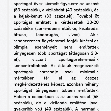
sportágat övez kiemelt figyelem: az úszást
(53 százalék), a vízilabdát (40 százalék), és
a kajak-kenut (33 százalék). További öt
sportágat említett a kérdezettek 10-20
százaléka (sorrendben: atlétika, kézilabda,
öttusa, labdarúgás, vívás). Akik
rendszeresen figyelemmel fogják kísérni az
olimpia eseményeit nem említettek
lényegesen több sportágat (átlagosan 2,8-
at), viszont sportágpreferenciáik
koncentráltabbak. Az általuk megnevezett
sportágak sorrendje csak minimális
mértékben tér el az összes
megkérdezettéhez képest, azonban néhány
sportágat lényegesen többen említettek.
Ebben a csoportban is az úszás vezet (55
százalék), de a vízilabda említése jóval
gyakoribb volt (49 százalék). A harmadik