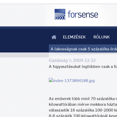
ELEMZÉSEK
RÓLUNK
A lakosságnak csak 5 százaléka érdek
Gazdaság \\ 2009-12-22
A fogyasztásukat legtöbben csak a fi
Az emberek több mint 70 százaléka
kilowattórában mérve mekkora háztar
válaszadók 16 százaléka 100-2000 k
6-6 százalék 100 kilowattóránál keve