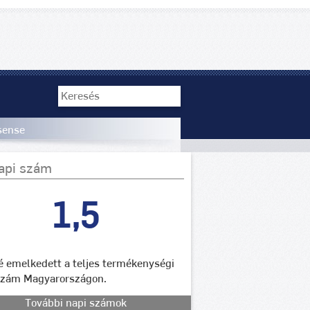
rsense
api szám
1,5
lé emelkedett a teljes termékenységi
szám Magyarországon.
További napi számok