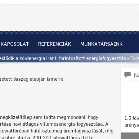
KAPCSOLAT
REFERENCIÁK
MUNKATÁRSAINK
lődik a zöldenergia iránt, forintosított energiafogyasztás - Fo
N
zetett összeg alapján ismerik
 megközelítőleg sem tudta megmondani, hogy
1,5 fö
tása havi átlagos villamosenergia-fogyasztása. A
arány
ilowattórában határozta meg áramfogyasztását, míg
sebbre, illetve 200-300 kilowattórára tette