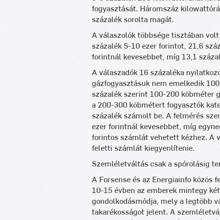
fogyasztását. Háromszáz kilowattór
százalék sorolta magát.
A válaszolók többsége tisztában volt 
százalék 5-10 ezer forintot, 21,6 szá
forintnál kevesebbet, míg 13,1 százalé
A válaszadók 16 százaléka nyilatkozo
gázfogyasztásuk nem emelkedik 100 k
százalék szerint 100-200 köbméter g
a 200-300 köbmétert fogyasztók kateg
százalék számolt be. A felmérés sze
ezer forintnál kevesebbet, míg egyne
forintos számlát vehetett kézhez. A 
feletti számlát kiegyenlítenie.
Szemléletváltás csak a spórolásig te
A Forsense és az Energiainfo közös f
10-15 évben az emberek mintegy két
gondolkodásmódja, mely a legtöbb vál
takarékosságot jelent. A szemléletvá