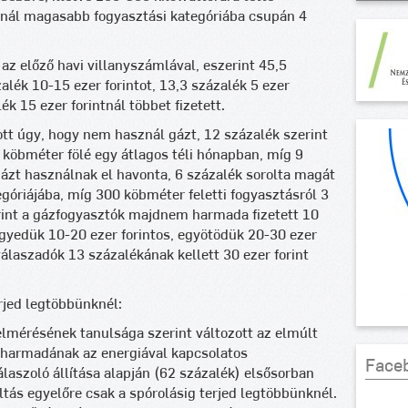
ánál magasabb fogyasztási kategóriába csupán 4
az előző havi villanyszámlával, eszerint 45,5
zalék 10-15 ezer forintot, 13,3 százalék 5 ezer
k 15 ezer forintnál többet fizetett.
tt úgy, hogy nem használ gázt, 12 százalék szerint
öbméter fölé egy átlagos téli hónapban, míg 9
ázt használnak el havonta, 6 százalék sorolta magát
óriájába, míg 300 köbméter feletti fogyasztásról 3
rint a gázfogyasztók majdnem harmada fizetett 10
gyedük 10-20 ezer forintos, egyötödük 20-30 ezer
válaszadók 13 százalékának kellett 30 ezer forint
rjed legtöbbünknél:
elmérésének tanulsága szerint változott az elmúlt
harmadának az energiával kapcsolatos
Face
aszoló állítása alapján (62 százalék) elsősorban
ltás egyelőre csak a spórolásig terjed legtöbbünknél.