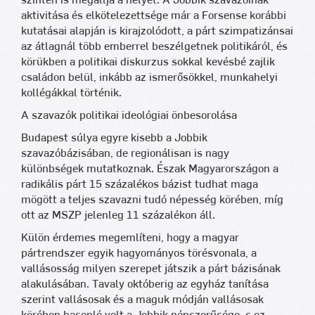
szinten is megállja a helyét. A Jobbik szavazóinak
aktivitása és elkötelezettsége már a Forsense korábbi
kutatásai alapján is kirajzolódott, a párt szimpatizánsai
az átlagnál több emberrel beszélgetnek politikáról, és
körükben a politikai diskurzus sokkal kevésbé zajlik
családon belül, inkább az ismerősökkel, munkahelyi
kollégákkal történik.
A szavazók politikai ideológiai önbesorolása
Budapest súlya egyre kisebb a Jobbik
szavazóbázisában, de regionálisan is nagy
különbségek mutatkoznak. Észak Magyarországon a
radikális párt 15 százalékos bázist tudhat maga
mögött a teljes szavazni tudó népesség körében, míg
ott az MSZP jelenleg 11 százalékon áll.
Külön érdemes megemlíteni, hogy a magyar
pártrendszer egyik hagyományos törésvonala, a
vallásosság milyen szerepet játszik a párt bázisának
alakulásában. Tavaly októberig az egyház tanítása
szerint vallásosak és a maguk módján vallásosak