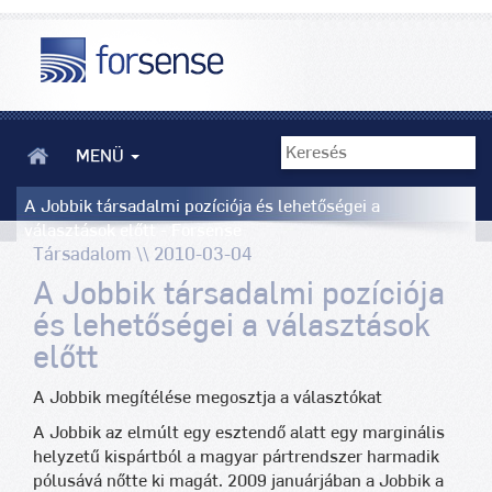
MENÜ
A Jobbik társadalmi pozíciója és lehetőségei a
választások előtt - Forsense
Társadalom \\ 2010-03-04
A Jobbik társadalmi pozíciója
és lehetőségei a választások
előtt
A Jobbik megítélése megosztja a választókat
A Jobbik az elmúlt egy esztendő alatt egy marginális
helyzetű kispártból a magyar pártrendszer harmadik
pólusává nőtte ki magát. 2009 januárjában a Jobbik a