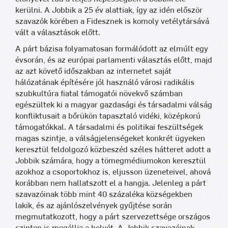
kerülni. A Jobbik a 25 év alattiak, így az idén először
szavazók körében a Fidesznek is komoly vetélytársává
vált a választások előtt.
A párt bázisa folyamatosan formálódott az elmúlt egy
évsorán, és az európai parlamenti választás előtt, majd
az azt követő időszakban az internetet saját
hálózatának építésére jól használó városi radikális
szubkultúra fiatal támogatói növekvő számban
egészültek ki a magyar gazdasági és társadalmi válság
konfliktusait a bőrükön tapasztaló vidéki, középkorú
támogatókkal. A társadalmi és politikai feszültségek
magas szintje, a válságjelenségeket konkrét ügyeken
keresztül feldolgozó közbeszéd széles hátteret adott a
Jobbik számára, hogy a tömegmédiumokon keresztül
azokhoz a csoportokhoz is, eljusson üzeneteivel, ahová
korábban nem hallatszott el a hangja. Jelenleg a párt
szavazóinak több mint 40 százaléka községekben
lakik, és az ajánlószelvények gyűjtése során
megmutatkozott, hogy a párt szervezettsége országos