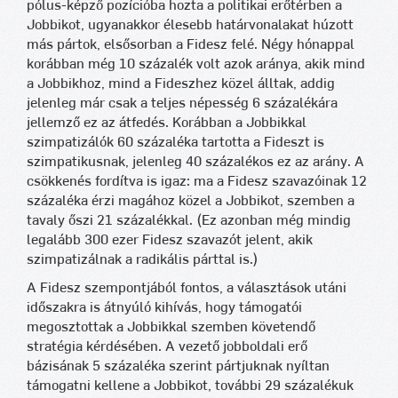
pólus-képző pozícióba hozta a politikai erőtérben a
Jobbikot, ugyanakkor élesebb határvonalakat húzott
más pártok, elsősorban a Fidesz felé. Négy hónappal
korábban még 10 százalék volt azok aránya, akik mind
a Jobbikhoz, mind a Fideszhez közel álltak, addig
jelenleg már csak a teljes népesség 6 százalékára
jellemző ez az átfedés. Korábban a Jobbikkal
szimpatizálók 60 százaléka tartotta a Fideszt is
szimpatikusnak, jelenleg 40 százalékos ez az arány. A
csökkenés fordítva is igaz: ma a Fidesz szavazóinak 12
százaléka érzi magához közel a Jobbikot, szemben a
tavaly őszi 21 százalékkal. (Ez azonban még mindig
legalább 300 ezer Fidesz szavazót jelent, akik
szimpatizálnak a radikális párttal is.)
A Fidesz szempontjából fontos, a választások utáni
időszakra is átnyúló kihívás, hogy támogatói
megosztottak a Jobbikkal szemben követendő
stratégia kérdésében. A vezető jobboldali erő
bázisának 5 százaléka szerint pártjuknak nyíltan
támogatni kellene a Jobbikot, további 29 százalékuk