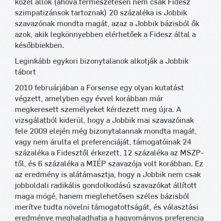
közel állók (ahova természetesen nem csak Fidesz
szimpatizánsok tartoznak) 20 százaléka is Jobbik
szavazónak mondta magát, azaz a Jobbik bázisból ők
azok, akik legkönnyebben elérhetőek a Fidesz által a
későbbiekben.
Leginkább egykori bizonytalanok alkotják a Jobbik
tábort
2010 februárjában a Forsense egy olyan kutatást
végzett, amelyben egy évvel korábban már
megkeresett személyeket kérdezett meg újra. A
vizsgálatból kiderül, hogy a Jobbik mai szavazóinak
fele 2009 elején még bizonytalannak mondta magát,
vagy nem árulta el preferenciáját, támogatóinak 24
százaléka a Fidesztől érkezett, 12 százaléka az MSZP-
től, és 6 százaléka a MIÉP szavazója volt korábban. Ez
az eredmény is alátámasztja, hogy a Jobbik nem csak
jobboldali radikális gondolkodású szavazókat állított
maga mögé, hanem meglehetősen széles bázisból
merítve tudta növelni támogatottságát, és választási
eredménye meghaladhatja a hagyományos preferencia