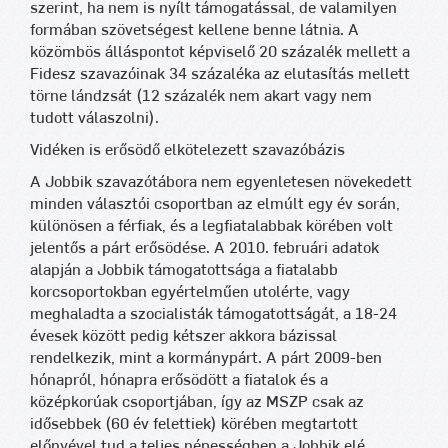
szerint, ha nem is nyílt támogatással, de valamilyen
formában szövetségest kellene benne látnia. A
közömbös álláspontot képviselő 20 százalék mellett a
Fidesz szavazóinak 34 százaléka az elutasítás mellett
törne lándzsát (12 százalék nem akart vagy nem
tudott válaszolni).
Vidéken is erősödő elkötelezett szavazóbázis
A Jobbik szavazótábora nem egyenletesen növekedett
minden választói csoportban az elmúlt egy év során,
különösen a férfiak, és a legfiatalabbak körében volt
jelentős a párt erősödése. A 2010. februári adatok
alapján a Jobbik támogatottsága a fiatalabb
korcsoportokban egyértelműen utolérte, vagy
meghaladta a szocialisták támogatottságát, a 18-24
évesek között pedig kétszer akkora bázissal
rendelkezik, mint a kormánypárt. A párt 2009-ben
hónapról, hónapra erősödött a fiatalok és a
középkorúak csoportjában, így az MSZP csak az
idősebbek (60 év felettiek) körében megtartott
előnyével tud a teljes népességben a Jobbik elé