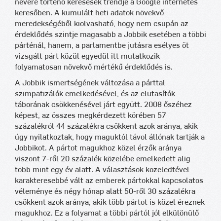
nevére történő keresések trendje a Google internetes
keresőben. A kumulált heti adatok növekvő
meredekségéből kiolvasható, hogy nem csupán az
érdeklődés szintje magasabb a Jobbik esetében a többi
párténál, hanem, a parlamentbe jutásra esélyes öt
vizsgált párt közül egyedül itt mutatkozik
folyamatosan növekvő mértékű érdeklődés is.
A Jobbik ismertségének változása a párttal
szimpatizálók emelkedésével, és az elutasítók
táborának csökkenésével járt együtt. 2008 őszéhez
képest, az összes megkérdezett körében 57
százalékról 44 százalékra csökkent azok aránya, akik
úgy nyilatkoztak, hogy maguktól távol állónak tartják a
Jobbikot. A pártot magukhoz közel érzők aránya
viszont 7-ről 20 százalék közelébe emelkedett alig
több mint egy év alatt. A választások közeledtével
karakteresebbé vált az emberek pártokkal kapcsolatos
véleménye és négy hónap alatt 50-ről 30 százalékra
csökkent azok aránya, akik több pártot is közel éreznek
magukhoz. Ez a folyamat a többi pártól jól elkülönülő