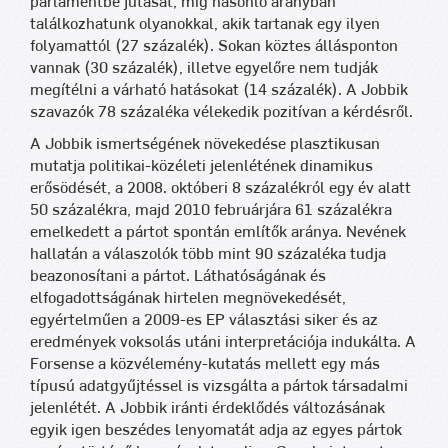
parlamentbe jutását, míg hasonló arányban
találkozhatunk olyanokkal, akik tartanak egy ilyen
folyamattól (27 százalék). Sokan köztes állásponton
vannak (30 százalék), illetve egyelőre nem tudják
megítélni a várható hatásokat (14 százalék). A Jobbik
szavazók 78 százaléka vélekedik pozitívan a kérdésről.
A Jobbik ismertségének növekedése plasztikusan
mutatja politikai-közéleti jelenlétének dinamikus
erősödését, a 2008. októberi 8 százalékról egy év alatt
50 százalékra, majd 2010 februárjára 61 százalékra
emelkedett a pártot spontán említők aránya. Nevének
hallatán a válaszolók több mint 90 százaléka tudja
beazonosítani a pártot. Láthatóságának és
elfogadottságának hirtelen megnövekedését,
egyértelműen a 2009-es EP választási siker és az
eredmények voksolás utáni interpretációja indukálta. A
Forsense a közvélemény-kutatás mellett egy más
típusú adatgyűjtéssel is vizsgálta a pártok társadalmi
jelenlétét. A Jobbik iránti érdeklődés változásának
egyik igen beszédes lenyomatát adja az egyes pártok