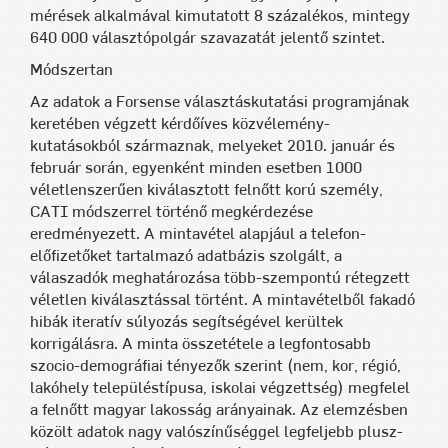
mérések alkalmával kimutatott 8 százalékos, mintegy
640 000 választópolgár szavazatát jelentő szintet.
Módszertan
Az adatok a Forsense választáskutatási programjának
keretében végzett kérdőíves közvélemény-
kutatásokból származnak, melyeket 2010. január és
február során, egyenként minden esetben 1000
véletlenszerűen kiválasztott felnőtt korú személy,
CATI módszerrel történő megkérdezése
eredményezett. A mintavétel alapjául a telefon-
előfizetőket tartalmazó adatbázis szolgált, a
válaszadók meghatározása több-szempontú rétegzett
véletlen kiválasztással történt. A mintavételből fakadó
hibák iteratív súlyozás segítségével kerültek
korrigálásra. A minta összetétele a legfontosabb
szocio-demográfiai tényezők szerint (nem, kor, régió,
lakóhely településtípusa, iskolai végzettség) megfelel
a felnőtt magyar lakosság arányainak. Az elemzésben
közölt adatok nagy valószínűséggel legfeljebb plusz-