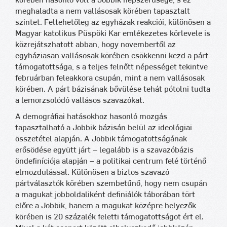
körében hasonló volt a Jobbik népszerűsége, s ez
meghaladta a nem vallásosak körében tapasztalt
szintet. Feltehetőleg az egyházak reakciói, különösen a
Magyar katolikus Püspöki Kar emlékezetes körlevele is
közrejátszhatott abban, hogy novembertől az
egyháziasan vallásosak körében csökkenni kezd a párt
támogatottsága, s a teljes felnőtt népességet tekintve
februárban feleakkora csupán, mint a nem vallásosak
körében. A párt bázisának bővülése tehát pótolni tudta
a lemorzsolódó vallásos szavazókat.
A demográfiai hatásokhoz hasonló mozgás
tapasztalható a Jobbik bázisán belül az ideológiai
összetétel alapján. A Jobbik támogatottságának
erősödése együtt járt – legalább is a szavazóbázis
öndefiníciója alapján – a politikai centrum felé történő
elmozdulással. Különösen a biztos szavazó
pártválasztók körében szembetűnő, hogy nem csupán
a magukat jobboldaliként definiálók táborában tört
előre a Jobbik, hanem a magukat középre helyezők
körében is 20 százalék feletti támogatottságot ért el.