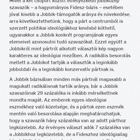
Mivel a két csoport között elhelyezkedő jobbközép
szavazók – a hagyományos Fidesz-bázis – esetében
jóval kisebb a Jobbik-támogatók aránya és növekedése,
arra következtethetünk, hogy a párt a centrumból is
szerzett politikai ideológiákhoz kevésbé köthető,
ugyanakkor a Jobbik konkrét programjának egyes
elemeivel azonosulni tudó szavazókat. Ezzel együtt a
Jobbikról mint pártról alkotott választói kép nagyon
karakteres az ideológiai mezőben. A radikális besorolás
mellett a Jobbikot tartják a választók a leginkább
jobboldali és a leginkább konzervatív pártnak is.
A Jobbik bázisában minden más pártnál magasabb a
magukatl radikálisnak tartók aránya, bár a Jobbik
szavazóinak 29 százaléka is inkább mérsékeltnek
mondta magát. Az emberek egyes ideológiai
eszmékhez való közelsége, és a pártok ezen eszmék
mentén való besorolása alapján meghatározhatjuk,
hogy a szavazók hány százaléka van az adott párthoz
legközelebb. Az érvényes választ adók 7 százaléka van
a Jobbikhoz legközelebb, de a Fideszhez ideológiailag