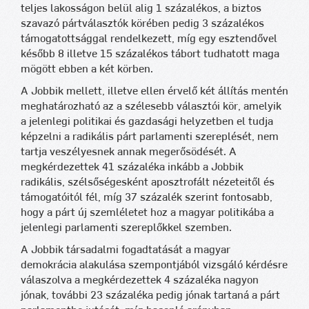
teljes lakosságon belül alig 1 százalékos, a biztos
szavazó pártválasztók körében pedig 3 százalékos
támogatottsággal rendelkezett, míg egy esztendővel
később 8 illetve 15 százalékos tábort tudhatott maga
mögött ebben a két körben.
A Jobbik mellett, illetve ellen érvelő két állítás mentén
meghatározható az a szélesebb választói kör, amelyik
a jelenlegi politikai és gazdasági helyzetben el tudja
képzelni a radikális párt parlamenti szereplését, nem
tartja veszélyesnek annak megerősödését. A
megkérdezettek 41 százaléka inkább a Jobbik
radikális, szélsőségesként aposztrofált nézeteitől és
támogatóitól fél, míg 37 százalék szerint fontosabb,
hogy a párt új szemléletet hoz a magyar politikába a
jelenlegi parlamenti szereplőkkel szemben.
A Jobbik társadalmi fogadtatását a magyar
demokrácia alakulása szempontjából vizsgáló kérdésre
válaszolva a megkérdezettek 4 százaléka nagyon
jónak, további 23 százaléka pedig jónak tartaná a párt