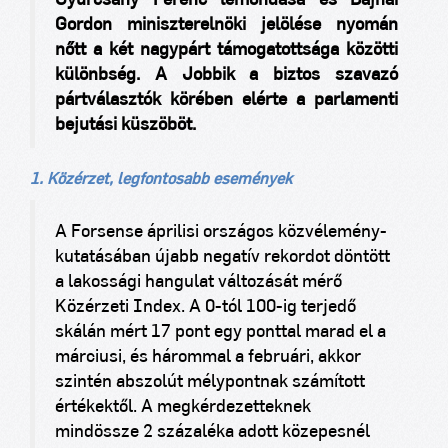
Gyurcsány Ferenc lemondása és Bajnai
Gordon miniszterelnöki jelölése nyomán
nőtt a két nagypárt támogatottsága közötti
különbség. A Jobbik a biztos szavazó
pártválasztók körében elérte a parlamenti
bejutási küszöböt.
1. Közérzet, legfontosabb események
A Forsense áprilisi országos közvélemény-
kutatásában újabb negatív rekordot döntött
a lakossági hangulat változását mérő
Közérzeti Index. A 0-tól 100-ig terjedő
skálán mért 17 pont egy ponttal marad el a
márciusi, és hárommal a februári, akkor
szintén abszolút mélypontnak számított
értékektől. A megkérdezetteknek
mindössze 2 százaléka adott közepesnél