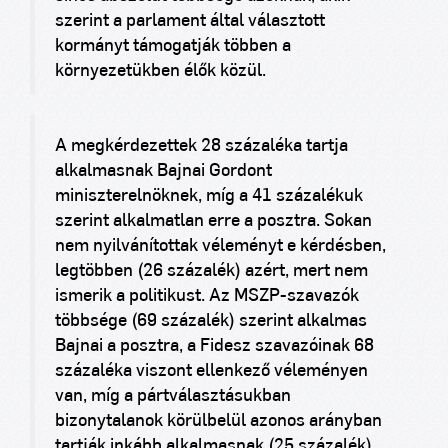
szerint a parlament által választott
kormányt támogatják többen a
környezetükben élők közül.
A megkérdezettek 28 százaléka tartja
alkalmasnak Bajnai Gordont
miniszterelnöknek, míg a 41 százalékuk
szerint alkalmatlan erre a posztra. Sokan
nem nyilvánítottak véleményt e kérdésben,
legtöbben (26 százalék) azért, mert nem
ismerik a politikust. Az MSZP-szavazók
többsége (69 százalék) szerint alkalmas
Bajnai a posztra, a Fidesz szavazóinak 68
százaléka viszont ellenkező véleményen
van, míg a pártválasztásukban
bizonytalanok körülbelül azonos arányban
tartják inkább alkalmasnak (25 százalék)