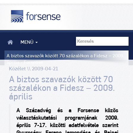
MENÜ
A biztos szavazók között 70 százalékon a Fidesz – 2009.
április - Forsense
Közélet \\ 2009-04-21
A biztos szavazók között 70
százalékon a Fidesz – 2009.
április
A Századvég és a Forsense közös
választáskutatási programjának 2009.
április 7-17. közötti adatfelvétele szerint