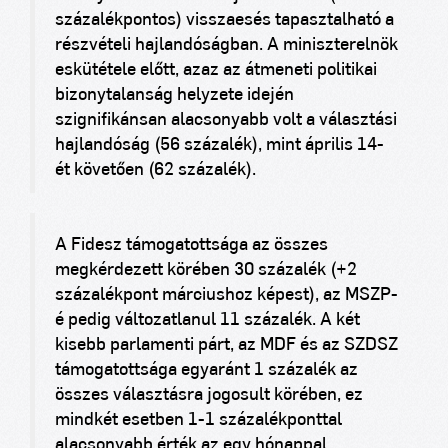
százalékpontos) visszaesés tapasztalható a
részvételi hajlandóságban. A miniszterelnök
eskütétele előtt, azaz az átmeneti politikai
bizonytalanság helyzete idején
szignifikánsan alacsonyabb volt a választási
hajlandóság (56 százalék), mint április 14-
ét követően (62 százalék).
A Fidesz támogatottsága az összes
megkérdezett körében 30 százalék (+2
százalékpont márciushoz képest), az MSZP-
é pedig változatlanul 11 százalék. A két
kisebb parlamenti párt, az MDF és az SZDSZ
támogatottsága egyaránt 1 százalék az
összes választásra jogosult körében, ez
mindkét esetben 1-1 százalékponttal
alacsonyabb érték az egy hónappal