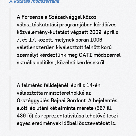
A kutatás módszertana
A Forsense a Századvéggel közös
választáskutatási programjában kérdőíves
közvélemény-kutatást végzett 2009. április
7. és 17. között, melynek során 1006
véletlenszerűen kiválasztott felnőtt korú
személyt kérdeztünk meg CATI módszerrel
aktuális politikai, közéleti kérdésekről.
A felmérés félidejénél, április 14-én
választotta miniszterelnökké az
Országgyűlés Bajnai Gordont. A bejelentés
előtti és utáni két alminta mérete (567 ill.
439 fő) és reprezentativitása lehetővé teszi
egyes eredmények időbeli összevetését is.