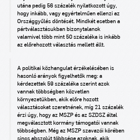
utána pedig 56 százalék nyilatkozott úgy,
hogy inkább, vagy egyértelműen ellenzi az
Országgyűlés döntését. Mindkét esetben a
pártválasztásukban bizonytalanok
valamivel több mint 50 százaléka is
inkább
az előrehozott választás mellett állt.
A politikai közhangulat érzékelésében is
hasonló arányok figyelhetők meg: a
kérdezettek 59 százaléka szerint azok
vannak többségben közvetlen
környezetükben, akik előre hozott
választásokat szeretnének, míg 21 százalék
érzi úgy, hogy az MSZP és az SZDSZ által
megválasztott kormány támogatói vannak
többségben. Még az MSZP szavazói körében
sincs abszolút többsége azoknak, akik