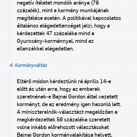
negatív ítéletet mondók aránya (79
százalék), mint a kormány munkájának
megítélése esetén. A politikával kapcsolatos
általános elégedetlenséget jelzi, hogy a
kérdezettek 47 százaléka mind a
Gyurcsány-kormánnyal, mind az
ellenzékkel elégedetlen.
4. Kormányváltás
Eltérő módon kérdeztünk rá április 14-e
előtt és után arra, hogy az emberek
szeretnének-e Bajnai Gordon által vezetett
kormányt, de az eredmény igen hasonló lett.
A miniszterelnök-választást megelőzően a
megkérdezettek 59 százaléka szeretett
volna inkább előrehozott választásokat
Bajnai Gordon kormányalakítása helyett,