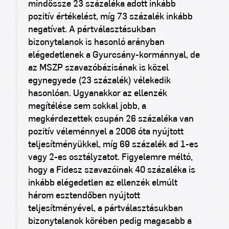
mindössze 23 százaléka adott inkább
pozitív értékelést, míg 73 százalék inkább
negatívat. A pártválasztásukban
bizonytalanok is hasonló arányban
elégedetlenek a Gyurcsány-kormánnyal, de
az MSZP szavazóbázisának is közel
egynegyede (23 százalék) vélekedik
hasonlóan. Ugyanakkor az ellenzék
megítélése sem sokkal jobb, a
megkérdezettek csupán 26 százaléka van
pozitív véleménnyel a 2006 óta nyújtott
teljesítményükkel, míg 69 százalék ad 1-es
vagy 2-es osztályzatot. Figyelemre méltó,
hogy a Fidesz szavazóinak 40 százaléka is
inkább elégedetlen az ellenzék elmúlt
három esztendőben nyújtott
teljesítményével, a pártválasztásukban
bizonytalanok körében pedig magasabb a