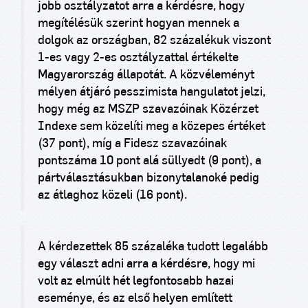
jobb osztályzatot arra a kérdésre, hogy
megítélésük szerint hogyan mennek a
dolgok az országban, 82 százalékuk viszont
1-es vagy 2-es osztályzattal értékelte
Magyarország állapotát. A közvéleményt
mélyen átjáró pesszimista hangulatot jelzi,
hogy még az MSZP szavazóinak Közérzet
Indexe sem közelíti meg a közepes értéket
(37 pont), míg a Fidesz szavazóinak
pontszáma 10 pont alá süllyedt (9 pont), a
pártválasztásukban bizonytalanoké pedig
az átlaghoz közeli (16 pont).
A kérdezettek 85 százaléka tudott legalább
egy választ adni arra a kérdésre, hogy mi
volt az elmúlt hét legfontosabb hazai
eseménye, és az első helyen említett