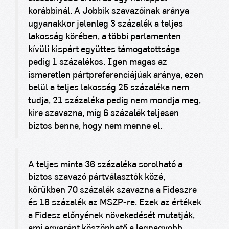
korábbinál. A Jobbik szavazóinak aránya
ugyanakkor jelenleg 3 százalék a teljes
lakosság körében, a többi parlamenten
kívüli kispárt együttes támogatottsága
pedig 1 százalékos. Igen magas az
ismeretlen pártpreferenciájúak aránya, ezen
belül a teljes lakosság 25 százaléka nem
tudja, 21 százaléka pedig nem mondja meg,
kire szavazna, míg 6 százalék teljesen
biztos benne, hogy nem menne el.
A teljes minta 36 százaléka sorolható a
biztos szavazó pártválasztók közé,
körükben 70 százalék szavazna a Fideszre
és 18 százalék az MSZP-re. Ezek az értékek
a Fidesz előnyének növekedését mutatják,
ami egyaránt köszönhető a legnagyobb