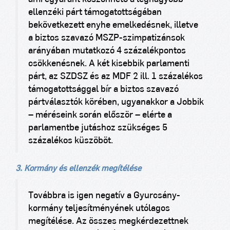
ellenzéki párt támogatottságában
bekövetkezett enyhe emelkedésnek, illetve
a biztos szavazó MSZP-szimpatizánsok
arányában mutatkozó 4 százalékpontos
csökkenésnek. A két kisebbik parlamenti
párt, az SZDSZ és az MDF 2 ill. 1 százalékos
támogatottsággal bír a biztos szavazó
pártválasztók körében, ugyanakkor a Jobbik
– méréseink során először – elérte a
parlamentbe jutáshoz szükséges 5
százalékos küszöböt.
3. Kormány és ellenzék megítélése
Továbbra is igen negatív a Gyurcsány-
kormány teljesítményének utólagos
megítélése. Az összes megkérdezettnek