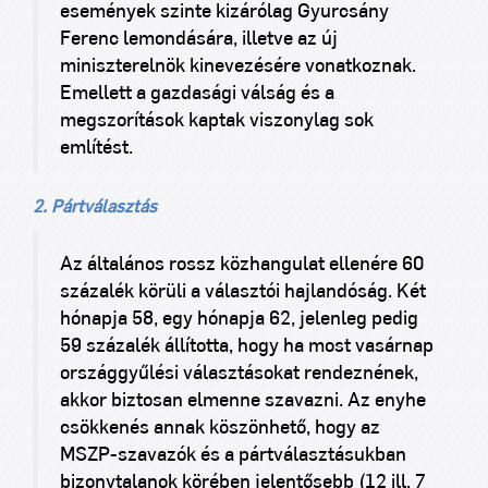
események szinte kizárólag Gyurcsány
Ferenc lemondására, illetve az új
miniszterelnök kinevezésére vonatkoznak.
Emellett a gazdasági válság és a
megszorítások kaptak viszonylag sok
említést.
2. Pártválasztás
Az általános rossz közhangulat ellenére 60
százalék körüli a választói hajlandóság. Két
hónapja 58, egy hónapja 62, jelenleg pedig
59 százalék állította, hogy ha most vasárnap
országgyűlési választásokat rendeznének,
akkor biztosan elmenne szavazni. Az enyhe
csökkenés annak köszönhető, hogy az
MSZP-szavazók és a pártválasztásukban
bizonytalanok körében jelentősebb (12 ill. 7