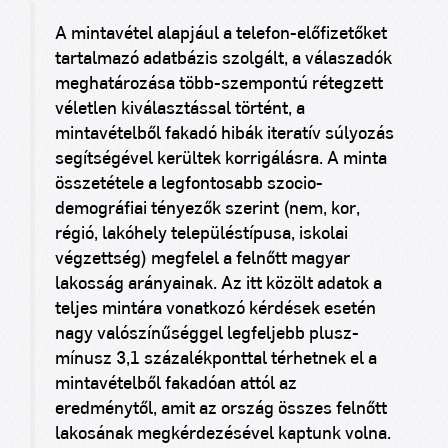
A mintavétel alapjául a telefon-előfizetőket
tartalmazó adatbázis szolgált, a válaszadók
meghatározása több-szempontú rétegzett
véletlen kiválasztással történt, a
mintavételből fakadó hibák iteratív súlyozás
segítségével kerültek korrigálásra. A minta
összetétele a legfontosabb szocio-
demográfiai tényezők szerint (nem, kor,
régió, lakóhely településtípusa, iskolai
végzettség) megfelel a felnőtt magyar
lakosság arányainak. Az itt közölt adatok a
teljes mintára vonatkozó kérdések esetén
nagy valószínűséggel legfeljebb plusz-
mínusz 3,1 százalékponttal térhetnek el a
mintavételből fakadóan attól az
eredménytől, amit az ország összes felnőtt
lakosának megkérdezésével kaptunk volna.