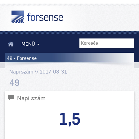
MENÜ
49 - Forsense
Napi szám \\ 2017-08-31
49
Napi szám
1,5