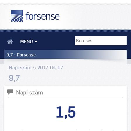
MENÜ
9,7 - Forsense
Napi szám \\ 2017-04-07
9,7
Napi szám
1,5