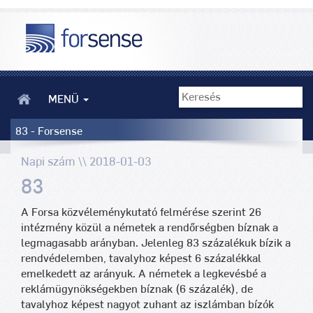
MENÜ
83 - Forsense
Napi szám \\ 2018-01-03
83
A Forsa közvéleménykutató felmérése szerint 26
intézmény közül a németek a rendőrségben bíznak a
legmagasabb arányban. Jelenleg 83 százalékuk bízik a
rendvédelemben, tavalyhoz képest 6 százalékkal
emelkedett az arányuk. A németek a legkevésbé a
reklámügynökségekben bíznak (6 százalék), de
tavalyhoz képest nagyot zuhant az iszlámban bízók