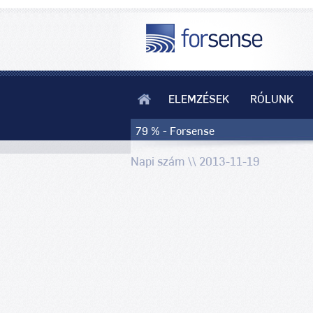
ELEMZÉSEK
RÓLUNK
79 % - Forsense
Napi szám \\ 2013-11-19