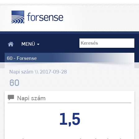
MENÜ
60 - Forsense
Napi szám \\ 2017-09-28
60
Napi szám
1,5