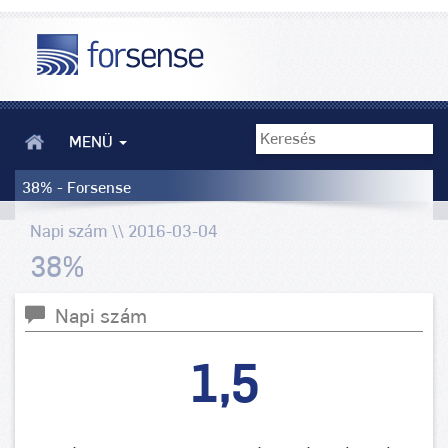
MENÜ
38% - Forsense
Napi szám \\ 2016-03-04
38%
Napi szám
1,5