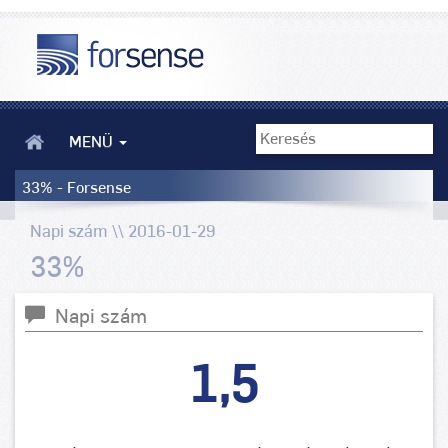
MENÜ
33% - Forsense
Napi szám \\ 2016-01-29
33%
Napi szám
1,5