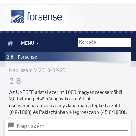
MENÜ
2,8 - Forsense
Napi szám \\ 2018-02-20
2,8
Az UNICEF adatai szerint 1000 magyar csecsemőből
2,8 hal meg első hónapos kora előtt. A
csecsemőhalálozási arány Japánban a legkedvezőbb
(0,9/1000) és Pakisztánban a legrosszabb (45,6/1000).
Napi szám